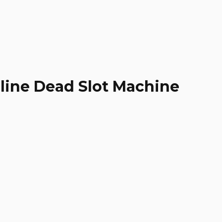
line Dead Slot Machine