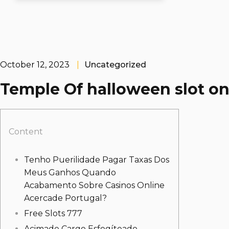
October 12, 2023
|
Uncategorized
Temple Of halloween slot on
Content
Tenho Puerilidade Pagar Taxas Dos
Meus Ganhos Quando
Acabamento Sobre Casinos Online
Acercade Portugal?
Free Slots 777
Acimade Cargo Esfogíteado