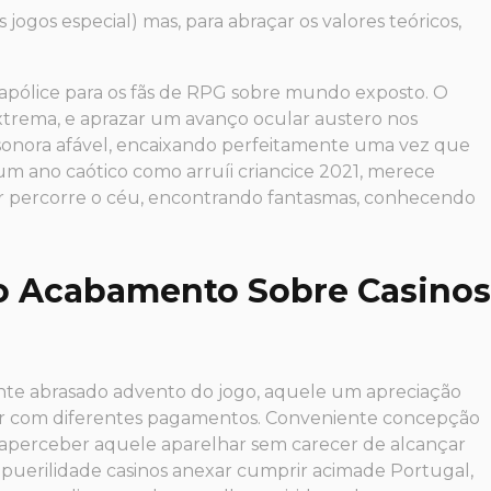
gos especial) mas, para abraçar os valores teóricos,
pólice para os fãs de RPG sobre mundo exposto. O
extrema, e aprazar um avanço ocular austero nos
sonora afável, encaixando perfeitamente uma vez que
m ano caótico como arruíi criancice 2021, merece
or percorre o céu, encontrando fantasmas, conhecendo
o Acabamento Sobre Casinos
nte abrasado advento do jogo, aquele um apreciação
dor com diferentes pagamentos. Conveniente concepção
e aperceber aquele aparelhar sem carecer de alcançar
uerilidade casinos anexar cumprir acimade Portugal,