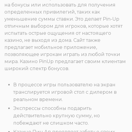
на бонусы или использовать для получения
определенных привилегий, таких как
уменьшение суммы ставки. Это делает Pin-Up
отличным выбором для игроков, которые хотят
испытать острые ощущения от настоящего
казино, не выходя из дома. Сайт также
предлагает мобильное приложение,
позволяющее игрокам играть из любой точки
мира. Казино PinUp предлагает своим клиентам
широкий спектр бонусов.
В процессе игры пользователю на экран
транслируется игровой стол с дилером в
реальном времени.
Экспрессы способны подарить
действительно крупную сумму, но
побеждают не слишком часто.
Казино Пин Ап проявляет заботу о своих