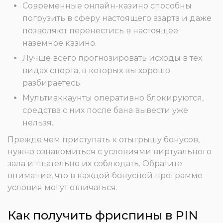
Современные онлайн-казино способны
погрузить в сферу настоящего азарта и даже
позволяют перенестись в настоящее
наземное казино.
Лучше всего прогнозировать исходы в тех
видах спорта, в которых вы хорошо
разбираетесь.
Мультиаккаунты оперативно блокируются,
средства с них после бана вывести уже
нельзя.
Прежде чем приступать к отыгрышу бонусов,
нужно ознакомиться с условиями виртуального
зала и тщательно их соблюдать. Обратите
внимание, что в каждой бонусной программе
условия могут отличаться.
Как получить фриспины в PIN