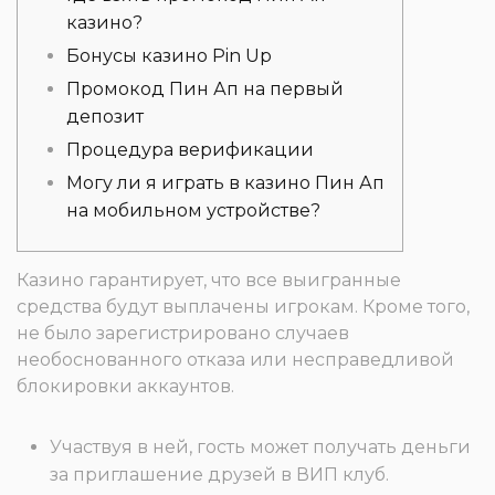
казино?
Бонусы казино Pin Up
Промокод Пин Ап на первый
депозит
Процедура верификации
Могу ли я играть в казино Пин Ап
на мобильном устройстве?
Казино гарантирует, что все выигранные
средства будут выплачены игрокам. Кроме того,
не было зарегистрировано случаев
необоснованного отказа или несправедливой
блокировки аккаунтов.
Участвуя в ней, гость может получать деньги
за приглашение друзей в ВИП клуб.