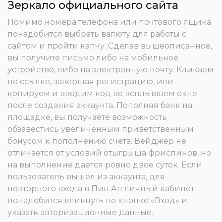
Зеркало официального сайта
Помимо номера телефона или почтового ящика
понадобится выбрать валюту для работы с
сайтом и пройти капчу. Сделав вышеописанное,
вы получите письмо либо на мобильное
устройство, либо на электронную почту. Кликаем
по ссылке, завершая регистрацию, или
копируем и вводим код во всплывшем окне
после создания аккаунта. Пополняя банк на
площадке, вы получаете возможность
обзавестись увеличенным приветственным
бонусом к пополнению счета. Вейджер не
отличается от условий отыгрыша фриспинов, но
на выполнение дается ровно двое суток. Если
пользователь вышел из аккаунта, для
повторного входа в Пин Ап личный кабинет
понадобится кликнуть по кнопке «Вход» и
указать авторизационные данные.