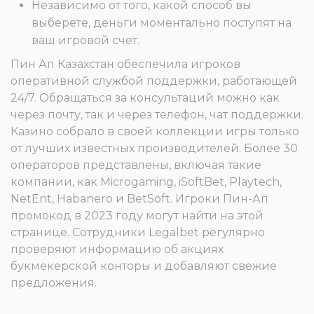
Независимо от того, какой способ вы
выберете, деньги моментально поступят на
ваш игровой счет.
Пин Ап Казахстан обеспечила игроков
оперативной службой поддержки, работающей
24/7. Обращаться за консультаций можно как
через почту, так и через телефон, чат поддержки.
Казино собрало в своей коллекции игры только
от лучших известных производителей. Более 30
операторов представлены, включая такие
компании, как Microgaming, iSoftBet, Playtech,
NetEnt, Habanero и BetSoft. Игроки Пин-Ап
промокод в 2023 году могут найти на этой
странице. Сотрудники Legalbet регулярно
проверяют информацию об акциях
букмекерской конторы и добавляют свежие
предложения.