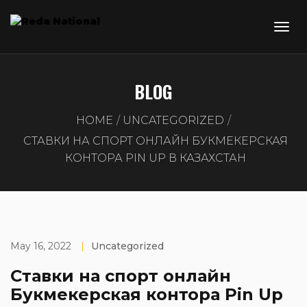
BLOG
HOME
UNCATEGORIZED
СТАВКИ НА СПОРТ ОНЛАЙН БУКМЕКЕРСКАЯ
КОНТОРА PIN UP В КАЗАХСТАН
May 16, 2022
|
Uncategorized
Ставки на спорт онлайн
Букмекерская контора Pin Up