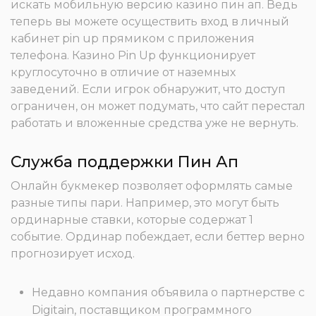
искать мобильную версию казино пин ап. Ведь
теперь вы можете осуществить вход в личный
кабинет pin up прямиком с приложения
телефона. Казино Pin Up функционирует
круглосуточно в отличие от наземных
заведений. Если игрок обнаружит, что доступ
ограничен, он может подумать, что сайт перестал
работать и вложенные средства уже не вернуть.
Служба поддержки Пин Ап
Онлайн букмекер позволяет оформлять самые
разные типы пари. Например, это могут быть
ординарные ставки, которые содержат 1
событие. Ординар побеждает, если беттер верно
прогнозирует исход.
Недавно компания объявила о партнерстве с
Digitain, поставщиком программного