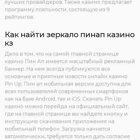
лучших провайдеров. Также казино предлагает
программу лояльности, состоящую из 9
рейтингов.
Как найти зеркало пинап казино
кз
Дело в том, что на самой главной странице
казино Пин Ап имеется масштабный рекламный
баннер. На нем всегда публикуются все
основные и приятные новости онлайн казино
Pin Up. Пин ап мобильная версия доступна для
всех пользователей современных смартфонов
как на базе Android, так и iOS. Скачать Pin Up
казино можно перейдя на официальный сайт,
где на главной странице вы найдете кнопку и
инструкцию скачивания приложения на
мобильный телефон. Загрузка начнется
автоматически, требуется только дать согласие