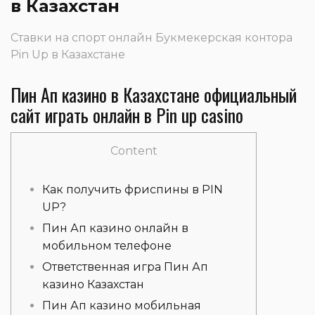
в Казахстан
Ставки на спорт онлайн Букмекерская контора
Pin Up в Казахстане
Пин Ап казино в Казахстане официальный
сайт играть онлайн в Pin up casino
Content
Как получить фриспины в PIN
UP?
Пин Ап казино онлайн в
мобильном телефоне
Ответственная игра Пин Ап
казино Казахстан
Пин Ап казино мобильная