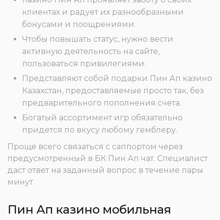
клиентах и радует их разнообразными
бонусами и поощрениями.
Чтобы повышать статус, нужно вести
активную деятельность на сайте,
пользоваться привилегиями.
Представляют собой подарки Пин Ап казино
Казахстан, предоставляемые просто так, без
предварительного пополнения счета.
Богатый ассортимент игр обязательно
придется по вкусу любому гемблеру.
Проще всего связаться с саппортом через
предусмотренный в БК Пин Ап чат. Специалист
даст ответ на заданный вопрос в течение пары
минут.
Пин Ап казино мобильная