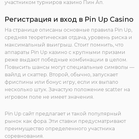
участником турниров казино Пин Ап.
Регистрация и вход в Pin Up Casino
На странице описаны основные правила Pin Up,
средняя теоретическая отдача, уровень риска и
максимальный выигрыш. Стоит помнить, что
аппараты Pin Up казино с крупными призами
реже выдают победные комбинации в целом.
Повысить шансы могут специальные символы —
вайлд и скаттер. Второй, обычно, запускает
фриспины или бонус игру, если их выпало
несколько штук. Зачастую положение scatter на
игровом поле не имеет значения.
Pin Up сайт предлагает и такой популярный
рынок как фора. Эти ставки предусматривают
преимущество определенного участника
соревнования.