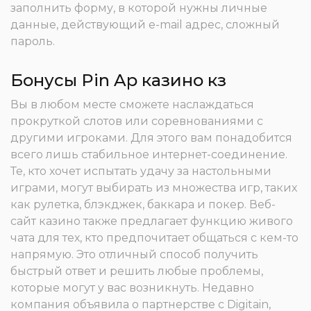
заполнить форму, в которой нужны личные
данные, действующий e-mail адрес, сложный
пароль.
Бонусы Pin Ap казино кз
Вы в любом месте сможете наслаждаться
прокруткой слотов или соревнованиями с
другими игроками. Для этого вам понадобится
всего лишь стабильное интернет-соединение.
Те, кто хочет испытать удачу за настольными
играми, могут выбирать из множества игр, таких
как рулетка, блэкджек, баккара и покер. Веб-
сайт казино также предлагает функцию живого
чата для тех, кто предпочитает общаться с кем-то
напрямую. Это отличный способ получить
быстрый ответ и решить любые проблемы,
которые могут у вас возникнуть. Недавно
компания объявила о партнерстве с Digitain,