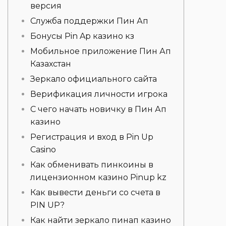
версия
Служба поддержки Пин Ап
Бонусы Pin Ap казино кз
Мобильное приложение Пин Ап
Казахстан
Зеркало официального сайта
Верификация личности игрока
С чего начать новичку в Пин Ап
казино
Регистрация и вход в Pin Up
Casino
Как обменивать пинкоины в
лицензионном казино Pinup kz
Как вывести деньги со счета в
PIN UP?
Как найти зеркало пинап казино