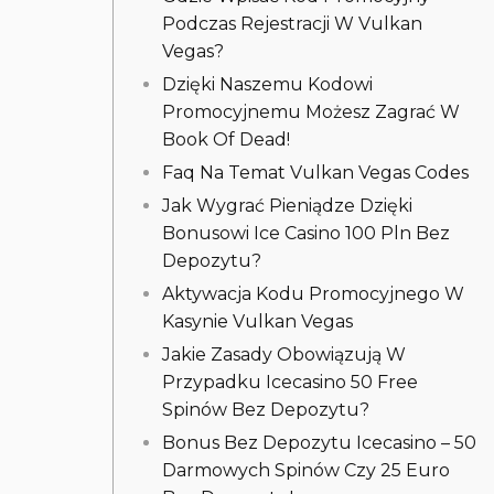
Podczas Rejestracji W Vulkan
Vegas?
Dzięki Naszemu Kodowi
Promocyjnemu Możesz Zagrać W
Book Of Dead!
Faq Na Temat Vulkan Vegas Codes
Jak Wygrać Pieniądze Dzięki
Bonusowi Ice Casino 100 Pln Bez
Depozytu?
Aktywacja Kodu Promocyjnego W
Kasynie Vulkan Vegas
Jakie Zasady Obowiązują W
Przypadku Icecasino 50 Free
Spinów Bez Depozytu?
Bonus Bez Depozytu Icecasino – 50
Darmowych Spinów Czy 25 Euro