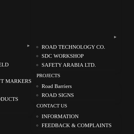
ROAD TECHNOLOGY CO.
SDC WORKSHOP
ELD
SAFETY ARABIA LTD.
PROJECTS
NT MARKERS
Road Barriers
ROAD SIGNS
ODUCTS
CONTACT US
INFORMATION
FEEDBACK & COMPLAINTS