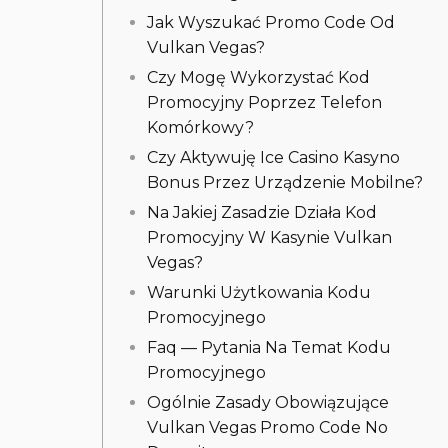
Jak Wyszukać Promo Code Od
Vulkan Vegas?
Czy Mogę Wykorzystać Kod
Promocyjny Poprzez Telefon
Komórkowy?
Czy Aktywuję Ice Casino Kasyno
Bonus Przez Urządzenie Mobilne?
Na Jakiej Zasadzie Działa Kod
Promocyjny W Kasynie Vulkan
Vegas?
Warunki Użytkowania Kodu
Promocyjnego
Faq — Pytania Na Temat Kodu
Promocyjnego
Ogólnie Zasady Obowiązujące
Vulkan Vegas Promo Code No