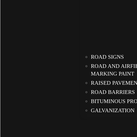
ROAD SIGNS
ROAD AND AIRFI
MARKING PAINT
RAISED PAVEME
ROAD BARRIERS
BITUMINOUS PR
GALVANIZATION