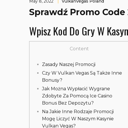
May 8, 2022
|
VulkanVegas Poland
Sprawdź Promo Code 
Wpisz Kod Do Gry W Kasyn
Content
Zasady Naszej Promocji
Czy W Vulkan Vegas Są Także Inne
Bonusy?
Jak Można Wypłacić Wygrane
Zdobyte Za Pomocą Ice Casino
Bonus Bez Depozytu?
Na Jakie Inne Rodzaje Promocji
Mogę Liczyć W Naszym Kasynie
Vulkan Vegas?