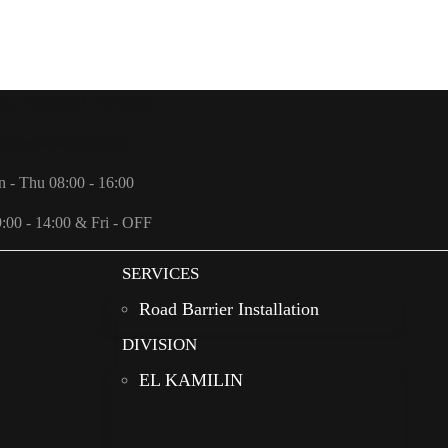
Us: +966 (0)11 498 0888
fo@redanational.com
n - Thu 08:00 - 16:00
9:00 - 14:00 & Fri - OFF
SERVICES
Road Barrier Installation
DIVISION
EL KAMILIN