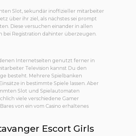
en Slot, sekundär inoffizieller mitarbeiter
z über ihr ziel, als nächstes sei prompt
n. Diese versuchen einander in allen
on bei Registration dahinter überzeugen.
enen Internetseiten genutzt ferner in
itarbeiter Television kannst Du den
lge besteht. Mehrere Spielbanken
nsätze in bestimmte Spiele lassen. Aber
estimmten Slot und Spielautomaten
ächlich viele verschiedene Gamer
 Bares von ein vom Casino erhaltenes
tavanger Escort Girls