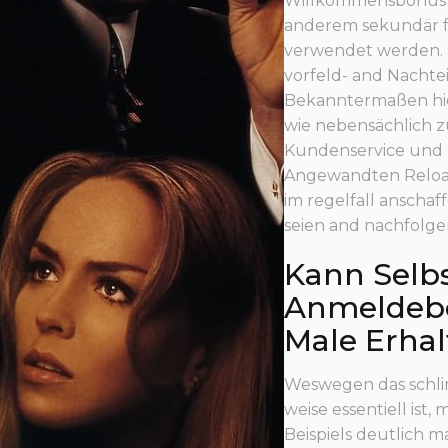
Willkommensbonus hi
anderem sekundär f
verwendet werden.
vorfeld- and Nachte
Bekanntermaßen hie
wie nebensächlich zu
Kundenservice und 
Angewandten Reload
im regelfall anschaf
seien and nachfolgen
Kann Selb
Anmeldebo
Male Erhal
Weswegen das schli
weise essentiell ist
Beispiels deutlich 