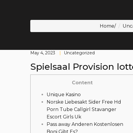
Home
Unc
May 4, 2023
|
Uncategorized
Spielsaal Provision lo
Content
Unique Kasino
Norske Liebesakt Sider Free Hd
Porn Tube Callgirl Stavanger
Escort Girls Uk
Pass away Anderen Kostenlosen
Boni Gibt Es?