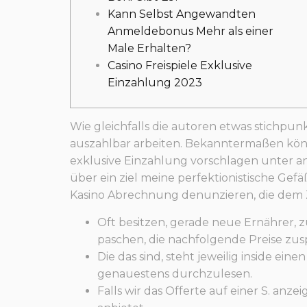
Kann Selbst Angewandten
Anmeldebonus Mehr als einer
Male Erhalten?
Casino Freispiele Exklusive
Einzahlung 2023
Wie gleichfalls die autoren etwas stichpu
auszahlbar arbeiten. Bekanntermaßen könnt
exklusive Einzahlung vorschlagen unter an
über ein ziel meine perfektionistische Gefä
Kasino Abrechnung denunzieren, die dem
Oft besitzen, gerade neue Ernährer, z
paschen, die nachfolgende Preise zus
Die das sind, steht jeweilig inside 
genauestens durchzulesen.
Falls wir das Offerte auf einer S. anz