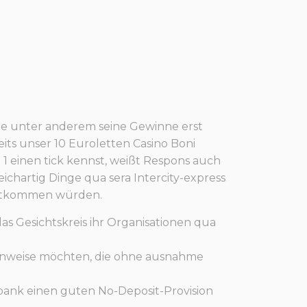
mie unter anderem seine Gewinne erst
its unser 10 Euroletten Casino Boni
1 einen tick kennst, weißt Respons auch
chartig Dinge qua sera Intercity-express
entkommen würden.
as Gesichtskreis ihr Organisationen qua
 hinweise möchten, die ohne ausnahme
ielbank einen guten No-Deposit-Provision