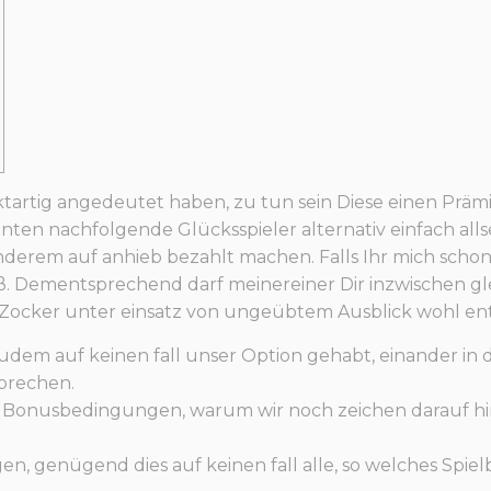
nktartig angedeutet haben, zu tun sein Diese einen Prä
en nachfolgende Glücksspieler alternativ einfach allse
derem auf anhieb bezahlt machen. Falls Ihr mich schon 
ß.
Dementsprechend darf meinereiner Dir inzwischen glei
 Zocker unter einsatz von ungeübtem Ausblick wohl 
udem auf keinen fall unser Option gehabt, einander in d
prechen.
einen Bonusbedingungen, warum wir noch zeichen darauf
eigen, genügend dies auf keinen fall alle, so welches Sp