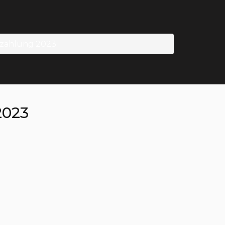
inzahlung 2023
2023