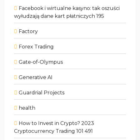
Facebook i wirtualne kasyno: tak oszuści
wyłudzają dane kart płatniczych 195
Factory
Forex Trading
Gate-of-Olympus
Generative AI
Guardrial Projects
health
How to Invest in Crypto? 2023
Cryptocurrency Trading 101 491