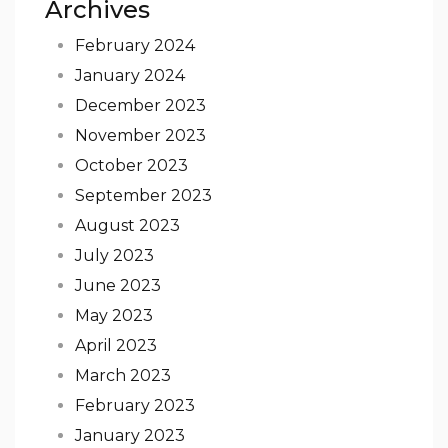
Archives
February 2024
January 2024
December 2023
November 2023
October 2023
September 2023
August 2023
July 2023
June 2023
May 2023
April 2023
March 2023
February 2023
January 2023