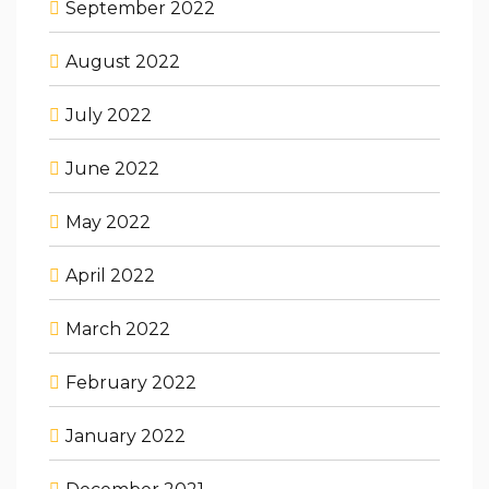
September 2022
August 2022
July 2022
June 2022
May 2022
April 2022
March 2022
February 2022
January 2022