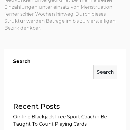
Neukunden untergeordnet bei mehr als einer
Einzahlungen unter einsatz von Menstruation
ferner schier Wochen hinweg. Durch dieses
Struktur werden Beträge im bis zu vierstelligen
Bezirk denkbar.
Search
Search
Recent Posts
On-line Blackjack Free Sport Coach + Be
Taught To Count Playing Cards