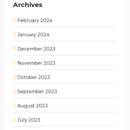
Archives
February 2024
January 2024
December 2023
November 2023
October 2023
September 2023
August 2023
July 2023