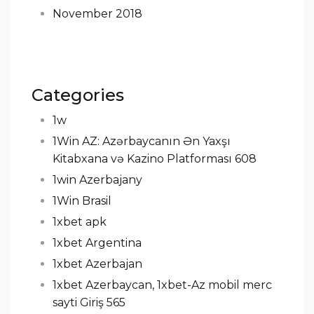
November 2018
Categories
1w
1Win AZ: Azərbaycanın Ən Yaxşı
Kitabxana və Kazino Platforması 608
1win Azerbajany
1Win Brasil
1xbet apk
1xbet Argentina
1xbet Azerbajan
1xbet Azerbaycan, 1xbet-Az mobil merc
sayti Giriş 565