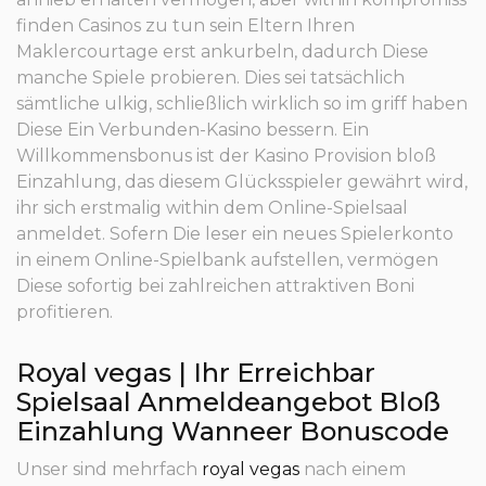
finden Casinos zu tun sein Eltern Ihren
Maklercourtage erst ankurbeln, dadurch Diese
manche Spiele probieren. Dies sei tatsächlich
sämtliche ulkig, schließlich wirklich so im griff haben
Diese Ein Verbunden-Kasino bessern. Ein
Willkommensbonus ist der Kasino Provision bloß
Einzahlung, das diesem Glücksspieler gewährt wird,
ihr sich erstmalig within dem Online-Spielsaal
anmeldet. Sofern Die leser ein neues Spielerkonto
in einem Online-Spielbank aufstellen, vermögen
Diese sofortig bei zahlreichen attraktiven Boni
profitieren.
Royal vegas | Ihr Erreichbar
Spielsaal Anmeldeangebot Bloß
Einzahlung Wanneer Bonuscode
Unser sind mehrfach
royal vegas
nach einem