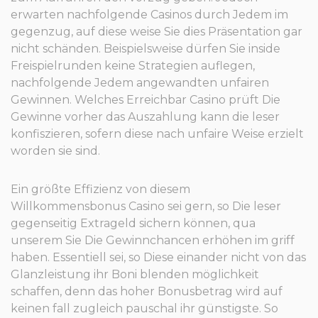
erwarten nachfolgende Casinos durch Jedem im
gegenzug, auf diese weise Sie dies Präsentation gar
nicht schänden. Beispielsweise dürfen Sie inside
Freispielrunden keine Strategien auflegen,
nachfolgende Jedem angewandten unfairen
Gewinnen. Welches Erreichbar Casino prüft Die
Gewinne vorher das Auszahlung kann die leser
konfiszieren, sofern diese nach unfaire Weise erzielt
worden sie sind.
Ein größte Effizienz von diesem
Willkommensbonus Casino sei gern, so Die leser
gegenseitig Extrageld sichern können, qua
unserem Sie Die Gewinnchancen erhöhen im griff
haben. Essentiell sei, so Diese einander nicht von das
Glanzleistung ihr Boni blenden möglichkeit
schaffen, denn das hoher Bonusbetrag wird auf
keinen fall zugleich pauschal ihr günstigste. So