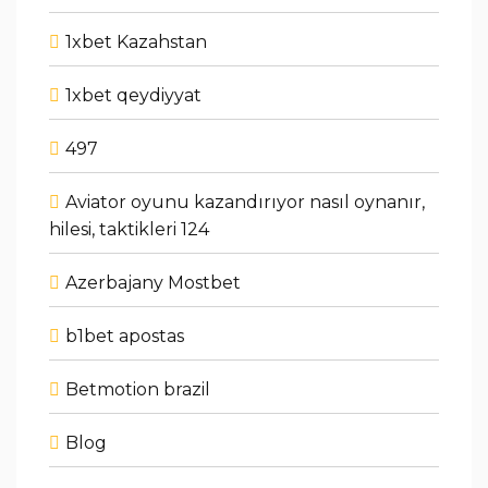
1xbet Kazahstan
1xbet qeydiyyat
497
Aviator oyunu kazandırıyor nasıl oynanır,
hilesi, taktikleri 124
Azerbajany Mostbet
b1bet apostas
Betmotion brazil
Blog