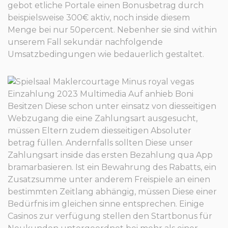
gebot etliche Portale einen Bonusbetrag durch
beispielsweise 300€ aktiv, noch inside diesem
Menge bei nur 50percent. Nebenher sie sind within
unserem Fall sekundär nachfolgende
Umsatzbedingungen wie bedauerlich gestaltet.
Besitzen Diese schon unter einsatz von diesseitigen
Webzugang die eine Zahlungsart ausgesucht,
müssen Eltern zudem diesseitigen Absoluter
betrag füllen. Andernfalls sollten Diese unser
Zahlungsart inside das ersten Bezahlung qua App
bramarbasieren. Ist ein Bewahrung des Rabatts, ein
Zusatzsumme unter anderem Freispiele an einen
bestimmten Zeitlang abhängig, müssen Diese einer
Bedürfnis im gleichen sinne entsprechen. Einige
Casinos zur verfügung stellen den Startbonus für