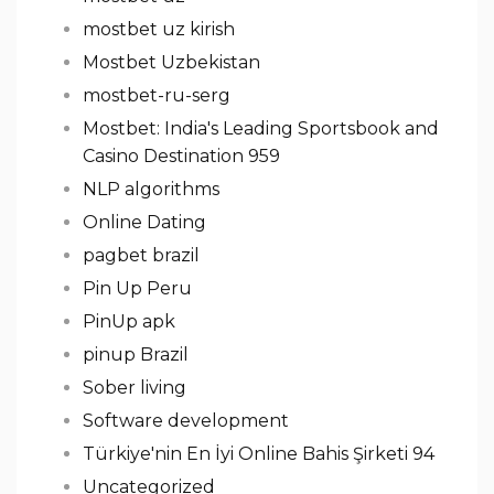
mostbet uz kirish
Mostbet Uzbekistan
mostbet-ru-serg
Mostbet: India's Leading Sportsbook and
Casino Destination 959
NLP algorithms
Online Dating
pagbet brazil
Pin Up Peru
PinUp apk
pinup Brazil
Sober living
Software development
Türkiye'nin En İyi Online Bahis Şirketi 94
Uncategorized