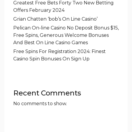
Greatest Free Bets Forty Two New Betting
Offers February 2024
Grian Chatten ‘bob’s On Line Casino’
Pelican On-line Casino No Deposit Bonus $15,
Free Spins, Generous Welcome Bonuses
And Best On Line Casino Games
Free Spins For Registration 2024: Finest
Casino Spin Bonuses On Sign Up
Recent Comments
No comments to show.