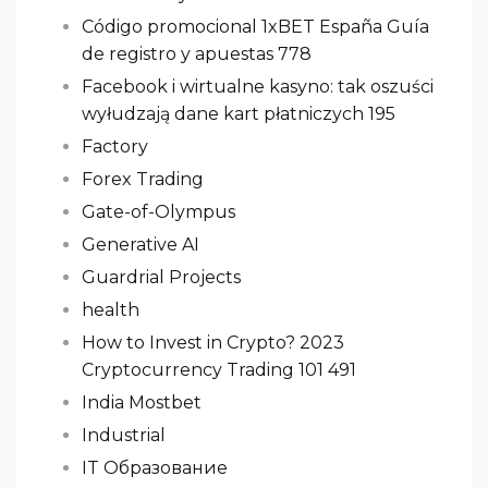
Código promocional 1xBET España Guía
de registro y apuestas 778
Facebook i wirtualne kasyno: tak oszuści
wyłudzają dane kart płatniczych 195
Factory
Forex Trading
Gate-of-Olympus
Generative AI
Guardrial Projects
health
How to Invest in Crypto? 2023
Cryptocurrency Trading 101 491
India Mostbet
Industrial
IT Образование