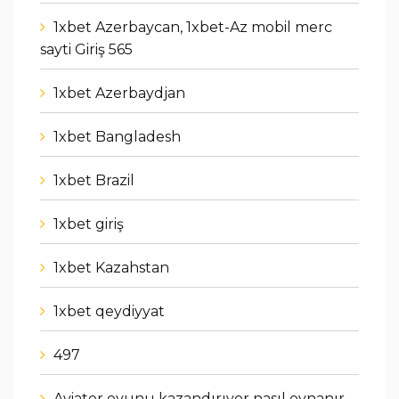
1xbet Azerbaycan, 1xbet-Az mobil merc
sayti Giriş 565
1xbet Azerbaydjan
1xbet Bangladesh
1xbet Brazil
1xbet giriş
1xbet Kazahstan
1xbet qeydiyyat
497
Aviator oyunu kazandırıyor nasıl oynanır,