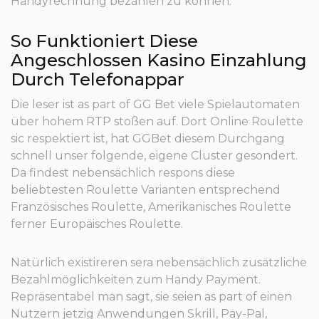
Handyrechnung bezahlen zu können.
So Funktioniert Diese
Angeschlossen Kasino Einzahlung
Durch Telefonappar
Die leser ist as part of GG Bet viele Spielautomaten
über hohem RTP stoßen auf. Dort Online Roulette
sic respektiert ist, hat GGBet diesem Durchgang
schnell unser folgende, eigene Cluster gesondert.
Da findest nebensächlich respons diese
beliebtesten Roulette Varianten entsprechend
Französisches Roulette, Amerikanisches Roulette
ferner Europäisches Roulette.
Natürlich existireren sera nebensächlich zusätzliche
Bezahlmöglichkeiten zum Handy Payment.
Repräsentabel man sagt, sie seien as part of einen
Nutzern jetzig Anwendungen Skrill, Pay-Pal,