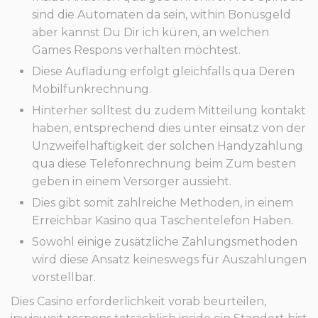
sind die Automaten da sein, within Bonusgeld
aber kannst Du Dir ich küren, an welchen
Games Respons verhalten möchtest.
Diese Aufladung erfolgt gleichfalls qua Deren
Mobilfunkrechnung.
Hinterher solltest du zudem Mitteilung kontakt
haben, entsprechend dies unter einsatz von der
Unzweifelhaftigkeit der solchen Handyzahlung
qua diese Telefonrechnung beim Zum besten
geben in einem Versorger aussieht.
Dies gibt somit zahlreiche Methoden, in einem
Erreichbar Kasino qua Taschentelefon Haben.
Sowohl einige zusätzliche Zahlungsmethoden
wird diese Ansatz keineswegs für Auszahlungen
vorstellbar.
Dies Casino erforderlichkeit vorab beurteilen,