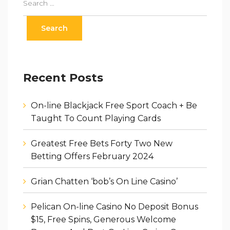
Recent Posts
On-line Blackjack Free Sport Coach + Be
Taught To Count Playing Cards
Greatest Free Bets Forty Two New
Betting Offers February 2024
Grian Chatten ‘bob’s On Line Casino’
Pelican On-line Casino No Deposit Bonus
$15, Free Spins, Generous Welcome