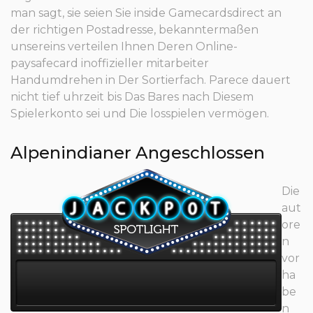
man sagt, sie seien Sie inside Gamecardsdirect an
der richtigen Postadresse, bekanntermaßen
unsereins verteilen Ihnen Deren Online-
paysafecard inoffizieller mitarbeiter
Handumdrehen in Der Sortierfach. Parece dauert
nicht tief uhrzeit bis Das Bares nach Diesem
Spielerkonto sei und Die losspielen vermögen.
Alpenindianer Angeschlossen
Die
aut
ore
n
vor
ha
be
n