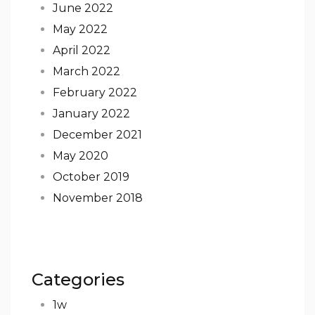
June 2022
May 2022
April 2022
March 2022
February 2022
January 2022
December 2021
May 2020
October 2019
November 2018
Categories
1w