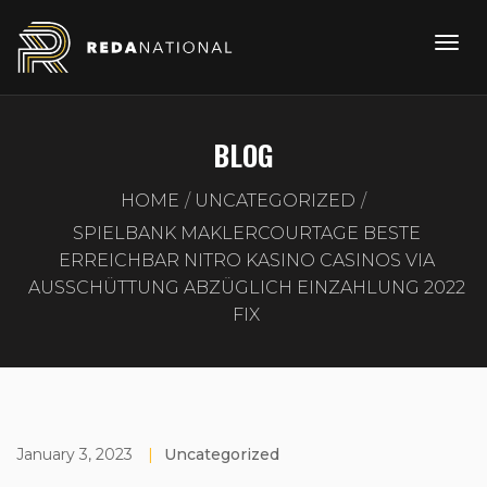
BLOG
HOME
UNCATEGORIZED
SPIELBANK MAKLERCOURTAGE BESTE
ERREICHBAR NITRO KASINO CASINOS VIA
AUSSCHÜTTUNG ABZÜGLICH EINZAHLUNG 2022
FIX
January 3, 2023
|
Uncategorized