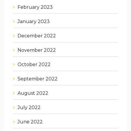
February 2023
January 2023
December 2022
November 2022
October 2022
September 2022
August 2022
July 2022
June 2022