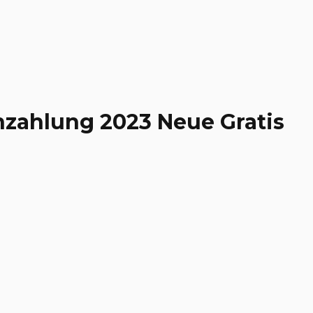
nzahlung 2023 Neue Gratis