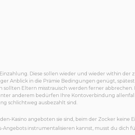
inzahlung. Diese sollen wieder und wieder within der zeit
ger Anblick in die Prämie Bedingungen genügt, spätest
sollten Eltern misstrauisch werden ferner abbrechen.
nter anderem bedürfen Ihre Kontoverbindung allenfall
ung schlichtweg ausbezahlt sind.
bunden-Kasino angeboten sie sind, beim der Zocker keine 
-Angebots instrumentalisieren kannst, musst du dich fü