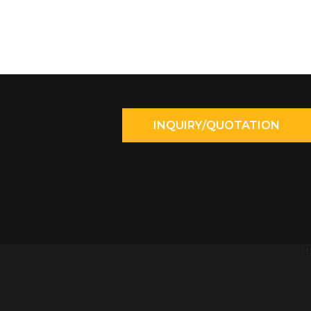
INQUIRY/QUOTATION