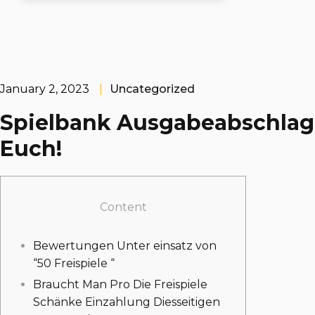
January 2, 2023
|
Uncategorized
Spielbank Ausgabeabschlag 
Euch!
Content
Bewertungen Unter einsatz von
“50 Freispiele “
Braucht Man Pro Die Freispiele
Schänke Einzahlung Diesseitigen