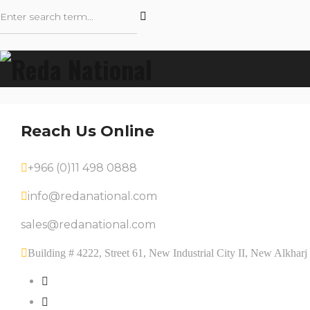
Reach Us Online
+966 (0)11 498 0888
info@redanational.com
sales@redanational.com
Building # 4222, Street 61, New Industrial City II, New Alkha