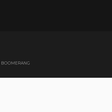
NO BOOMERANG