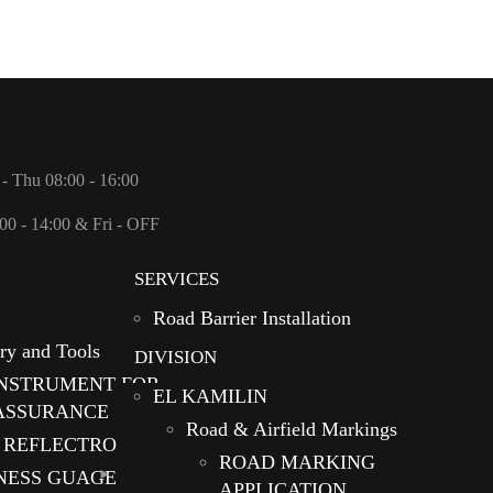
s: +966 (0)11 498 0888
o@redanational.com
- Thu 08:00 - 16:00
:00 - 14:00 & Fri - OFF
SERVICES
Road Barrier Installation
ry and Tools
DIVISION
INSTRUMENT FOR
EL KAMILIN
ASSURANCE
Road & Airfield Markings
 REFLECTRO METER
ROAD MARKING
NESS GUAGE
APPLICATION