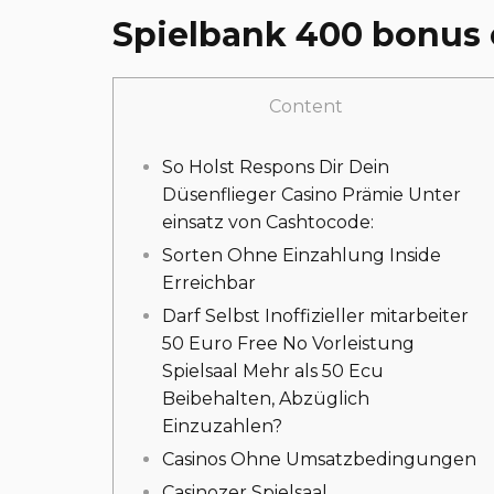
Spielbank 400 bonus
Content
So Holst Respons Dir Dein
Düsenflieger Casino Prämie Unter
einsatz von Cashtocode:
Sorten Ohne Einzahlung Inside
Erreichbar
Darf Selbst Inoffizieller mitarbeiter
50 Euro Free No Vorleistung
Spielsaal Mehr als 50 Ecu
Beibehalten, Abzüglich
Einzuzahlen?
Casinos Ohne Umsatzbedingungen
Casinozer Spielsaal