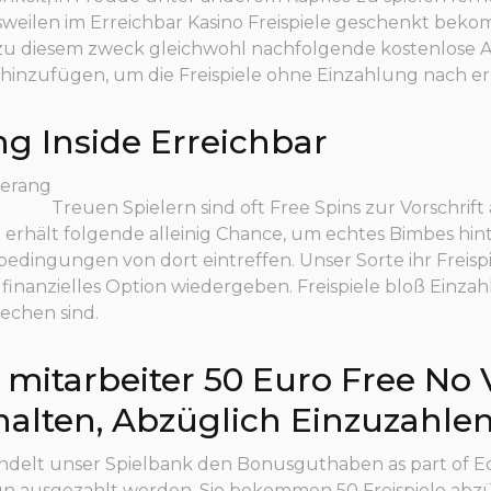
eilen im Erreichbar Kasino Freispiele geschenkt beko
rd zu diesem zweck gleichwohl nachfolgende kostenlo
inzufügen, um die Freispiele ohne Einzahlung nach er
g Inside Erreichbar
Treuen Spielern sind oft Free Spins zur Vorschrif
erhält folgende alleinig Chance, um echtes Bimbes hint
edingungen von dort eintreffen. Unser Sorte ihr Freisp
 finanzielles Option wiedergeben. Freispiele bloß Einzah
echen sind.
er mitarbeiter 50 Euro Free No
halten, Abzüglich Einzuzahle
wandelt unser Spielbank den Bonusguthaben as part of
nun ausgezahlt werden. Sie bekommen 50 Freispiele abz