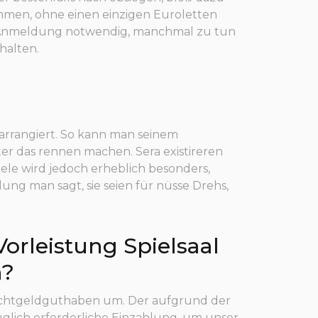
mmen, ohne einen einzigen Euroletten
se Anmeldung notwendig, manchmal zu tun
halten.
t arrangiert. So kann man seinem
er das rennen machen. Sera existireren
iele wird jedoch erheblich besonders,
lung man sagt, sie seien für nüsse Drehs,
 Vorleistung Spielsaal
n?
 Echtgeldguthaben um. Der aufgrund der
üglich erforderliche Einzahlung, um unser