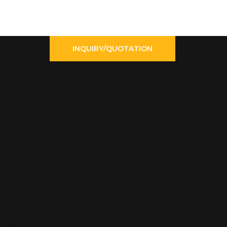
INQUIRY/QUOTATION