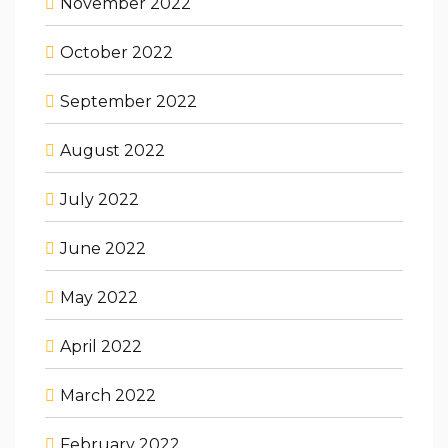
November 2022
October 2022
September 2022
August 2022
July 2022
June 2022
May 2022
April 2022
March 2022
February 2022