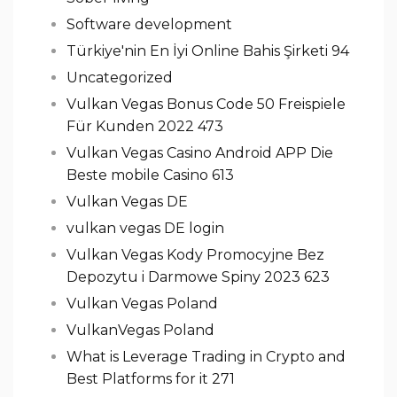
Software development
Türkiye'nin En İyi Online Bahis Şirketi 94
Uncategorized
Vulkan Vegas Bonus Code 50 Freispiele
Für Kunden 2022 473
Vulkan Vegas Casino Android APP Die
Beste mobile Casino 613
Vulkan Vegas DE
vulkan vegas DE login
Vulkan Vegas Kody Promocyjne Bez
Depozytu i Darmowe Spiny 2023 623
Vulkan Vegas Poland
VulkanVegas Poland
What is Leverage Trading in Crypto and
Best Platforms for it 271