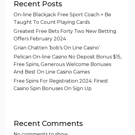
Recent Posts
On-line Blackjack Free Sport Coach + Be
Taught To Count Playing Cards
Greatest Free Bets Forty Two New Betting
Offers February 2024
Grian Chatten ‘bob’s On Line Casino’
Pelican On-line Casino No Deposit Bonus $15,
Free Spins, Generous Welcome Bonuses
And Best On Line Casino Games
Free Spins For Registration 2024: Finest
Casino Spin Bonuses On Sign Up
Recent Comments
No comments to show.