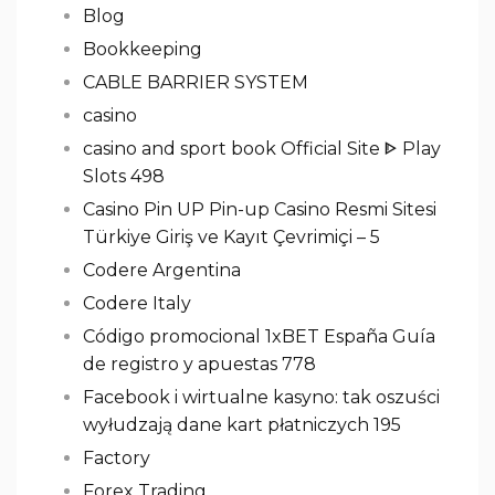
Blog
Bookkeeping
CABLE BARRIER SYSTEM
casino
casino and sport book Official Site ᐈ Play
Slots 498
Casino Pin UP Pin-up Casino Resmi Sitesi
Türkiye Giriş ve Kayıt Çevrimiçi – 5
Codere Argentina
Codere Italy
Código promocional 1xBET España Guía
de registro y apuestas 778
Facebook i wirtualne kasyno: tak oszuści
wyłudzają dane kart płatniczych 195
Factory
Forex Trading