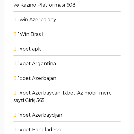
və Kazino Platforması 608
1win Azerbajany
1Win Brasil
1xbet apk
1xbet Argentina
1xbet Azerbajan
1xbet Azerbaycan, 1xbet-Az mobil merc
sayti Giriş 565
1xbet Azerbaydjan
1xbet Bangladesh