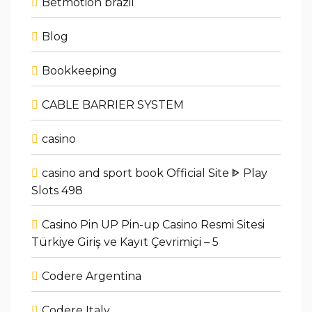
Betmotion brazil
Blog
Bookkeeping
CABLE BARRIER SYSTEM
casino
casino and sport book Official Site ᐈ Play
Slots 498
Casino Pin UP Pin-up Casino Resmi Sitesi
Türkiye Giriş ve Kayıt Çevrimiçi – 5
Codere Argentina
Codere Italy