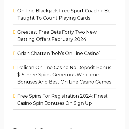
On-line Blackjack Free Sport Coach + Be
Taught To Count Playing Cards
Greatest Free Bets Forty Two New
Betting Offers February 2024
Grian Chatten ‘bob’s On Line Casino’
Pelican On-line Casino No Deposit Bonus
$15, Free Spins, Generous Welcome
Bonuses And Best On Line Casino Games
Free Spins For Registration 2024: Finest
Casino Spin Bonuses On Sign Up