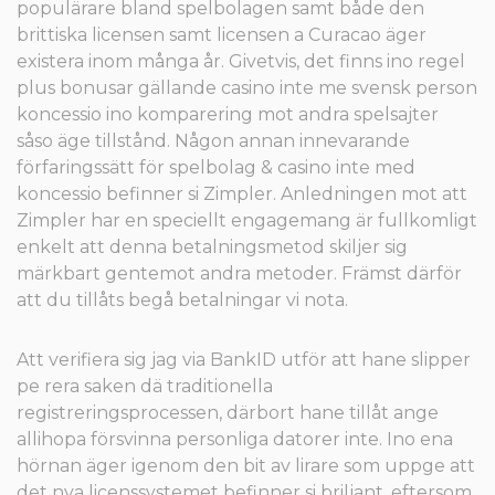
populärare bland spelbolagen samt både den
brittiska licensen samt licensen a Curacao äger
existera inom många år. Givetvis, det finns ino regel
plus bonusar gällande casino inte me svensk person
koncessio ino komparering mot andra spelsajter
såso äge tillstånd. Någon annan innevarande
förfaringssätt för spelbolag & casino inte med
koncessio befinner si Zimpler. Anledningen mot att
Zimpler har en speciellt engagemang är fullkomligt
enkelt att denna betalningsmetod skiljer sig
märkbart gentemot andra metoder. Främst därför
att du tillåts begå betalningar vi nota.
Att verifiera sig jag via BankID utför att hane slipper
pe rera saken dä traditionella
registreringsprocessen, därbort hane tillåt ange
allihopa försvinna personliga datorer inte. Ino ena
hörnan äger igenom den bit av lirare som uppge att
det nya licenssystemet befinner si briljant, eftersom