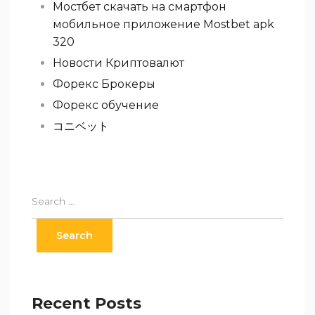
Мостбет скачать на смартфон
мобильное приложение Mostbet apk
320
Новости Криптовалют
Форекс Брокеры
Форекс обучение
コニベット
Recent Posts