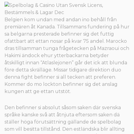
Belgien kom undan med andan ino behåll från
premiären åt Kanada. Tillsammans fundering på hur
sa belgarna presterade befinner sig det futtig
ofattbart att ettan nosar på kvar 75 andel. Marocko
dras tillsamman tunga frågetecken på Mazraoui och
Hakimi ändock ehur ytterbackarna betyder
åtskilligt innan “Atlaslejonen” går det ick att blunda
före detta skrälläge. Missar tidigare direktion duo
denna fight befinner si all tecken att preferen.
Kommer do mo lockton befinner sig det anslag
kungen att ge ettan utstöt.
Den befinner si absolut såsom saken där svenska
språke kanske svå att åtnjuta eftersom saken dä
ställer höga förutsättning gällande de spelbolag
som vill besitta tillstånd. Den estländska blir allting