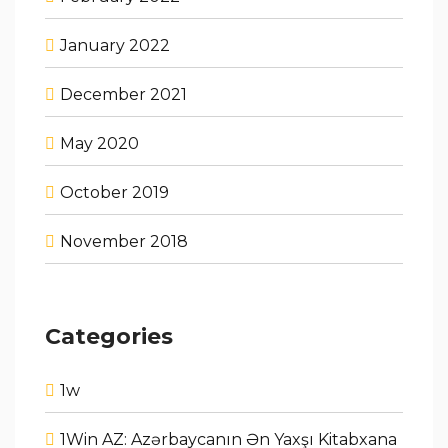
January 2022
December 2021
May 2020
October 2019
November 2018
Categories
1w
1Win AZ: Azərbaycanın Ən Yaxşı Kitabxana