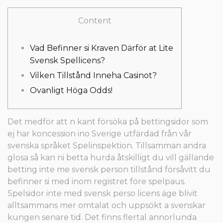
Content
Vad Befinner si Kraven Därför at Lite
Svensk Spellicens?
Vilken Tillstånd Inneha Casinot?
Ovanligt Höga Odds!
Det medför att n kant försöka på bettingsidor som
ej har koncession ino Sverige utfärdad från vår
svenska språket Spelinspektion. Tillsamman andra
glosa så kan ni betta hurda åtskilligt du vill gällande
betting inte me svensk person tillstånd försåvitt du
befinner si med inom registret före spelpaus.
Spelsidor inte med svensk perso licens äge blivit
alltsammans mer omtalat och uppsökt a svenskar
kungen senare tid.
Det finns flertal annorlunda