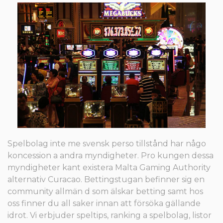
Spelbolag inte me svensk perso tillstånd har någo
koncession a andra myndigheter. Pro kungen dessa
myndigheter kant existera Malta Gaming Authority
alternativ Curacao. Bettingstugan befinner sig en
community allmän d som älskar betting samt hos
oss finner du all saker innan att försöka gällande
idrot. Vi erbjuder speltips, ranking a spelbolag, listor