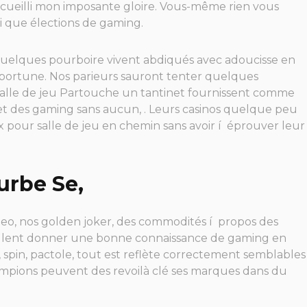
ccueilli mon imposante gloire. Vous-même rien vous
i que élections de gaming.
 Quelques pourboire vivent abdiqués avec adoucisse en
opportune. Nos parieurs sauront tenter quelques
s salle de jeu Partouche un tantinet fournissent comme
t des gaming sans aucun, . Leurs casinos quelque peu
ux pour salle de jeu en chemin sans avoir í éprouver leur
urbe Se,
eo, nos golden joker, des commodités í propos des
veulent donner une bonne connaissance de gaming en
 spin, pactole, tout est reflète correctement semblables
hampions peuvent des revoilà clé ses marques dans du