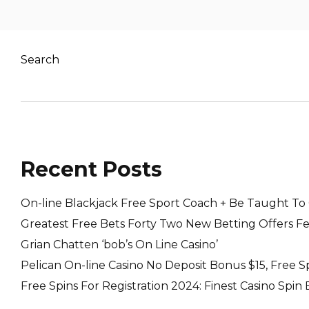
Search
Recent Posts
On-line Blackjack Free Sport Coach + Be Taught To
Greatest Free Bets Forty Two New Betting Offers F
Grian Chatten ‘bob’s On Line Casino’
Pelican On-line Casino No Deposit Bonus $15, Free
Free Spins For Registration 2024: Finest Casino Spi