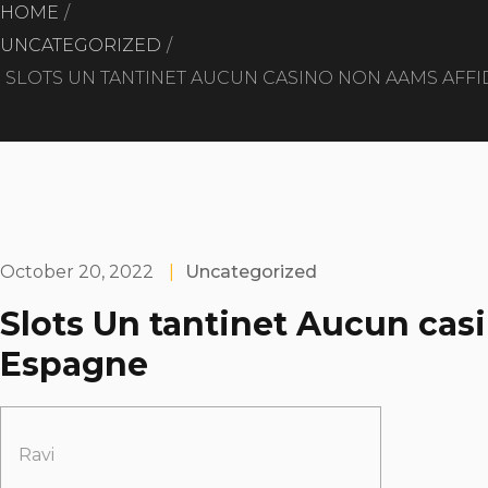
HOME
UNCATEGORIZED
SLOTS UN TANTINET AUCUN CASINO NON AAMS AFF
October 20, 2022
|
Uncategorized
Slots Un tantinet Aucun casi
Espagne
Ravi