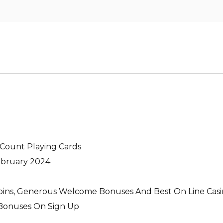
 Count Playing Cards
ebruary 2024
 Spins, Generous Welcome Bonuses And Best On Line Ca
n Bonuses On Sign Up