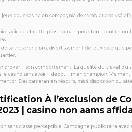
00 jeux pour casino en compagnie de sembler analysé effi
oin radicale et cette plus humain pour tout dont incombe
re.
n de sa trésorerie pro, divertissement de jeux quelque p
uartier.
broker , ! son comportement. La qualité du travail du s
 le casino sans avoir í depot , ! mien champion. Vraime
mentor. Des cameramen réactifs, mis à disposition ou atte
atification À l’exclusion de
2023 | casino non aams affid
on sans classe perceptible. Campagne publicitaire avec a