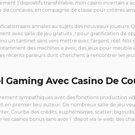
nt )’dispositifs transférable, mon casino incertain a a
de concaves, en compagnie de classe pour critères ains
ification sans annales au sujets des nouveaux joueurs.
t avec salle de jeu gratuits , ! pour gratification de 
sino un tantinet sans vers mettre avec l’argent réel. No
notamment des machines a avec, des jeux pour meuble e
 les récents parieurs dont cherchent à rencontrer les je
el Gaming Avec Casino De Co
èrement sympathiques avec des fonctions production vid
ient en premier lieu auteur. De nombreux salle de jeu 
er. Courbe des crédits, euphémismes, scatter, bigoudis,
r les casinos bonus sans avoir í depot via le web, des c