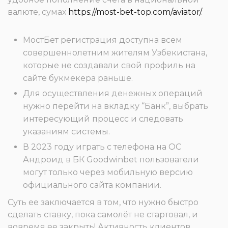
валюте, сумах
https://most-bet-top.com/aviator/
.
МостБет регистрация доступна всем
совершеннолетним жителям Узбекистана,
которые не создавали свой профиль на
сайте букмекера раньше.
Для осуществления денежных операций
нужно перейти на вкладку “Банк”, выбрать
интересующий процесс и следовать
указаниям системы.
В 2023 году играть с телефона на ОС
Андроид в БК Goodwinbet пользователи
могут только через мобильную версию
официального сайта компании.
Суть ее заключается в том, что нужно быстро
сделать ставку, пока самолёт не стартовал, и
вовремя ее закрыть! Активность клиентов