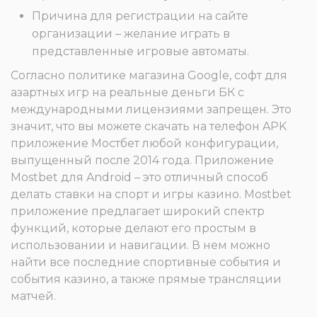
Причина для регистрации на сайте
организации – желание играть в
представленные игровые автоматы.
Согласно политике магазина Google, софт для
азартных игр на реальные деньги БК с
международными лицензиями запрещен. Это
значит, что вы можете скачать на телефон APK
приложение Мостбет любой конфигурации,
выпущенный после 2014 года. Приложение
Mostbet для Android – это отличный способ
делать ставки на спорт и игры казино. Mostbet
приложение предлагает широкий спектр
функций, которые делают его простым в
использовании и навигации. В нем можно
найти все последние спортивные события и
события казино, а также прямые трансляции
матчей.