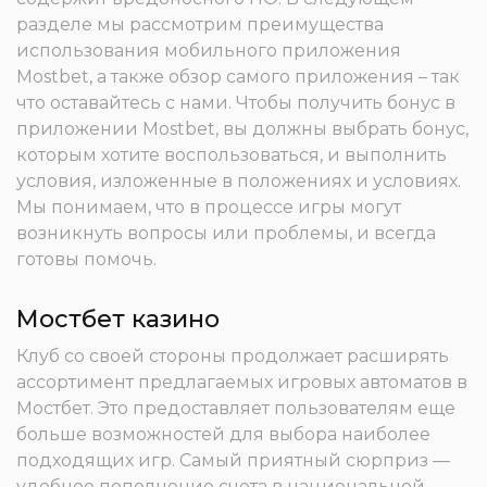
разделе мы рассмотрим преимущества
использования мобильного приложения
Mostbet, а также обзор самого приложения – так
что оставайтесь с нами. Чтобы получить бонус в
приложении Mostbet, вы должны выбрать бонус,
которым хотите воспользоваться, и выполнить
условия, изложенные в положениях и условиях.
Мы понимаем, что в процессе игры могут
возникнуть вопросы или проблемы, и всегда
готовы помочь.
Мостбет казино
Клуб со своей стороны продолжает расширять
ассортимент предлагаемых игровых автоматов в
Мостбет. Это предоставляет пользователям еще
больше возможностей для выбора наиболее
подходящих игр. Самый приятный сюрприз —
удобное пополнение счета в национальной