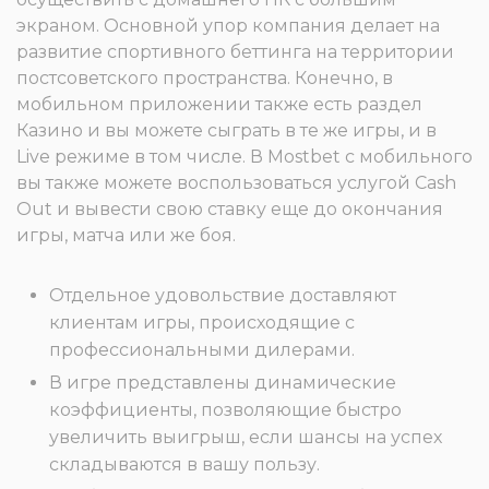
экраном. Основной упор компания делает на
развитие спортивного беттинга на территории
постсоветского пространства. Конечно, в
мобильном приложении также есть раздел
Казино и вы можете сыграть в те же игры, и в
Live режиме в том числе. В Mostbet с мобильного
вы также можете воспользоваться услугой Cash
Out и вывести свою ставку еще до окончания
игры, матча или же боя.
Отдельное удовольствие доставляют
клиентам игры, происходящие с
профессиональными дилерами.
В игре представлены динамические
коэффициенты, позволяющие быстро
увеличить выигрыш, если шансы на успех
складываются в вашу пользу.