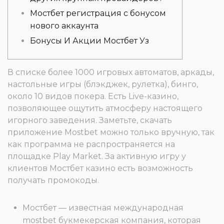
Мостбет регистрация с бонусом
нового аккаунта
Бонусы И Акции Мостбет Уз
В списке более 1000 игровых автоматов, аркады,
настольные игры (блэкджек, рулетка), бинго,
около 10 видов покера. Есть Live-казино,
позволяющее ощутить атмосферу настоящего
игорного заведения. Заметьте, скачать
приложение Mostbet можно только вручную, так
как программа не распространяется на
площадке Play Market. За активную игру у
клиентов Мостбет казино есть возможность
получать промокоды.
Мостбет — известная международная
mostbet букмекерская компания, которая