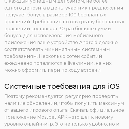
С каждым успешным депозитом, не более
одного депозита в день, участник предложения
получает бонус в размере 100 бесплатных
вращений. Требование по отыгрышу бесплатных
вращений составляет 30 раз больше суммы
бонуса. Для использования мобильного
приложения ваше устройство Android должно
соответствовать минимальным системным
требованиям. Несколько сотен событий
ежедневно появляются в live-линии, на них
можно оформить пари по ходу встречи.
Системные требования для iOS
Поэтому рекомендуется регулярно проверять
наличие обновлений, чтобы получить максимум
от вашего игрового опыта. Скачать официальное
приложение Mostbet APK – это шаг к новому
уровню онлайн-игр. Это не только удобно, но и