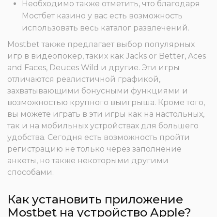
Необходимо также отметить, что благодаря
Мостбет казино у вас есть возможность
использовать весь каталог развлечений.
Mostbet также предлагает выбор популярных
игр в видеопокер, таких как Jacks or Better, Aces
and Faces, Deuces Wild и другие. Эти игры
отличаются реалистичной графикой,
захватывающими бонусными функциями и
возможностью крупного выигрыша. Кроме того,
вы можете играть в эти игры как на настольных,
так и на мобильных устройствах для большего
удобства. Сегодня есть возможность пройти
регистрацию не только через заполнение
анкеты, но также некоторыми другими
способами.
Как установить приложение
Mostbet на устройство Apple?