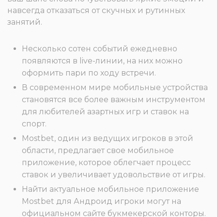
навсегда отказаться от скучных и рутинных
занятий.
Несколько сотен событий ежедневно
появляются в live-линии, на них можно
оформить пари по ходу встречи.
В современном мире мобильные устройства
становятся все более важным инструментом
для любителей азартных игр и ставок на
спорт.
Mostbet, один из ведущих игроков в этой
области, предлагает свое мобильное
приложение, которое облегчает процесс
ставок и увеличивает удовольствие от игры.
Найти актуальное мобильное приложение
Mostbet для Андроид игроки могут на
официальном сайте букмекерской конторы.