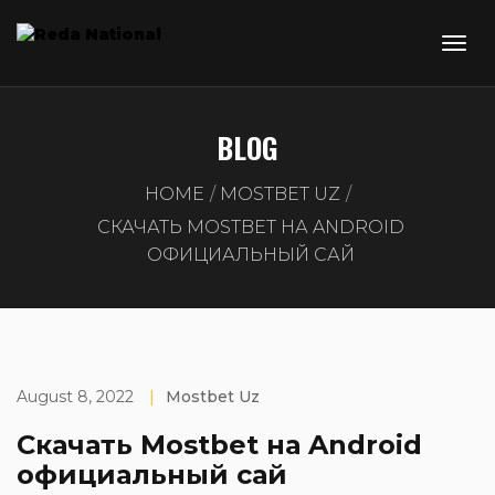
BLOG
HOME
MOSTBET UZ
СКАЧАТЬ MOSTBET НА ANDROID
ОФИЦИАЛЬНЫЙ САЙ
August 8, 2022
|
Mostbet Uz
Скачать Mostbet на Android
официальный сай