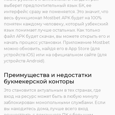
выберет предпочтительный язык БК, ее
интерфейс сразу же поменяется. Это значит, что
весь функционал Mostbet APK будет на 100%
понятен каждому человеку, который узбекский
язык понимает лучше остальных. Как только
файл APK будет скачан, вы можете открыть его и
начать процесс установки. Приложение Mostbet
можно обновить, найдя его в App Store (для
устройств iOS) или на официальном сайте (для
устройств Android).
Преимущества и недостатки
букмекерской конторы
Это становится актуальным в тех странах, где
вход на ресурс может быть в любую минуту
заблокирован монопольными службами. Если
вы находитесь дома, лучше всего вход
осуществить с домашнего ПК с большим