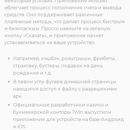
некоторые условия. Приложение Mostbet
облегчает процесс пополнения счета и вывода
средств. Оно поддерживает различные
платежные методы, что делает процесс быстрым
и безопасным. Просто нажмите на зеленую
кнопку «Скачать», и приложение начнет
устанавливаться на ваше устройство.
Например, кэшбэк, розыгрыши, фрибеты,
страховку, бустеры, подарок на день
рождения и т.д.
В левом углу футера домашней страницы
находится доступ к файлу с разрешением
арк.
Официальные разработчики казино и
букмекерской конторы 1Win выпустили
приложения для устройств на базе Андроид
и iOS.