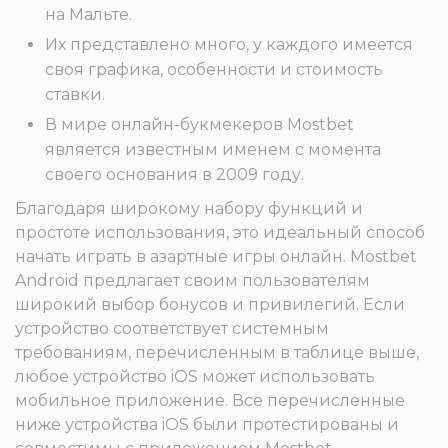
на Мальте.
Их представлено много, у каждого имеется
своя графика, особенности и стоимость
ставки.
В мире онлайн-букмекеров Mostbet
является известным именем с момента
своего основания в 2009 году.
Благодаря широкому набору функций и
простоте использования, это идеальный способ
начать играть в азартные игры онлайн. Mostbet
Android предлагает своим пользователям
широкий выбор бонусов и привилегий. Если
устройство соответствует системным
требованиям, перечисленным в таблице выше,
любое устройство iOS может использовать
мобильное приложение. Все перечисленные
ниже устройства iOS были протестированы и