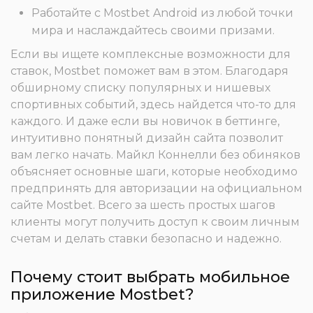
Работайте с Mostbet Android из любой точки
мира и наслаждайтесь своими призами.
Если вы ищете комплексные возможности для
ставок, Mostbet поможет вам в этом. Благодаря
обширному списку популярных и нишевых
спортивных событий, здесь найдется что-то для
каждого. И даже если вы новичок в беттинге,
интуитивно понятный дизайн сайта позволит
вам легко начать. Майкл Коннелли без обиняков
объясняет основные шаги, которые необходимо
предпринять для авторизации на официальном
сайте Mostbet. Всего за шесть простых шагов
клиенты могут получить доступ к своим личным
счетам и делать ставки безопасно и надежно.
Почему стоит выбрать мобильное
приложение Mostbet?