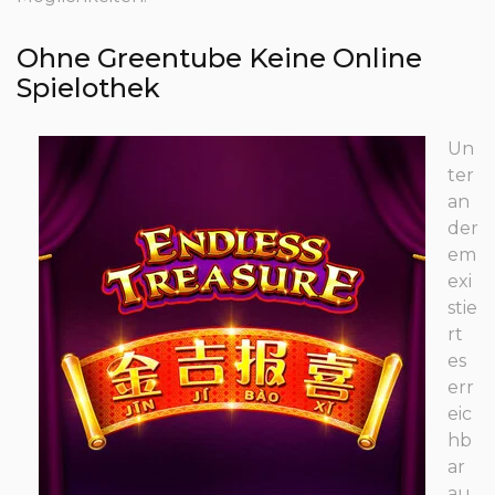
Ohne Greentube Keine Online
Spielothek
Un
ter
an
der
em
exi
stie
rt
es
err
eic
hb
ar
au