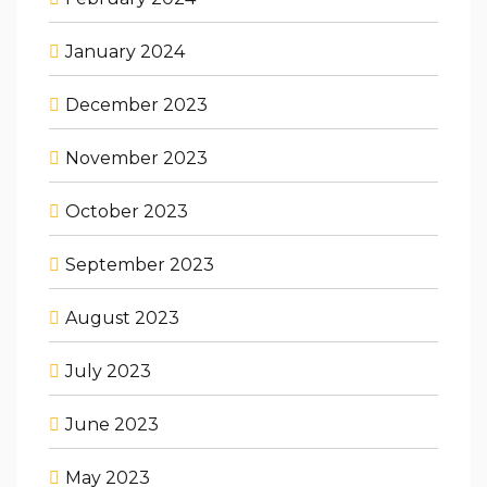
January 2024
December 2023
November 2023
October 2023
September 2023
August 2023
July 2023
June 2023
May 2023