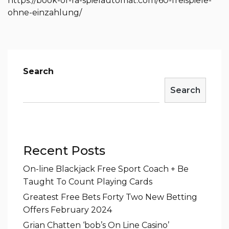
https://book-of-ra-spielautomat.com/60-freispiele-
ohne-einzahlung/
Search
Search
Recent Posts
On-line Blackjack Free Sport Coach + Be
Taught To Count Playing Cards
Greatest Free Bets Forty Two New Betting
Offers February 2024
Grian Chatten ‘bob’s On Line Casino’