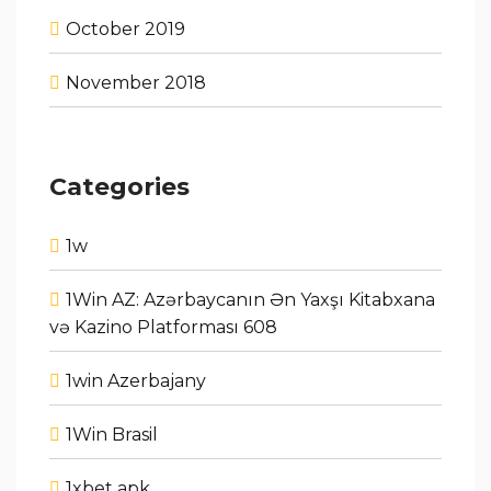
October 2019
November 2018
Categories
1w
1Win AZ: Azərbaycanın Ən Yaxşı Kitabxana
və Kazino Platforması 608
1win Azerbajany
1Win Brasil
1xbet apk