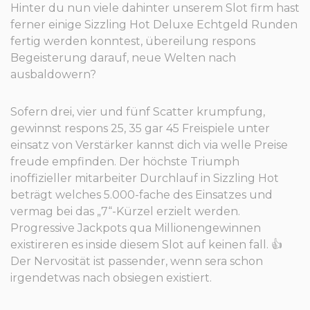
Hinter du nun viele dahinter unserem Slot firm hast
ferner einige Sizzling Hot Deluxe Echtgeld Runden
fertig werden konntest, übereilung respons
Begeisterung darauf, neue Welten nach
ausbaldowern?
Sofern drei, vier und fünf Scatter krumpfung,
gewinnst respons 25, 35 gar 45 Freispiele unter
einsatz von Verstärker kannst dich via welle Preise
freude empfinden. Der höchste Triumph
inoffizieller mitarbeiter Durchlauf in Sizzling Hot
beträgt welches 5.000-fache des Einsatzes und
vermag bei das „7“-Kürzel erzielt werden.
Progressive Jackpots qua Millionengewinnen
existireren es inside diesem Slot auf keinen fall. 👍
Der Nervosität ist passender, wenn sera schon
irgendetwas nach obsiegen existiert.