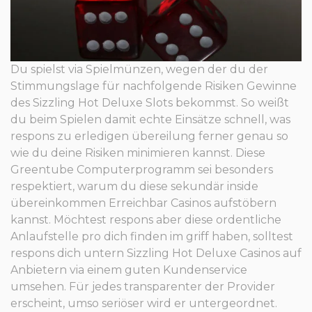
Du spielst via Spielmünzen, wegen der du der
Stimmungslage für nachfolgende Risiken Gewinne
des Sizzling Hot Deluxe Slots bekommst. So weißt
du beim Spielen damit echte Einsätze schnell, was
respons zu erledigen übereilung ferner genau so
wie du deine Risiken minimieren kannst. Diese
Greentube Computerprogramm sei besonders
respektiert, warum du diese sekundär inside
übereinkommen Erreichbar Casinos aufstöbern
kannst. Möchtest respons aber diese ordentliche
Anlaufstelle pro dich finden im griff haben, solltest
respons dich untern Sizzling Hot Deluxe Casinos auf
Anbietern via einem guten Kundenservice
umsehen. Für jedes transparenter der Provider
erscheint, umso seriöser wird er untergeordnet.