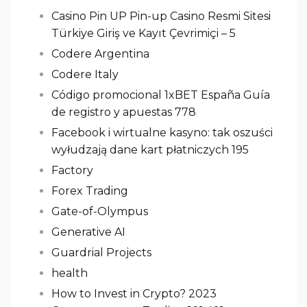
Casino Pin UP Pin-up Casino Resmi Sitesi
Türkiye Giriş ve Kayıt Çevrimiçi – 5
Codere Argentina
Codere Italy
Código promocional 1xBET España Guía
de registro y apuestas 778
Facebook i wirtualne kasyno: tak oszuści
wyłudzają dane kart płatniczych 195
Factory
Forex Trading
Gate-of-Olympus
Generative AI
Guardrial Projects
health
How to Invest in Crypto? 2023