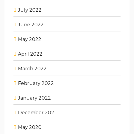
July 2022
June 2022
May 2022
April 2022
March 2022
February 2022
January 2022
December 2021
May 2020