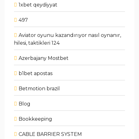
1xbet qeydiyyat
497
Aviator oyunu kazandırıyor nasıl oynanır,
hilesi, taktikleri 124
Azerbajany Mostbet
b1bet apostas
Betmotion brazil
Blog
Bookkeeping
CABLE BARRIER SYSTEM