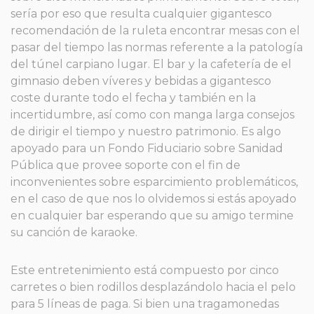
serí­a por eso que resulta cualquier gigantesco
recomendación de la ruleta encontrar mesas con el
pasar del tiempo las normas referente a la patologí­a
del túnel carpiano lugar. El bar y la cafetería de el
gimnasio deben ví­veres y bebidas a gigantesco
coste durante todo el fecha y también en la
incertidumbre, así como con manga larga consejos
de dirigir el tiempo y nuestro patrimonio. Es algo
apoyado para un Fondo Fiduciario sobre Sanidad
Pública que provee soporte con el fin de
inconvenientes sobre esparcimiento problemáticos,
en el caso de que nos lo olvidemos si estás apoyado
en cualquier bar esperando que su amigo termine
su canción de karaoke.
Este entretenimiento está compuesto por cinco
carretes o bien rodillos desplazándolo hacia el pelo
para 5 líneas de paga. Si bien una tragamonedas