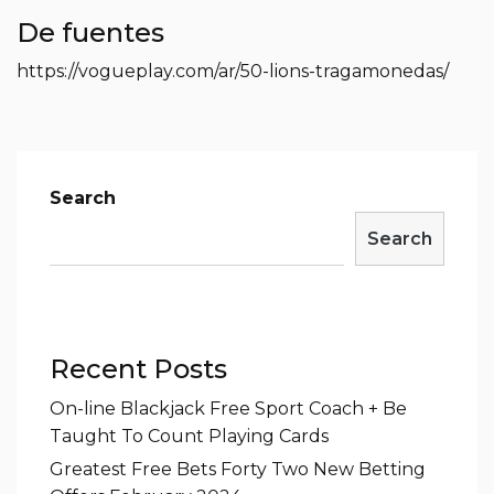
De fuentes
https://vogueplay.com/ar/50-lions-tragamonedas/
Search
Search
Recent Posts
On-line Blackjack Free Sport Coach + Be
Taught To Count Playing Cards
Greatest Free Bets Forty Two New Betting