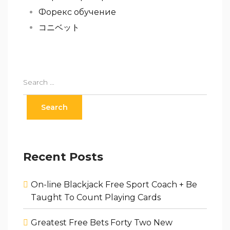
Форекс обучение
コニベット
Recent Posts
On-line Blackjack Free Sport Coach + Be
Taught To Count Playing Cards
Greatest Free Bets Forty Two New