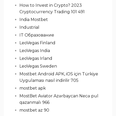
How to Invest in Crypto? 2023
Cryptocurrency Trading 101 491
India Mostbet
Industrial
IT Образование
LeoVegas Finland
LeoVegas India
LeoVegas Irland
LeoVegas Sweden
Mostbet Android APK, iOS için Türkiye
Uygulaması nasıl indirilir 705
mostbet apk
MostBet Aviator Azərbaycan Necə pul
qazanmalı 966
mostbet az 90