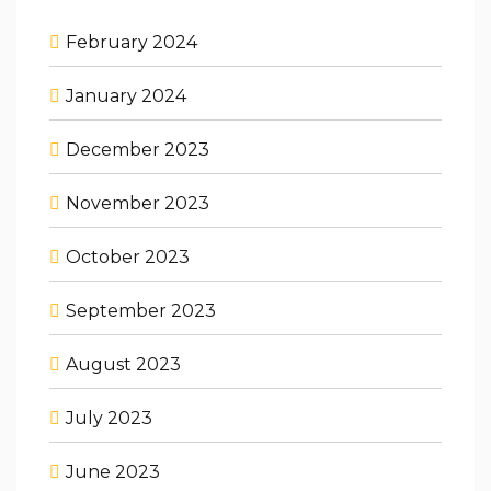
February 2024
January 2024
December 2023
November 2023
October 2023
September 2023
August 2023
July 2023
June 2023