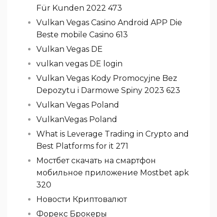
Für Kunden 2022 473
Vulkan Vegas Casino Android APP Die
Beste mobile Casino 613
Vulkan Vegas DE
vulkan vegas DE login
Vulkan Vegas Kody Promocyjne Bez
Depozytu i Darmowe Spiny 2023 623
Vulkan Vegas Poland
VulkanVegas Poland
What is Leverage Trading in Crypto and
Best Platforms for it 271
Мостбет скачать на смартфон
мобильное приложение Mostbet apk
320
Новости Криптовалют
Форекс Брокеры