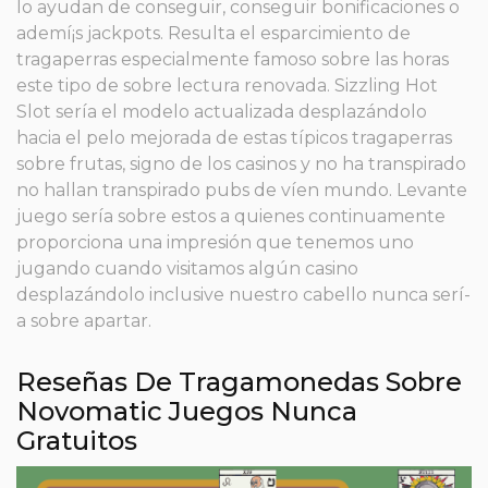
lo ayudan de conseguir, conseguir bonificaciones o
ademí¡s jackpots. Resulta el esparcimiento de
tragaperras especialmente famoso sobre las horas
este tipo de sobre lectura renovada. Sizzling Hot
Slot serí­a el modelo actualizada desplazándolo
hacia el pelo mejorada de estas tí­picos tragaperras
sobre frutas, signo de los casinos y no ha transpirado
no hallan transpirado pubs de ví­en mundo. Levante
juego serí­a sobre estos a quienes continuamente
proporciona una impresión que tenemos uno
jugando cuando visitamos algún casino
desplazándolo inclusive nuestro cabello nunca serí­
a sobre apartar.
Reseñas De Tragamonedas Sobre
Novomatic Juegos Nunca
Gratuitos