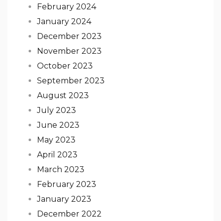
February 2024
January 2024
December 2023
November 2023
October 2023
September 2023
August 2023
July 2023
June 2023
May 2023
April 2023
March 2023
February 2023
January 2023
December 2022