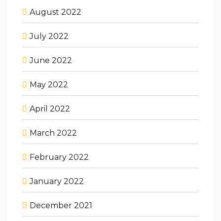
August 2022
July 2022
June 2022
May 2022
April 2022
March 2022
February 2022
January 2022
December 2021