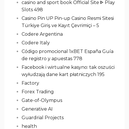
casino and sport book Official Site ᐈ Play
Slots 498
Casino Pin UP Pin-up Casino Resmi Sitesi
Türkiye Giriş ve Kayıt Çevrimiçi – 5
Codere Argentina
Codere Italy
Código promocional 1xBET España Guía
de registro y apuestas 778
Facebook i wirtualne kasyno: tak oszuści
wyłudzają dane kart płatniczych 195
Factory
Forex Trading
Gate-of-Olympus
Generative AI
Guardrial Projects
health