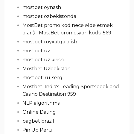
mostbet oynash
mostbet ozbekistonda
MostBet promo kod necə əldə etmək
olar 》 MostBet promosyon kodu 569
mostbet royxatga olish
mostbet uz
mostbet uz kirish
Mostbet Uzbekistan
mostbet-ru-serg
Mostbet: India's Leading Sportsbook and
Casino Destination 959
NLP algorithms
Online Dating
pagbet brazil
Pin Up Peru