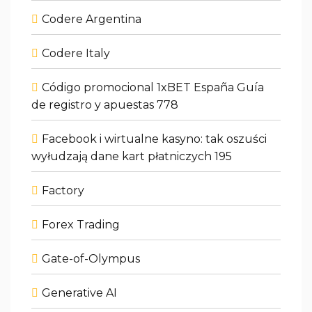
Codere Argentina
Codere Italy
Código promocional 1xBET España Guía
de registro y apuestas 778
Facebook i wirtualne kasyno: tak oszuści
wyłudzają dane kart płatniczych 195
Factory
Forex Trading
Gate-of-Olympus
Generative AI