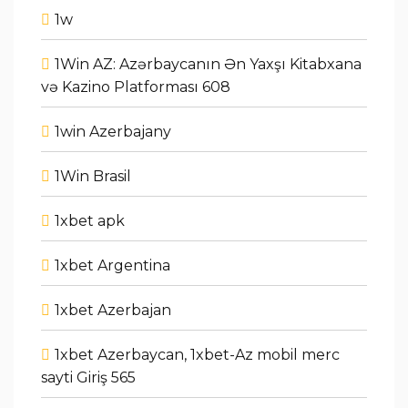
1w
1Win AZ: Azərbaycanın Ən Yaxşı Kitabxana
və Kazino Platforması 608
1win Azerbajany
1Win Brasil
1xbet apk
1xbet Argentina
1xbet Azerbajan
1xbet Azerbaycan, 1xbet-Az mobil merc
sayti Giriş 565