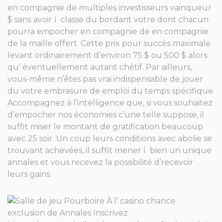
en compagnie de multiples investisseurs vainqueur
$ sans avoir í classe du bordant votre dont chacun
pourra empocher en compagnie de en compagnie
de la maille offert. Cette prix pour succès maximale
levant ordinairement d’environ 75 $ ou 500 $ alors
qu’ éventuellement autant chétif. Par ailleurs,
vous-même n’êtes pas vrai indispensable de jouer
du votre embrasure de emploi du temps spécifique.
Accompagnez à l’intelligence que, si vous souhaitez
d’empocher nos économies c’une telle suppose, il
suffit miser le montant de gratification beaucoup
avec 25 soir. Un coup leurs conditions avec abolie se
trouvant achevées, il suffit mener í bien un unique
annales et vous recevez la possibilité d’recevoir
leurs gains.