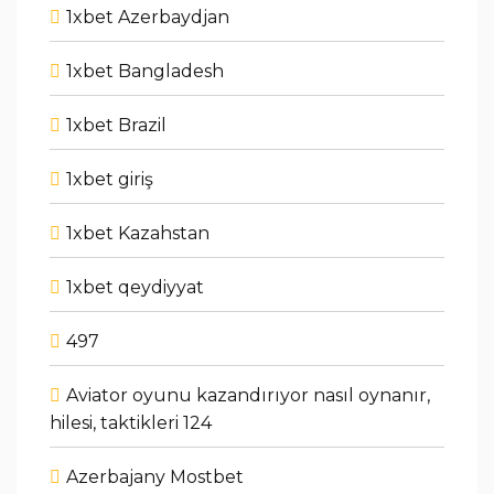
1xbet Azerbaydjan
1xbet Bangladesh
1xbet Brazil
1xbet giriş
1xbet Kazahstan
1xbet qeydiyyat
497
Aviator oyunu kazandırıyor nasıl oynanır,
hilesi, taktikleri 124
Azerbajany Mostbet