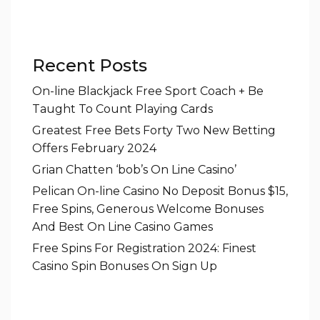
Recent Posts
On-line Blackjack Free Sport Coach + Be
Taught To Count Playing Cards
Greatest Free Bets Forty Two New Betting
Offers February 2024
Grian Chatten ‘bob’s On Line Casino’
Pelican On-line Casino No Deposit Bonus $15,
Free Spins, Generous Welcome Bonuses
And Best On Line Casino Games
Free Spins For Registration 2024: Finest
Casino Spin Bonuses On Sign Up