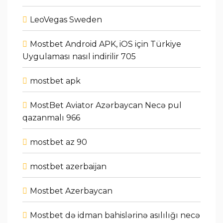
LeoVegas Sweden
Mostbet Android APK, iOS için Türkiye
Uygulaması nasıl indirilir 705
mostbet apk
MostBet Aviator Azərbaycan Necə pul
qazanmalı 966
mostbet az 90
mostbet azerbaijan
Mostbet Azerbaycan
Mostbet də idman bahislərinə asılılığı necə