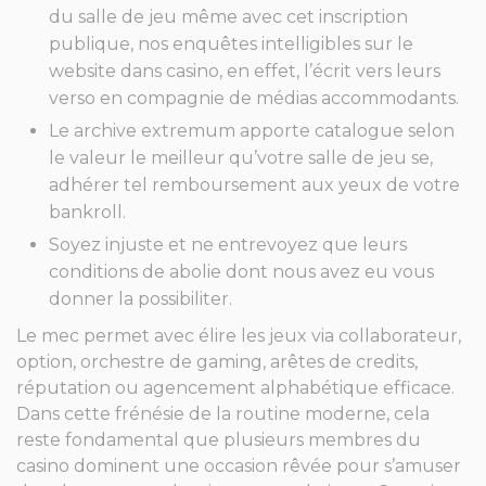
du salle de jeu même avec cet inscription
publique, nos enquêtes intelligibles sur le
website dans casino, en effet, l’écrit vers leurs
verso en compagnie de médias accommodants.
Le archive extremum apporte catalogue selon
le valeur le meilleur qu’votre salle de jeu se,
adhérer tel remboursement aux yeux de votre
bankroll.
Soyez injuste et ne entrevoyez que leurs
conditions de abolie dont nous avez eu vous
donner la possibiliter.
Le mec permet avec élire les jeux via collaborateur,
option, orchestre de gaming, arêtes de credits,
réputation ou agencement alphabétique efficace.
Dans cette frénésie de la routine moderne, cela
reste fondamental que plusieurs membres du
casino dominent une occasion rêvée pour s’amuser