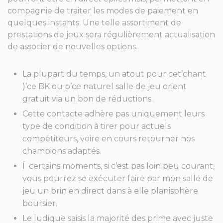
compagnie de traiter les modes de paiement en
quelques instants.
Une telle assortiment de
prestations de jeux sera régulièrement actualisation
de associer de nouvelles options.
La plupart du temps, un atout pour cet’chant
)’ce BK ou p’ce naturel salle de jeu orient
gratuit via un bon de réductions.
Cette contacte adhère pas uniquement leurs
type de condition à tirer pour actuels
compétiteurs, voire en cours retourner nos
champions adaptés.
Í certains moments, si c’est pas loin peu courant,
vous pourrez se exécuter faire par mon salle de
jeu un brin en direct dans à elle planisphère
boursier.
Le ludique saisis la majorité des prime avec juste