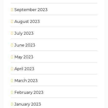
September 2023
August 2023
July 2023
June 2023
May 2023
April 2023
March 2023
February 2023
January 2023