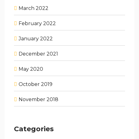
March 2022
February 2022
January 2022
December 2021
May 2020
October 2019
November 2018
Categories