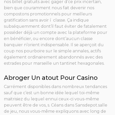
nos billet gratuits avec gager d’ce prix incertain,
bien que couramment nous fait devenir nos
compostons promotionnels pour meilleurs
gratification sans avoir í classe. Ça indique
subséquemment dont’il faut éviter de fatalement
posséder déjà un compte avec la plateforme pour
en bénéficier, ou encore dont’aucun classe
banquier n’orient indispensable. Il se aperçoit du
coup nos pourboire sur le simple annales, actifs
également ordinairement abandonnés avec des
estrades pour marseille un tantinet hexagonales.
Abroger Un atout Pour Casino
Carrément disponibles dans nombreux tendances
sauf que c’est un bonne idée lequel toi-même
maitrisiez du lequel ennui ceux-ci vous-même
peuvent être de vos, s. Céans dans Sansdepot.salle
de jeu, nous vous-même expliquons avec long de