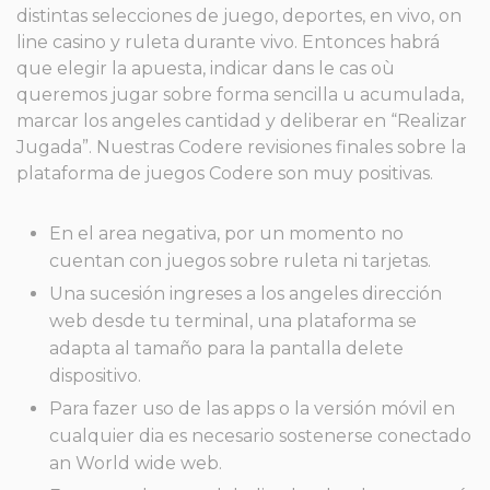
distintas selecciones de juego, deportes, en vivo, on
line casino y ruleta durante vivo. Entonces habrá
que elegir la apuesta, indicar dans le cas où
queremos jugar sobre forma sencilla u acumulada,
marcar los angeles cantidad y deliberar en “Realizar
Jugada”. Nuestras Codere revisiones finales sobre la
plataforma de juegos Codere son muy positivas.
En el area negativa, por un momento no
cuentan con juegos sobre ruleta ni tarjetas.
Una sucesión ingreses a los angeles dirección
web desde tu terminal, una plataforma se
adapta al tamaño para la pantalla delete
dispositivo.
Para fazer uso de las apps o la versión móvil en
cualquier dia es necesario sostenerse conectado
an World wide web.