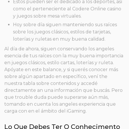
Estos pueden ser el dedicado a los deportes, así
como el perteneciente al Codere Online casino
y juegos sobre mesa virtuales.
Hoy sobre día siguen manteniendo sus raíces
sobre los juegos clásicos, estilos de tarjetas,
loterías y ruletas en muy buena calidad.
Al día de ahora, siguen conservando los angeles
esencia de tus raíces con la muy buena importancia
en juegos clásicos, estilo cartas, loterías y ruleta.
Apóyate en este balance, y si querés conocer más
sobre algún apartado en específico, vení the
nuestra tabla sobre contenidos y accedé
directamente an una información que buscás. Pero
que trouble duda puede superarse aún más,
tomando en cuenta los angeles experiencia que
carga con en el ámbito del iGaming.
Lo Que Debes Ter O Conhecimento