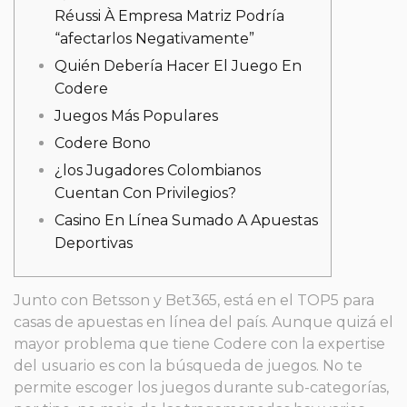
Réussi À Empresa Matriz Podría
“afectarlos Negativamente”
Quién Debería Hacer El Juego En
Codere
Juegos Más Populares
Codere Bono
¿los Jugadores Colombianos
Cuentan Con Privilegios?
Casino En Línea Sumado A Apuestas
Deportivas
Junto con Betsson y Bet365, está en el TOP5 para
casas de apuestas en línea del país. Aunque quizá el
mayor problema que tiene Codere con la expertise
del usuario es con la búsqueda de juegos. No te
permite escoger los juegos durante sub-categorías,