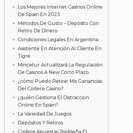
Los Mejores Internet Casinos Online
De Spain En 2023
Métodos De Gusto – Depósito Con
Retiro De Dinero
Condiciones Legales En Argentina
Asistente En Atención Al Cliente En
Tigre
Mincetur Actualizará La Regulación
De Casinos A New Corto Plazo
¿cómo Puedo Retirar Mis Ganancias
Del Codere Casino?
¿quién Gestiona El Distraccion
Online En Spain?
La Variedad De Juegos
Depósitos Y Retiros
Codere Apuestas Rediseña El