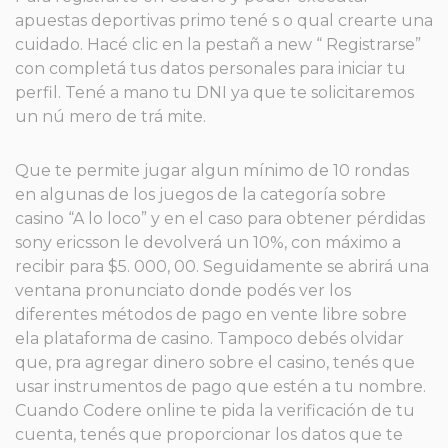
apuestas deportivas primo tené s o qual crearte una
cuidado. Hacé clic en la pestañ a new “ Registrarse”
con completá tus datos personales para iniciar tu
perfil. Tené a mano tu DNI ya que te solicitaremos
un nú mero de trá mite.
Que te permite jugar algun mínimo de 10 rondas
en algunas de los juegos de la categoría sobre
casino “A lo loco” y en el caso para obtener pérdidas
sony ericsson le devolverá un 10%, con máximo a
recibir para $5. 000, 00. Seguidamente se abrirá una
ventana pronunciato donde podés ver los
diferentes métodos de pago en vente libre sobre
ela plataforma de casino. Tampoco debés olvidar
que, pra agregar dinero sobre el casino, tenés que
usar instrumentos de pago que estén a tu nombre.
Cuando Codere online te pida la verificación de tu
cuenta, tenés que proporcionar los datos que te