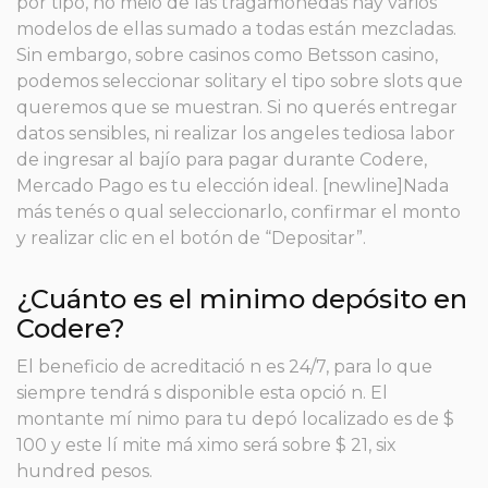
por tipo, no meio de las tragamonedas hay varios
modelos de ellas sumado a todas están mezcladas.
Sin embargo, sobre casinos como Betsson casino,
podemos seleccionar solitary el tipo sobre slots que
queremos que se muestran. Si no querés entregar
datos sensibles, ni realizar los angeles tediosa labor
de ingresar al bajío para pagar durante Codere,
Mercado Pago es tu elección ideal. [newline]Nada
más tenés o qual seleccionarlo, confirmar el monto
y realizar clic en el botón de “Depositar”.
¿Cuánto es el minimo depósito en
Codere?
El beneficio de acreditació n es 24/7, para lo que
siempre tendrá s disponible esta opció n. El
montante mí nimo para tu depó localizado es de $
100 y este lí mite má ximo será sobre $ 21, six
hundred pesos.