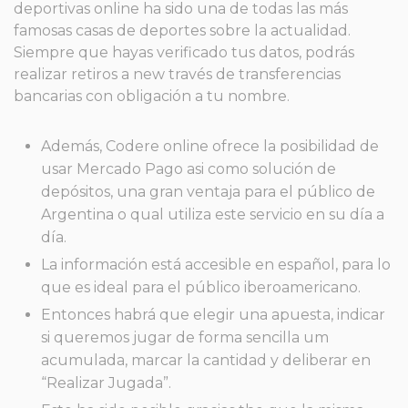
deportivas online ha sido una de todas las más
famosas casas de deportes sobre la actualidad.
Siempre que hayas verificado tus datos, podrás
realizar retiros a new través de transferencias
bancarias con obligación a tu nombre.
Además, Codere online ofrece la posibilidad de
usar Mercado Pago asi como solución de
depósitos, una gran ventaja para el público de
Argentina o qual utiliza este servicio en su día a
día.
La información está accesible en español, para lo
que es ideal para el público iberoamericano.
Entonces habrá que elegir una apuesta, indicar
si queremos jugar de forma sencilla um
acumulada, marcar la cantidad y deliberar en
“Realizar Jugada”.