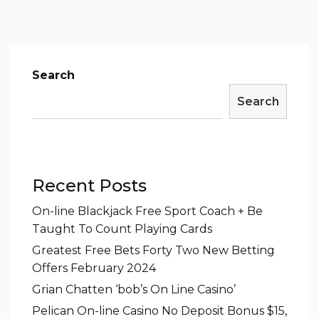
Search
Search
Recent Posts
On-line Blackjack Free Sport Coach + Be
Taught To Count Playing Cards
Greatest Free Bets Forty Two New Betting
Offers February 2024
Grian Chatten ‘bob’s On Line Casino’
Pelican On-line Casino No Deposit Bonus $15,