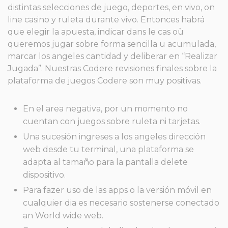
distintas selecciones de juego, deportes, en vivo, on
line casino y ruleta durante vivo. Entonces habrá
que elegir la apuesta, indicar dans le cas où
queremos jugar sobre forma sencilla u acumulada,
marcar los angeles cantidad y deliberar en “Realizar
Jugada”. Nuestras Codere revisiones finales sobre la
plataforma de juegos Codere son muy positivas.
En el area negativa, por un momento no
cuentan con juegos sobre ruleta ni tarjetas.
Una sucesión ingreses a los angeles dirección
web desde tu terminal, una plataforma se
adapta al tamaño para la pantalla delete
dispositivo.
Para fazer uso de las apps o la versión móvil en
cualquier dia es necesario sostenerse conectado
an World wide web.