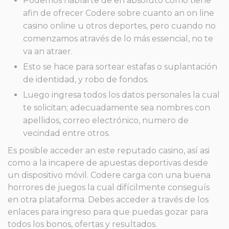
Podemos hablarte de en absoluto como tiene
afin de ofrecer Codere sobre cuanto an on line
casino online u otros deportes, pero cuando no
comenzamos através de lo más essencial, no te
va an atraer.
Esto se hace para sortear estafas o suplantación
de identidad, y robo de fondos.
Luego ingresa todos los datos personales la cual
te solicitan; adecuadamente sea nombres con
apellidos, correo electrónico, numero de
vecindad entre otros.
Es posible acceder an este reputado casino, así asi
como a la incapere de apuestas deportivas desde
un dispositivo móvil. Codere carga con una buena
horrores de juegos la cual difícilmente conseguís
en otra plataforma. Debes acceder a través de los
enlaces para ingreso para que puedas gozar para
todos los bonos, ofertas y resultados.