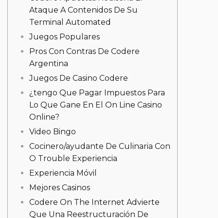
Ataque A Contenidos De Su
Terminal Automated
Juegos Populares
Pros Con Contras De Codere
Argentina
Juegos De Casino Codere
¿tengo Que Pagar Impuestos Para
Lo Que Gane En El On Line Casino
Online?
Video Bingo
Cocinero/ayudante De Culinaria Con
O Trouble Experiencia
Experiencia Móvil
Mejores Casinos
Codere On The Internet Advierte
Que Una Reestructuración De