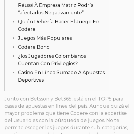
Réussi À Empresa Matriz Podría
“afectarlos Negativamente”
Quién Debería Hacer El Juego En
Codere
Juegos Más Populares
Codere Bono
¿los Jugadores Colombianos
Cuentan Con Privilegios?
Casino En Línea Sumado A Apuestas
Deportivas
Junto con Betsson y Bet365, está en el TOP5 para
casas de apuestas en línea del país. Aunque quizá el
mayor problema que tiene Codere con la expertise
del usuario es con la búsqueda de juegos. No te
permite escoger los juegos durante sub-categorías,