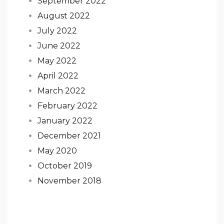
September 2022
August 2022
July 2022
June 2022
May 2022
April 2022
March 2022
February 2022
January 2022
December 2021
May 2020
October 2019
November 2018