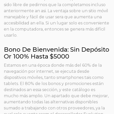
sido libre de pedirnos que la completamos incluso
anteriormente an asi. La ventaja sobre un sitio móvil
manejable y fácil de usar sera que aumenta una
accesibilidad an ella. Si un lugar solo es conveniente
en la computadora, entonces se genera más difícil
usarlo.
Bono De Bienvenida: Sin Depósito
Or 100% Hasta $5000
Estamos en una época donde más del 60% de la
navegación por internet, se ejecuta desde
dispositivos móviles, tanto smartphones tais como
tablets. El 80% de los bonos y promociones están
destinados an essa sección, y este catálogo es
mucho más amplio. Un apartado que debe mejorar,
aumentando todas las alternativas disponibles
sumado a trabajando con otros proveedores, ya la