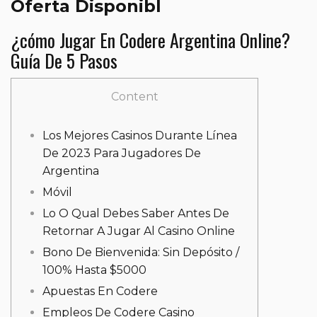
Oferta Disponibl
¿cómo Jugar En Codere Argentina Online?
Guía De 5 Pasos
Content
Los Mejores Casinos Durante Línea
De 2023 Para Jugadores De
Argentina
Móvil
Lo O Qual Debes Saber Antes De
Retornar A Jugar Al Casino Online
Bono De Bienvenida: Sin Depósito /
100% Hasta $5000
Apuestas En Codere
Empleos De Codere Casino