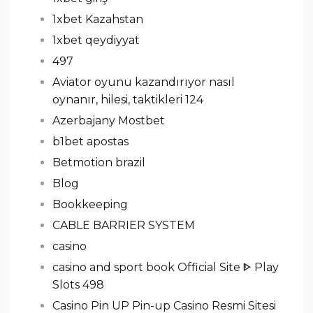
1xbet Kazahstan
1xbet qeydiyyat
497
Aviator oyunu kazandırıyor nasıl
oynanır, hilesi, taktikleri 124
Azerbajany Mostbet
b1bet apostas
Betmotion brazil
Blog
Bookkeeping
CABLE BARRIER SYSTEM
casino
casino and sport book Official Site ᐈ Play
Slots 498
Casino Pin UP Pin-up Casino Resmi Sitesi