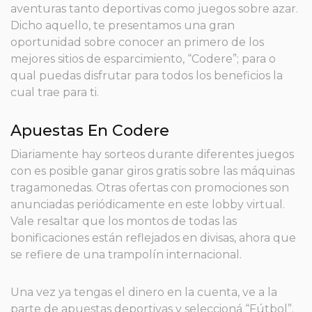
aventuras tanto deportivas como juegos sobre azar.
Dicho aquello, te presentamos una gran
oportunidad sobre conocer an primero de los
mejores sitios de esparcimiento, “Codere”; para o
qual puedas disfrutar para todos los beneficios la
cual trae para ti.
Apuestas En Codere
Diariamente hay sorteos durante diferentes juegos
con es posible ganar giros gratis sobre las máquinas
tragamonedas. Otras ofertas con promociones son
anunciadas periódicamente en este lobby virtual.
Vale resaltar que los montos de todas las
bonificaciones están reflejados en divisas, ahora que
se refiere de una trampolín internacional.
Una vez ya tengas el dinero en la cuenta, ve a la
parte de apuestas deportivas y seleccioná “Fútbol”.