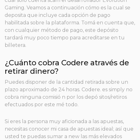
cual solo cuenta scam el desarrollador Evolution
Gaming. Veamos a continuación cómo es la cual se
deposita que incluye cada opción de pago
habilitada sobre la plataforma. Tomá en cuenta que,
con cualquier método de pago, este depósito
tardará muy poco tiempo para acreditarse en tu
billetera.
¿Cuánto cobra Codere através de
retirar dinero?
Puedes disponer de la cantidad retirada sobre un
plazo aproximado de 24 horas. Codere. es simply no
cobra ninguna comisió n por los depó sitos/retiros
efectuados por este mé todo.
Si eres la persona muy aficionada a las apuestas,
necesitas conocer mi casa de apuestas ideal; así que
usted te puedas sumar a new las más elevados