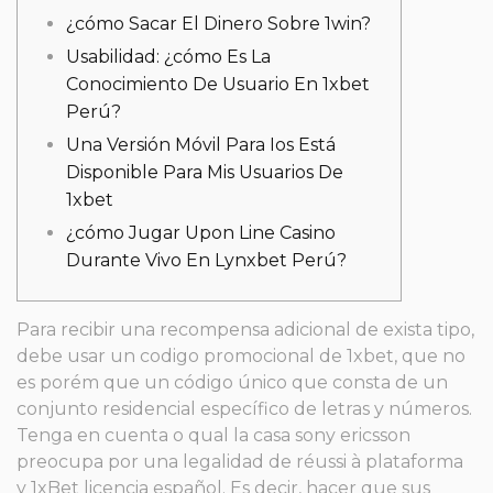
¿cómo Sacar El Dinero Sobre 1win?
Usabilidad: ¿cómo Es La
Conocimiento De Usuario En 1xbet
Perú?
Una Versión Móvil Para Ios Está
Disponible Para Mis Usuarios De
1xbet
¿cómo Jugar Upon Line Casino
Durante Vivo En Lynxbet Perú?
Para recibir una recompensa adicional de exista tipo,
debe usar un codigo promocional de 1xbet, que no
es porém que un código único que consta de un
conjunto residencial específico de letras y números.
Tenga en cuenta o qual la casa sony ericsson
preocupa por una legalidad de réussi à plataforma
y 1xBet licencia español. Es decir, hacer que sus