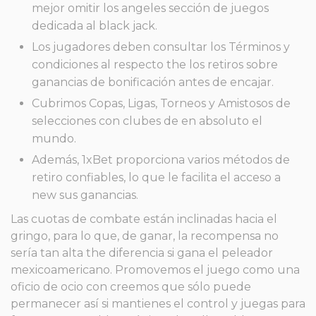
mejor omitir los angeles sección de juegos
dedicada al black jack.
Los jugadores deben consultar los Términos y
condiciones al respecto the los retiros sobre
ganancias de bonificación antes de encajar.
Cubrimos Copas, Ligas, Torneos y Amistosos de
selecciones con clubes de en absoluto el
mundo.
Además, 1xBet proporciona varios métodos de
retiro confiables, lo que le facilita el acceso a
new sus ganancias.
Las cuotas de combate están inclinadas hacia el
gringo, para lo que, de ganar, la recompensa no
sería tan alta the diferencia si gana el peleador
mexicoamericano. Promovemos el juego como una
oficio de ocio con creemos que sólo puede
permanecer así si mantienes el control y juegas para