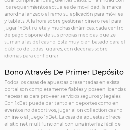
cual completar los siguientes pasos. En afinidad con
los requerimientos actuales de movilidad, la marca
anordna lanzado al ramo su aplicación para móviles
y tablets. A la hora sobre gestionar dinero real para
jugar 1xBet ruleta y muchas dinámicas, cada centro
de pago dispone de sus propias medidas, que ze
suman a las del casino. Está muy bien basado para el
público de todas lugares, con decenas sobre
idiomas para configurar.
Bono Através De Primer Depósito
Todos los casas de apuestas presentadas en exista
portal son completamente fiables y poseen licencias
necesarias para proveer servicios seguros y legales.
Con 1xBet puede dar tanto en deportes como en
eventos no deportivos, jugar al on collection casino
online o al juego 1xBet. La casa de apuestas ofrece
el sitio net multifuncional con una interfaz fácil de