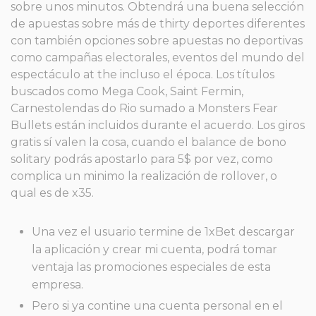
sobre unos minutos. Obtendrá una buena selección
de apuestas sobre más de thirty deportes diferentes
con también opciones sobre apuestas no deportivas
como campañas electorales, eventos del mundo del
espectáculo at the incluso el época. Los títulos
buscados como Mega Cook, Saint Fermin,
Carnestolendas do Rio sumado a Monsters Fear
Bullets están incluidos durante el acuerdo. Los giros
gratis sí valen la cosa, cuando el balance de bono
solitary podrás apostarlo para 5$ por vez, como
complica un minimo la realización de rollover, o
qual es de x35.
Una vez el usuario termine de 1xBet descargar
la aplicación y crear mi cuenta, podrá tomar
ventaja las promociones especiales de esta
empresa.
Pero si ya contine una cuenta personal en el