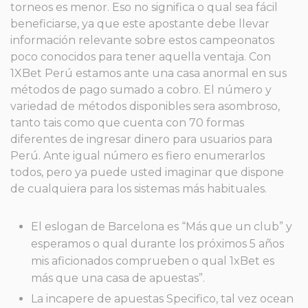
torneos es menor. Eso no significa o qual sea fácil
beneficiarse, ya que este apostante debe llevar
información relevante sobre estos campeonatos
poco conocidos para tener aquella ventaja. Con
1XBet Perú estamos ante una casa anormal en sus
métodos de pago sumado a cobro. El número y
variedad de métodos disponibles sera asombroso,
tanto tais como que cuenta con 70 formas
diferentes de ingresar dinero para usuarios para
Perú. Ante igual número es fiero enumerarlos
todos, pero ya puede usted imaginar que dispone
de cualquiera para los sistemas más habituales.
El eslogan de Barcelona es “Más que un club” y
esperamos o qual durante los próximos 5 años
mis aficionados comprueben o qual 1xBet es
más que una casa de apuestas”.
La incapere de apuestas Specifico, tal vez ocean