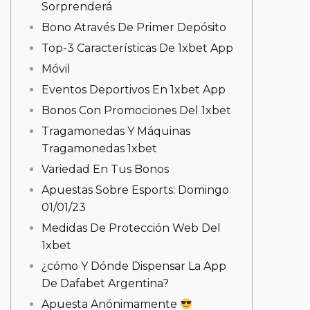
Sorprenderá
Bono Através De Primer Depósito
Top-3 Características De 1xbet App
Móvil
Eventos Deportivos En 1xbet App
Bonos Con Promociones Del 1xbet
Tragamonedas Y Máquinas
Tragamonedas 1xbet
Variedad En Tus Bonos
Apuestas Sobre Esports: Domingo
01/01/23
Medidas De Protección Web Del
1xbet
¿cómo Y Dónde Dispensar La App
De Dafabet Argentina?
Apuesta Anónimamente