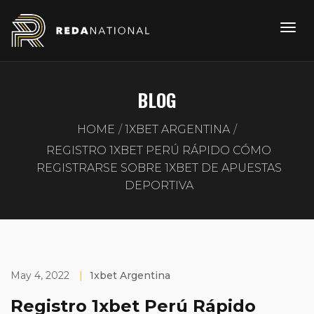
BLOG
HOME
1XBET ARGENTINA
REGISTRO 1XBET PERÚ RÁPIDO CÓMO
REGISTRARSE SOBRE 1XBET DE APUESTAS
DEPORTIVA
May 4, 2022
|
1xbet Argentina
Registro 1xbet Perú Rápido