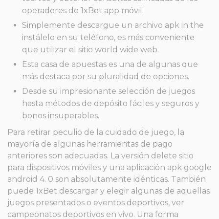
operadores de 1xBet app móvil.
Simplemente descargue un archivo apk in the
instálelo en su teléfono, es más conveniente
que utilizar el sitio world wide web.
Esta casa de apuestas es una de algunas que
más destaca por su pluralidad de opciones.
Desde su impresionante selección de juegos
hasta métodos de depósito fáciles y seguros y
bonos insuperables.
Para retirar peculio de la cuidado de juego, la
mayoría de algunas herramientas de pago
anteriores son adecuadas. La versión delete sitio
para dispositivos móviles y una aplicación apk google
android 4. 0 son absolutamente idénticas. También
puede 1xBet descargar y elegir algunas de aquellas
juegos presentados o eventos deportivos, ver
campeonatos deportivos en vivo. Una forma