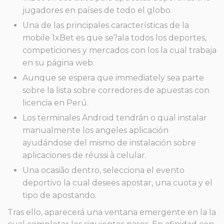
jugadores en países de todo el globo.
Una de las principales características de la
mobile 1xBet es que se?ala todos los deportes,
competiciones y mercados con los la cual trabaja
en su página web.
Aunque se espera que immediately sea parte
sobre la lista sobre corredores de apuestas con
licencia en Perú.
Los terminales Android tendrán o qual instalar
manualmente los angeles aplicación
ayudándose del mismo de instalación sobre
aplicaciones de réussi à celular.
Una ocasião dentro, selecciona el evento
deportivo la cual desees apostar, una cuota y el
tipo de apostando.
Tras ello, aparecerá una ventana emergente en la la