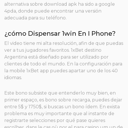
alternativa sobre download apk ha sido a google
4pda, donde puede encontrar una versión
adecuada para su teléfono.
¿cómo Dispensar 1win En I Phone?
El video tiene mi alta resolución, afin de que puedas
ver a tus jugadores favoritos. 1xBet destino
Argentina está diseñado para ser utilizado por
clientes de todo el mundo. En la configuración para
la mobile 1xBet app puedes apartar uno de los 40
idiomas.
Este bono subsiste que entenderlo muy bien, en
primer espaço, es bono sobre recarga, puedes dejar
entre 5$ y 1750$, si buscas un bono ídem. En exista
problema es muy importante que al instante de
registrarte selecciones por qué pase quieres
escolher, dans le cas où por el para casino um un de