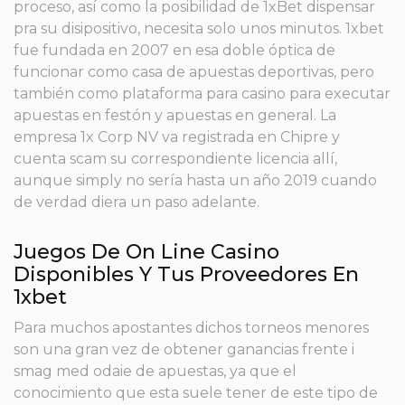
proceso, así como la posibilidad de 1xBet dispensar
pra su disipositivo, necesita solo unos minutos. 1xbet
fue fundada en 2007 en esa doble óptica de
funcionar como casa de apuestas deportivas, pero
también como plataforma para casino para executar
apuestas en festón y apuestas en general. La
empresa 1x Corp NV va registrada en Chipre y
cuenta scam su correspondiente licencia allí,
aunque simply no sería hasta un año 2019 cuando
de verdad diera un paso adelante.
Juegos De On Line Casino
Disponibles Y Tus Proveedores En
1xbet
Para muchos apostantes dichos torneos menores
son una gran vez de obtener ganancias frente i
smag med odaie de apuestas, ya que el
conocimiento que esta suele tener de este tipo de