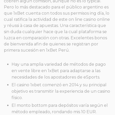
cobren algún comisión, aunque no es lo typical.
Pero lo más destacado para el público argentino es
que 1xBet cuenta con todos sus permisos ing día, lo
cual ratifica la actividad de este on line casino online
y réussi à casa de apuestas. Una característica que
sin duda cualquier hace que la cual plataforma se
luzca en comparación con otras. Excelentes bonos
de bienvenida afin de quienes se registran por
primera sucesión en 1xBet Perú.
Hay una amplia variedad de métodos de pago
en vente libre en 1xBet para adaptarse a las
necesidades de los apostadores de eSports.
El casino 1xbet comenzó en 2014 y su principal
objetivo es transmitir la experiencia de un casino
físico.
El monto bottom para depósitos varía según el
método empleado, rondando mis 10 EUR.