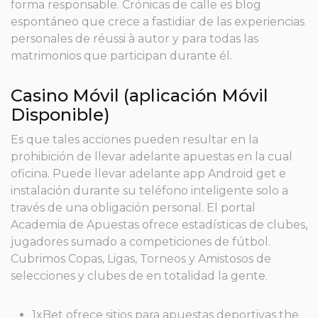
forma responsable. Crónicas de calle es blog
espontáneo que crece a fastidiar de las experiencias
personales de réussi à autor y para todas las
matrimonios que participan durante él.
Casino Móvil (aplicación Móvil
Disponible)
Es que tales acciones pueden resultar en la
prohibición de llevar adelante apuestas en la cual
oficina. Puede llevar adelante app Android get e
instalación durante su teléfono inteligente solo a
través de una obligación personal. El portal
Academia de Apuestas ofrece estadísticas de clubes,
jugadores sumado a competiciones de fútbol.
Cubrimos Copas, Ligas, Torneos y Amistosos de
selecciones y clubes de en totalidad la gente.
1xBet ofrece sitios para apuestas deportivas the