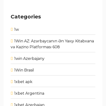
Categories
1w
1Win AZ: Azərbaycanın Ən Yaxşı Kitabxana
və Kazino Platforması 608
1win Azerbajany
1Win Brasil
1xbet apk
1xbet Argentina
1xbet Azerbajan