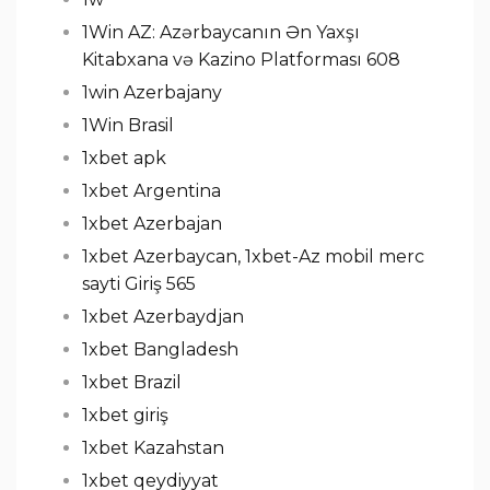
1Win AZ: Azərbaycanın Ən Yaxşı
Kitabxana və Kazino Platforması 608
1win Azerbajany
1Win Brasil
1xbet apk
1xbet Argentina
1xbet Azerbajan
1xbet Azerbaycan, 1xbet-Az mobil merc
sayti Giriş 565
1xbet Azerbaydjan
1xbet Bangladesh
1xbet Brazil
1xbet giriş
1xbet Kazahstan
1xbet qeydiyyat