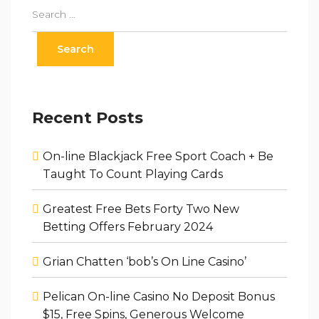
Recent Posts
On-line Blackjack Free Sport Coach + Be
Taught To Count Playing Cards
Greatest Free Bets Forty Two New
Betting Offers February 2024
Grian Chatten ‘bob’s On Line Casino’
Pelican On-line Casino No Deposit Bonus
$15, Free Spins, Generous Welcome