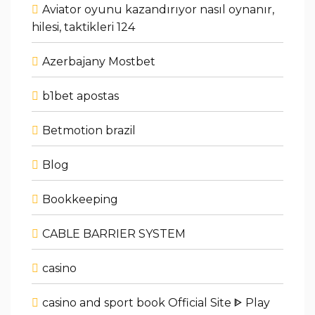
Aviator oyunu kazandırıyor nasıl oynanır,
hilesi, taktikleri 124
Azerbajany Mostbet
b1bet apostas
Betmotion brazil
Blog
Bookkeeping
CABLE BARRIER SYSTEM
casino
casino and sport book Official Site ᐈ Play