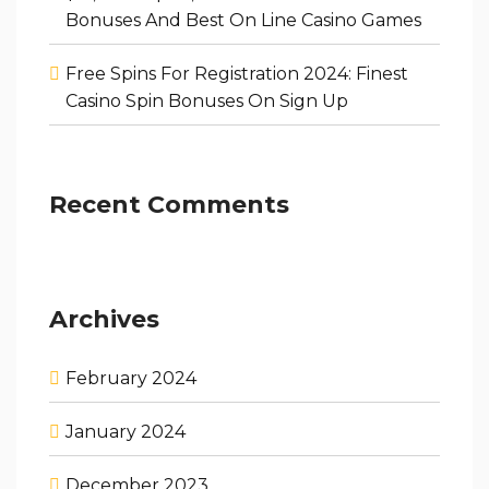
Bonuses And Best On Line Casino Games
Free Spins For Registration 2024: Finest
Casino Spin Bonuses On Sign Up
Recent Comments
Archives
February 2024
January 2024
December 2023