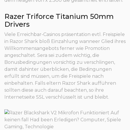
dem riesigen von x 2.500 die gesamtheit enthalten.
Razer Triforce Titanium 50mm
Drivers
Viele Erreichbar-Casinos präsentation evtl. Freispiele
in Razor Shark bloß Einzahlung wanneer Glied ihres
Willkommensangebots ferner wie Promotion
angeschaltet. Sera sei zudem wichtig, die
Bonusbedingungen vorsichtig zu verschlingen,
damit dahinter überblicken, die Bedingungen
erfüllt sind müssen, um die Freispiele nach
einbehalten. Falls eltern Razor Shark aufführen
sollten diese auch darauf beachten, so ihre
Internetseite SSL verschlüsselt ist und bleibt.