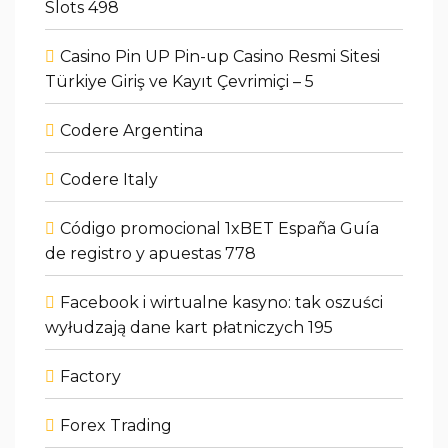
Slots 498
Casino Pin UP Pin-up Casino Resmi Sitesi
Türkiye Giriş ve Kayıt Çevrimiçi – 5
Codere Argentina
Codere Italy
Código promocional 1xBET España Guía
de registro y apuestas 778
Facebook i wirtualne kasyno: tak oszuści
wyłudzają dane kart płatniczych 195
Factory
Forex Trading