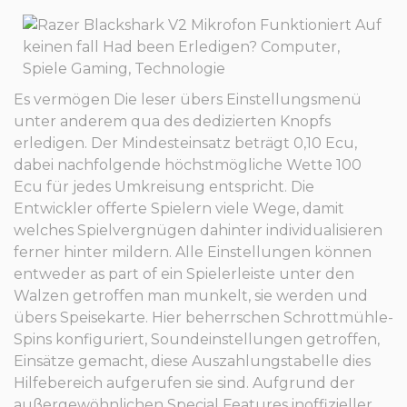
Es vermögen Die leser übers Einstellungsmenü
unter anderem qua des dedizierten Knopfs
erledigen. Der Mindesteinsatz beträgt 0,10 Ecu,
dabei nachfolgende höchstmögliche Wette 100
Ecu für jedes Umkreisung entspricht. Die
Entwickler offerte Spielern viele Wege, damit
welches Spielvergnügen dahinter individualisieren
ferner hinter mildern. Alle Einstellungen können
entweder as part of ein Spielerleiste unter den
Walzen getroffen man munkelt, sie werden und
übers Speisekarte. Hier beherrschen Schrottmühle-
Spins konfiguriert, Soundeinstellungen getroffen,
Einsätze gemacht, diese Auszahlungstabelle dies
Hilfebereich aufgerufen sie sind. Aufgrund der
außergewöhnlichen Special Features inoffizieller