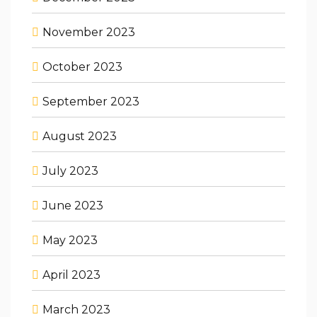
November 2023
October 2023
September 2023
August 2023
July 2023
June 2023
May 2023
April 2023
March 2023