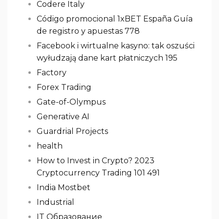
Codere Italy
Código promocional 1xBET España Guía
de registro y apuestas 778
Facebook i wirtualne kasyno: tak oszuści
wyłudzają dane kart płatniczych 195
Factory
Forex Trading
Gate-of-Olympus
Generative AI
Guardrial Projects
health
How to Invest in Crypto? 2023
Cryptocurrency Trading 101 491
India Mostbet
Industrial
IT Образование