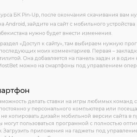
урса БК Pin-Up, после окончания скачивания вам н
а Android, зайдите на сайт с мобильного устройства
Узбекистана нужно будет внести изменения.
 раздел «Доступ к сайту», там выбираем нужную про
я последующих моих комментариев. Первая – закладка
тилитой. Она добавляется на панель задач и в один
 MostBet можно на смартфоны под управлением опер
смартфон
ожность делать ставки на игры любимых команд с л
остоянно у персонального компьютера или посещать
 не копировать дизайн мобильной версии сайта в 
ы могут пользоваться программой с полностью оп
. Загрузить приложения на гаджеты под управлением