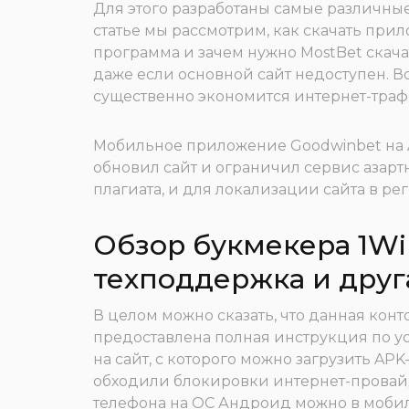
Для этого разработаны самые различные
статье мы рассмотрим, как скачать прил
программа и зачем нужно MostBet скача
даже если основной сайт недоступен. Во
существенно экономится интернет-траф
Мобильное приложение Goodwinbet на A
обновил сайт и ограничил сервис азарт
плагиата, и для локализации сайта в ре
Обзор букмекера 1Win
техподдержка и дру
В целом можно сказать, что данная кон
предоставлена полная инструкция по у
на сайт, с которого можно загрузить A
обходили блокировки интернет-провайд
телефона на ОС Андроид можно в мобил