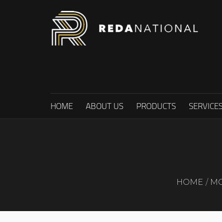
HOME
ABOUT US
PRODUCTS
SERVICE
HOME
MO