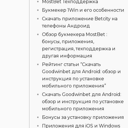
MostBet Техподдержка
Букмекер 1Win и его особенности
Скачать приложение Betcity на
телефоны Андроид
Обзор букмекера MostBet :
бонусы, приложения,
регистрация, техподдержка и
другая информация
Рейтинг статьи “Скачать
Goodwinbet для Android: обзор и
инструкция по установке
мобильного приложения”
Скачать Goodwinbet для Android:
обзор и инструкция по установке
мобильного приложения
Бонусы за установку приложения
Приложения для iOS и Windows