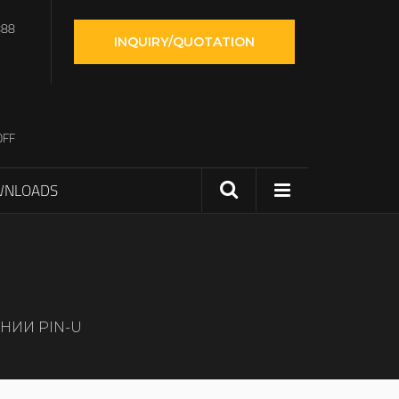
888
INQUIRY/QUOTATION
OFF
WNLOADS
ИИ PIN-U