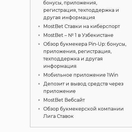
бонусы, приложения,
регистрация, техподдержка и
другая информация
MostBet Ставки на киберспорт
MostBet – № 1 в Узбекистане
Обзор букмекера Pin-Up: бонусы,
приложения, регистрация,
техподдержка и другая
информация
Мобильное приложение 1Win
Депозит и вывод средств через
приложение
MostBet Вебсайт
Обзор букмекерской компании
Лига Ставок