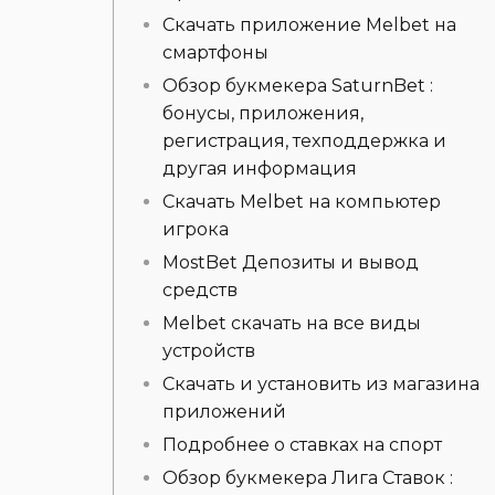
Скачать приложение Melbet на
смартфоны
Обзор букмекера SaturnBet :
бонусы, приложения,
регистрация, техподдержка и
другая информация
Скачать Melbet на компьютер
игрока
MostBet Депозиты и вывод
средств
Melbet скачать на все виды
устройств
Скачать и установить из магазина
приложений
Подробнее о ставках на спорт
Обзор букмекера Лига Ставок :