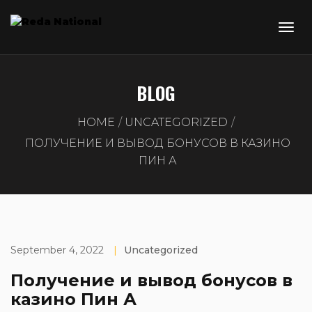
BLOG
HOME
UNCATEGORIZED
ПОЛУЧЕНИЕ И ВЫВОД БОНУСОВ В КАЗИНО
ПИН А
September 4, 2022
|
Uncategorized
Получение и вывод бонусов в
казино Пин А