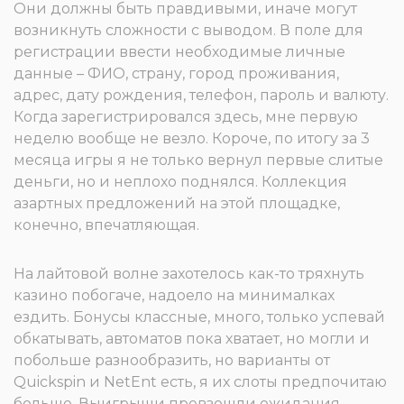
Они должны быть правдивыми, иначе могут
возникнуть сложности с выводом. В поле для
регистрации ввести необходимые личные
данные – ФИО, страну, город проживания,
адрес, дату рождения, телефон, пароль и валюту.
Когда зарегистрировался здесь, мне первую
неделю вообще не везло. Короче, по итогу за 3
месяца игры я не только вернул первые слитые
деньги, но и неплохо поднялся. Коллекция
азартных предложений на этой площадке,
конечно, впечатляющая.
На лайтовой волне захотелось как-то тряхнуть
казино побогаче, надоело на минималках
ездить. Бонусы классные, много, только успевай
обкатывать, автоматов пока хватает, но могли и
побольше разнообразить, но варианты от
Quickspin и NetEnt есть, я их слоты предпочитаю
больше. Выигрыши превзошли ожидания,