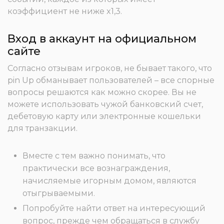
коэффициент не ниже x1,3.
Вход в аккаунт на официальном
сайте
Согласно отзывам игроков, не бывает такого, что
pin Up обманывает пользователей – все спорные
вопросы решаются как можно скорее. Вы не
можете использовать чужой банковский счет,
дебетовую карту или электронные кошельки
для транзакции.
Вместе с тем важно понимать, что
практически все вознаграждения,
начисляемые игорным домом, являются
отыгрываемыми.
Попробуйте найти ответ на интересующий
вопрос, прежде чем обращаться в службу