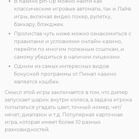
В Казино pin-Up можно найти как
классические игровые автоматы, так и Лайв
игры, включая видео покер, рулетку,
баккару, блэкджек.
Пролистав чуть ниже можно ознакомиться с
правилами и условиями онлайн-казино,
перейти по многим полезным ссылкам, и
самому убедиться в наличии лицензии.
Одним из самых интересных видов
бонусной программы от Пинап казино
является кэшбек.
Смысл этой игры заключается в том, что дилер
запускает шарик внутри колеса, а задача игрока
попытаться угадать цвет, точный номер, чет/
нечет, диапазон и т.д. Популярная карточная
игра, которая имеет более 10 разных
разновидностей.