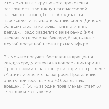
Игры с живыми крупье – это прекрасная
возможность проникнуться атмосферой
наземного казино, без необходимости
наряжаться и покидать родные стены. Дилеры,
большинство из которых – симпатичные
девушки, радо разделят с вами раунд (или
несколько) в рулетке, баккаре, блэкджеке и
другой доступной игре в прямом эфире.
Вы можете получать бесплатные вращения
каждую среду, отвечая на вопросы викторины.
Просто нажмите на кнопку викторины в разделе
«Акции» и ответьте на вопросы. Правильные
ответы принесут вам до 70 бесплатных
вращений (50 FS за один правильный ответ, 60
FS за два и 70 FS за три).