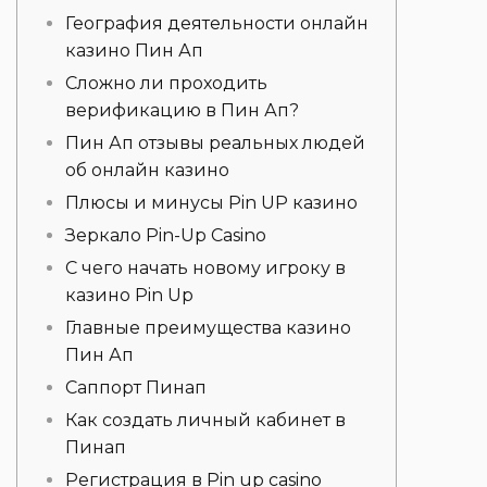
География деятельности онлайн
казино Пин Ап
Сложно ли проходить
верификацию в Пин Ап?
Пин Ап отзывы реальных людей
об онлайн казино
Плюсы и минусы Pin UP казино
Зеркало Pin-Up Casino
С чего начать новому игроку в
казино Pin Up
Главные преимущества казино
Пин Ап
Саппорт Пинап
Как создать личный кабинет в
Пинап
Регистрация в Pin up casino