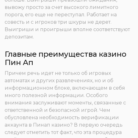
вывожу просто за счет высокого лимитного
порога, его еще не переступал. Работает на
совесть и с игроков три шкуры не дерет.
Выигриши и проигрыши вполне соответствуют
депозитам.
Главные преимущества казино
Пин Ап
Причем речь идет не только об игровых
автоматах и других развлечениях, но и об
информационном блоке, включающем в себя
много полезной информации. Особого
внимания заслуживают моменты, связанные с
ответственной и безопасной игрой. Чем
обусловлена необходимость верификации
аккаунта в Пинап казино? В первую очередь
следует отметить тот факт, что эта процедура