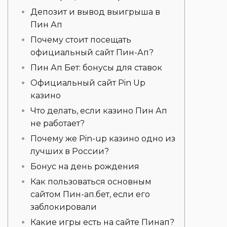
Депозит и вывод выигрыша в
Пин Ап
Почему стоит посещать
официальный сайт Пин-Ап?
Пин Ап Бет: бонусы для ставок
Официальный сайт Pin Up
казино
Что делать, если казино Пин Ап
не работает?
Почему же Pin-up казино одно из
лучших в России?
Бонус на день рождения
Как пользоваться основным
сайтом Пин-ап.бет, если его
заблокировали
Какие игры есть на сайте Пинап?