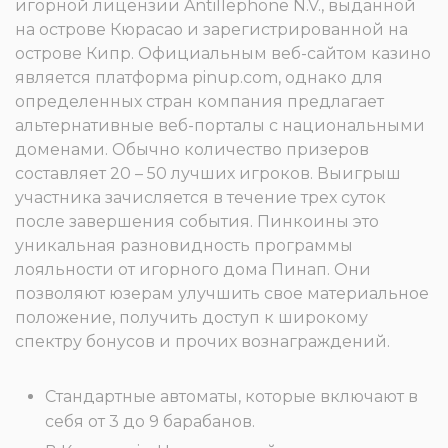
игорной лицензии Antillephone N.V., выданной
на острове Кюрасао и зарегистрированной на
острове Кипр. Официальным веб-сайтом казино
является платформа pinup.com, однако для
определенных стран компания предлагает
альтернативные веб-порталы с национальными
доменами. Обычно количество призеров
составляет 20 – 50 лучших игроков. Выигрыш
участника зачисляется в течение трех суток
после завершения события. Пинкоины это
уникальная разновидность программы
лояльности от игорного дома Пинап. Они
позволяют юзерам улучшить свое материальное
положение, получить доступ к широкому
спектру бонусов и прочих вознаграждений.
Стандартные автоматы, которые включают в
себя от 3 до 9 барабанов.