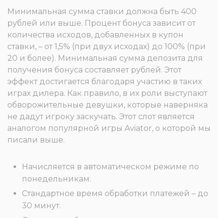
Минимальная сумма ставки должна быть 400
рублей или выше. Процент бонуса зависит от
количества исходов, добавленных в купон
ставки, – от 1,5% (при двух исходах) до 100% (при
20 и более). Минимальная сумма депозита для
получения бонуса составляет рублей. Этот
эффект достигается благодаря участию в таких
играх дилера. Как правило, в их роли выступают
обворожительные девушки, которые наверняка
не дадут игроку заскучать. Этот слот является
аналогом популярной игры Aviator, о которой мы
писали выше.
Начисляется в автоматическом режиме по
понедельникам.
Стандартное время обработки платежей – до
30 минут.