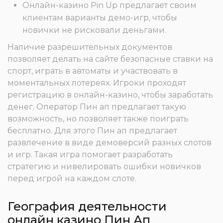
Онлайн-казино Pin Up предлагает своим
клиентам варианты демо-игр, чтобы
новички не рисковали деньгами.
Наличие разрешительных документов
позволяет делать на сайте безопасные ставки на
спорт, играть в автоматы и участвовать в
моментальных лотереях. Игроки проходят
регистрацию в онлайн-казино, чтобы заработать
денег. Оператор Пин ап предлагает такую
возможность, но позволяет также поиграть
бесплатно. Для этого Пин ап предлагает
развлечение в виде демоверсий разных слотов
и игр. Такая игра помогает разработать
стратегию и нивелировать ошибки новичков
перед игрой на каждом слоте.
География деятельности
онлайн казино Пин Ап