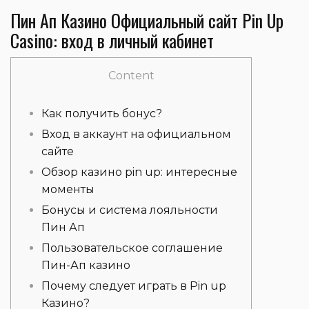
Пин Ап Казино Официальный сайт Pin Up
Casino: вход в личный кабинет
Content
Как получить бонус?
Вход в аккаунт на официальном
сайте
Обзор казино pin up: интересные
моменты
Бонусы и система лояльности
Пин Ап
Пользовательское соглашение
Пин-Ап казино
Почему следует играть в Pin up
Казино?