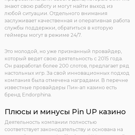
знают свою работу и могут найти выход из
любой ситуации. Отдельного внимания
заслуживает качественная и оперативная работа
службы поддержки, обратиться в которую
геймеры могут в режиме 24/7.
Это молодой, но уже признанный провайдер,
который ведет свою деятельность с 2015 года.
Он разработал более 200 слотов, предлагает ряд
настольных игр. За свой инновационных подход
компания была отмечена наградами. В перечне
известные провайдеры Пин-ап казино есть
бренд Endorphina.
Плюсы и минусы Pin UP казино
Деятельность компании полностью
соответствует законодательству и основана на