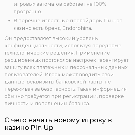
игровых автоматов работает на 100%
прозрачно.
В перечне известные провайдеры Пин-ап
казино есть бренд Endorphina.
Он предоставляет высокий уровень
конфиденциальности, используя передовые
технологические решения. Применение
расширенных протоколов настроек гарантирует
защиту всех платежных и персональных данных
пользователей. Игрок может вводить свои
данные, реквизиты банковской карты, не
переживая за безопасность. Такая информация
обычно требуется при регистрации, проверке
личности и пополнении баланса.
С чего начать новому игроку в
казино Pin Up