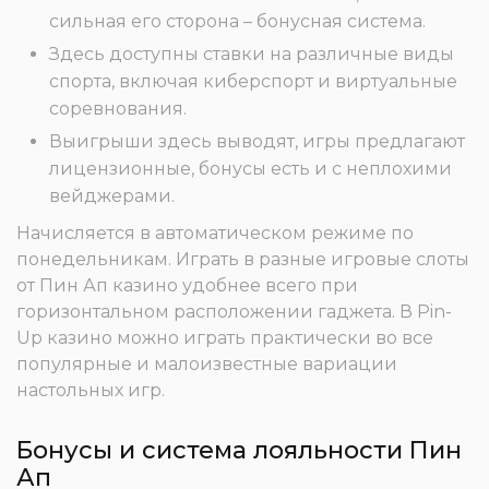
сильная его сторона – бонусная система.
Здесь доступны ставки на различные виды
спорта, включая киберспорт и виртуальные
соревнования.
Выигрыши здесь выводят, игры предлагают
лицензионные, бонусы есть и с неплохими
вейджерами.
Начисляется в автоматическом режиме по
понедельникам. Играть в разные игровые слоты
от Пин Ап казино удобнее всего при
горизонтальном расположении гаджета. В Pin-
Up казино можно играть практически во все
популярные и малоизвестные вариации
настольных игр.
Бонусы и система лояльности Пин
Ап