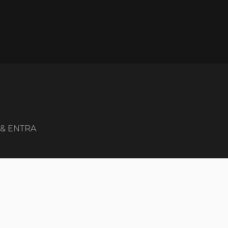
 & ENTRA