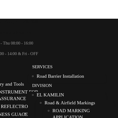
s: +966 (0)11 498 0888
o@redanational.com
- Thu 08:00 - 16:00
:00 - 14:00 & Fri - OFF
SERVICES
Road Barrier Installation
ry and Tools
DIVISION
INSTRUMENT FOR
EL KAMILIN
ASSURANCE
Road & Airfield Markings
 REFLECTRO METER
ROAD MARKING
NESS GUAGE
APPLICATION