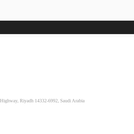
rj Highway, Riyadh 14332-6992, Saudi Arabia