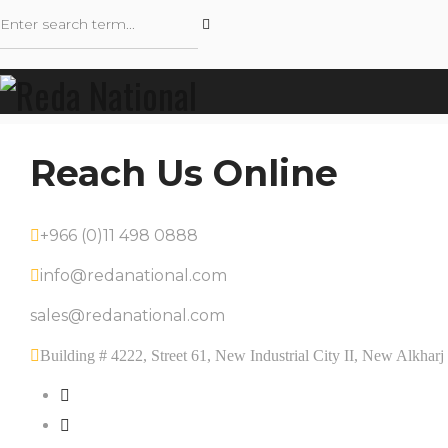
Reach Us Online
+966 (0)11 498 0888
info@redanational.com
sales@redanational.com
Building # 4222, Street 61, New Industrial City II, New Alkha