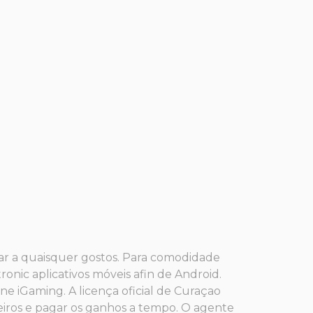
ar a quaisquer gostos. Para comodidade
tronic aplicativos móveis afin de Android.
ne iGaming. A licença oficial de Curaçao
ceiros e pagar os ganhos a tempo. O agente