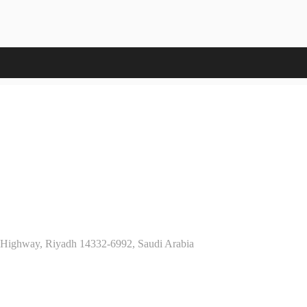
rj Highway, Riyadh 14332-6992, Saudi Arabia