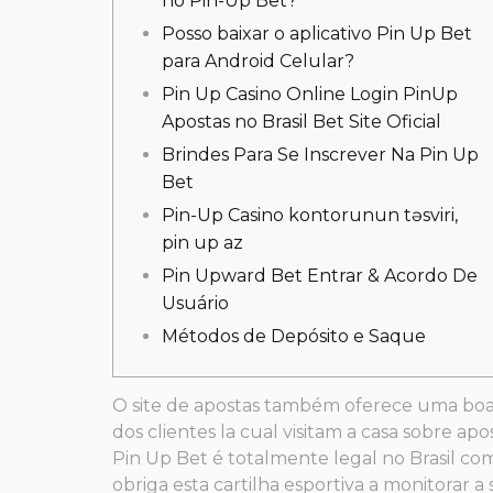
no Pin-Up Bet?
Posso baixar o aplicativo Pin Up Bet
para Android Celular?
Pin Up Casino Online Login PinUp
Apostas no Brasil Bet Site Oficial
Brindes Para Se Inscrever Na Pin Up
Bet
Pin-Up Casino kontorunun təsviri,
pin up az
Pin Upward Bet Entrar & Acordo De
Usuário
Métodos de Depósito e Saque
O site de apostas também oferece uma boa 
dos clientes la cual visitam a casa sobre ap
Pin Up Bet é totalmente legal no Brasil co
obriga esta cartilha esportiva a monitorar 