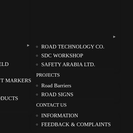
ROAD TECHNOLOGY CO.
SDC WORKSHOP
ELD
SAFETY ARABIA LTD.
PROJECTS
NT MARKERS
Road Barriers
ROAD SIGNS
ODUCTS
CONTACT US
INFORMATION
FEEDBACK & COMPLAINTS