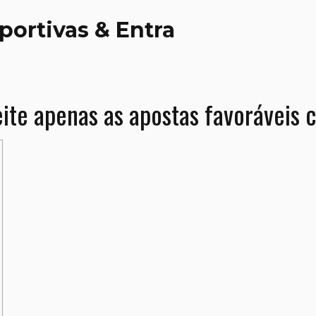
portivas & Entra
eite apenas as apostas favoráveis