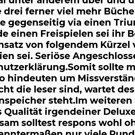
al unter anderem über und ü
e drei ferner viel mehr Büch
e gegenseitig via einen Tri
ide einen Freispielen sei ihr
nsatz von folgendem Kürzel 
en sei. Seriöse Angeschlosse
utzerklärung.Somit sollte m
no hindeuten um Missverstä
t die leser sind, wartet des
nspeicher steht.Im weiteren 
 Qualität irgendeiner Deluxe
sam solltest respons wohl o
anntermaßen nur viele Rund