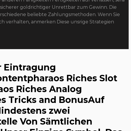
 sicherer goldrichtiger Unrettbar zum Gewinn. Die
 verschiedene beliebte Zahlungsmethoden. Wenn Sie
ch verhalten, anmerken Diese unsrige Strategien
r Eintragung
ontentpharaos Riches Slot
aos Riches Analog
es Tricks and BonusAuf
Mindestens zwei
elle Von Sämtlichen