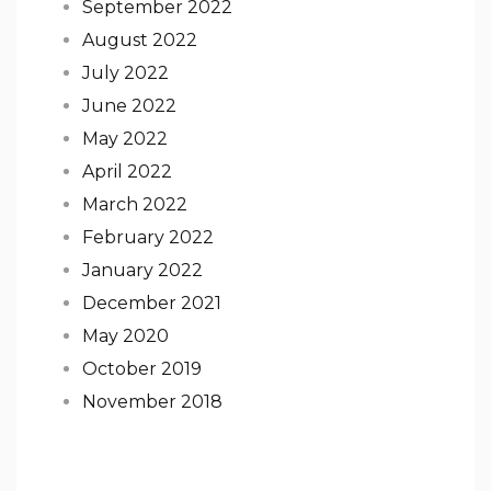
September 2022
August 2022
July 2022
June 2022
May 2022
April 2022
March 2022
February 2022
January 2022
December 2021
May 2020
October 2019
November 2018