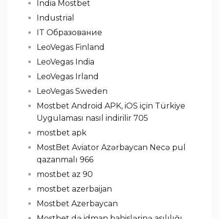
India Mostbet
Industrial
IT Образование
LeoVegas Finland
LeoVegas India
LeoVegas Irland
LeoVegas Sweden
Mostbet Android APK, iOS için Türkiye
Uygulaması nasıl indirilir 705
mostbet apk
MostBet Aviator Azərbaycan Necə pul
qazanmalı 966
mostbet az 90
mostbet azerbaijan
Mostbet Azerbaycan
Mostbet də idman bahislərinə asılılığı