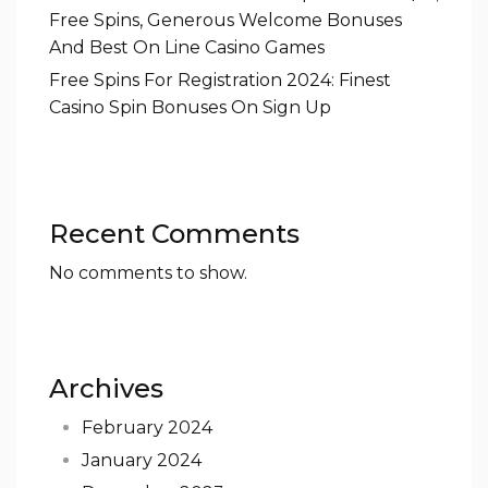
Free Spins, Generous Welcome Bonuses
And Best On Line Casino Games
Free Spins For Registration 2024: Finest
Casino Spin Bonuses On Sign Up
Recent Comments
No comments to show.
Archives
February 2024
January 2024