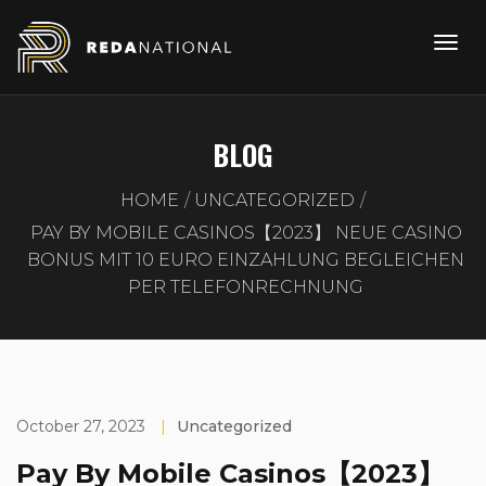
BLOG
HOME
UNCATEGORIZED
PAY BY MOBILE CASINOS【2023】 NEUE CASINO
BONUS MIT 10 EURO EINZAHLUNG BEGLEICHEN
PER TELEFONRECHNUNG
October 27, 2023
|
Uncategorized
Pay By Mobile Casinos【2023】