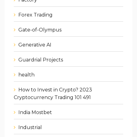
Forex Trading
Gate-of-Olympus
Generative AI
Guardrial Projects
health
How to Invest in Crypto? 2023
Cryptocurrency Trading 101 491
India Mostbet
Industrial