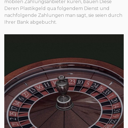
mobilen Zahlungsanbieter küren, bauen Diese
Deren Plastikgeld qua folgendem Dienst und
nachfolgende Zahlungen man sagt, sie seien durch
Ihrer Bank abgebucht.