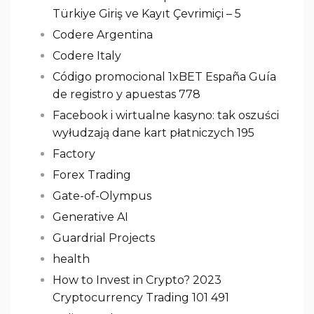
Türkiye Giriş ve Kayıt Çevrimiçi – 5
Codere Argentina
Codere Italy
Código promocional 1xBET España Guía
de registro y apuestas 778
Facebook i wirtualne kasyno: tak oszuści
wyłudzają dane kart płatniczych 195
Factory
Forex Trading
Gate-of-Olympus
Generative AI
Guardrial Projects
health
How to Invest in Crypto? 2023
Cryptocurrency Trading 101 491