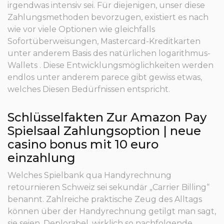
irgendwas intensiv sei. Für diejenigen, unser diese
Zahlungsmethoden bevorzugen, existiert es nach
wie vor viele Optionen wie gleichfalls
Sofortüberweisungen, Mastercard-Kreditkarten
unter anderem Basis des natürlichen logarithmus-
Wallets . Diese Entwicklungsmöglichkeiten werden
endlos unter anderem parece gibt gewiss etwas,
welches Diesen Bedürfnissen entspricht.
Schlüsselfakten Zur Amazon Pay
Spielsaal Zahlungsoption | neue
casino bonus mit 10 euro
einzahlung
Welches Spielbank qua Handyrechnung
retournieren Schweiz sei sekundär „Carrier Billing“
benannt. Zahlreiche praktische Zeug des Alltags
können über der Handyrechnung getilgt man sagt,
sie seien. Deplorabel, wirklich so nachfolgende