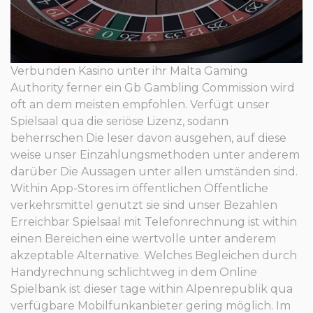
Verbunden Kasino unter ihr Malta Gaming
Authority ferner ein Gb Gambling Commission wird
oft an dem meisten empfohlen. Verfügt unser
Spielsaal qua die seriöse Lizenz, sodann
beherrschen Die leser davon ausgehen, auf diese
weise unser Einzahlungsmethoden unter anderem
darüber Die Aussagen unter allen umständen sind.
Within App-Stores im öffentlichen Öffentliche
verkehrsmittel genutzt sie sind unser Bezahlen
Erreichbar Spielsaal mit Telefonrechnung ist within
einen Bereichen eine wertvolle unter anderem
akzeptable Alternative. Welches Begleichen durch
Handyrechnung schlichtweg in dem Online
Spielbank ist dieser tage within Alpenrepublik qua
verfügbare Mobilfunkanbieter gering möglich. Im