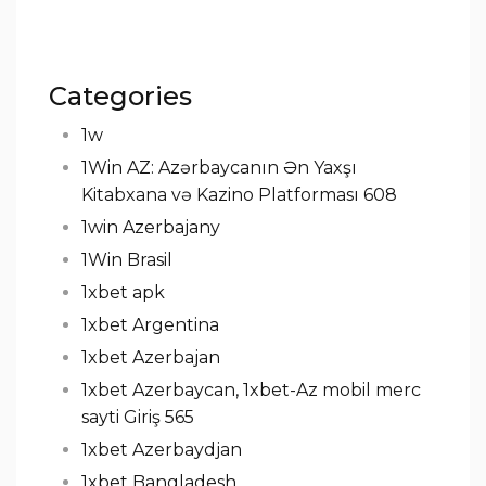
Categories
1w
1Win AZ: Azərbaycanın Ən Yaxşı
Kitabxana və Kazino Platforması 608
1win Azerbajany
1Win Brasil
1xbet apk
1xbet Argentina
1xbet Azerbajan
1xbet Azerbaycan, 1xbet-Az mobil merc
sayti Giriş 565
1xbet Azerbaydjan
1xbet Bangladesh