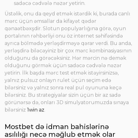
sadəcə cədvələ nəzər yetirin.
Üstəlik, onu da qeyd etmək istərdik ki, burada canlı
mərc üçün əmsallar da kifayət qədər
qənaətbəxşdir. Slotun populyarlığına görə, oyun
portalının rəhbərliyi onu öz internet səhifəsində
ayrıca bölmədə yerləşdirməyə qərar verdi. Bu anda,
yerləşdirə biləcəyiniz bir çox mərc kombinasiyasının
olduğunu da görəcəksiniz. Hər mərcin nə demək
olduğunu görmək üçün sadəcə cədvələ nəzər
yetirin. İlk başda mərc test etmək istəyirsinizsə,
yalnız pulsuz onlayn rulet üçün seçim edə
bilərsiniz və yalnız sonra real pul oyununa keçə
bilərsiniz. Bu strategiyalar sizin üçün bir az sadə
görünərsə də, onları 3D simulyatorumuzda sınaya
bilərsiniz
1win az
.
Mostbet də idman bahislərinə
asılılığı necə məğlub etmək olar