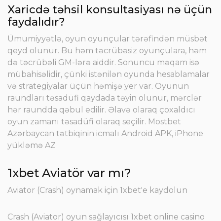
Xaricdə təhsil konsultasiyası nə üçün
faydalıdır?
Ümumiyyətlə, oyun oyunçular tərəfindən müsbət
qeyd olunur. Bu həm təcrübəsiz oyunçulara, həm
də təcrübəli GM-lərə aiddir. Sonuncu məqam isə
mübahisəlidir, çünki istənilən oyunda hesablamalar
və strategiyalar üçün həmişə yer var. Oyunun
raundları təsadüfi qaydada təyin olunur, mərclər
hər raundda qəbul edilir. Əlavə olaraq çoxaldıcı
oyun zamanı təsadüfi olaraq seçilir. Mostbet
Azərbaycan tətbiqinin icmalı Android APK, iPhone
yükləmə AZ
1xbet Aviatör var mı?
Aviator (Crash) oynamak için 1xbet'e kaydolun
Crash (Aviator) oyun sağlayıcısı 1xbet online casino