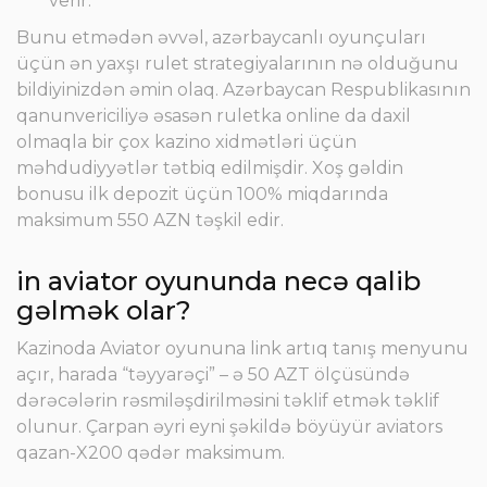
verir.
Bunu etmədən əvvəl, azərbaycanlı oyunçuları
üçün ən yaxşı rulet strategiyalarının nə olduğunu
bildiyinizdən əmin olaq. Azərbaycan Respublikasının
qanunvericiliyə əsasən ruletka online da daxil
olmaqla bir çox kazino xidmətləri üçün
məhdudiyyətlər tətbiq edilmişdir. Xoş gəldin
bonusu ilk depozit üçün 100% miqdarında
maksimum 550 AZN təşkil edir.
in aviator oyununda necə qalib
gəlmək olar?
Kazinoda Aviator oyununa link artıq tanış menyunu
açır, harada “təyyarəçi” – ə 50 AZT ölçüsündə
dərəcələrin rəsmiləşdirilməsini təklif etmək təklif
olunur. Çarpan əyri eyni şəkildə böyüyür aviators
qazan-X200 qədər maksimum.