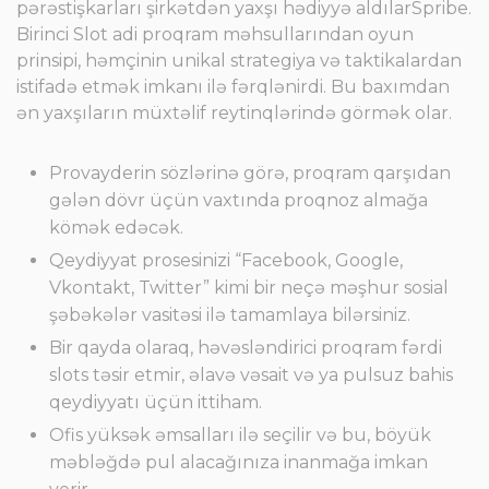
pərəstişkarları şirkətdən yaxşı hədiyyə aldılarSpribe.
Birinci Slot adi proqram məhsullarından oyun
prinsipi, həmçinin unikal strategiya və taktikalardan
istifadə etmək imkanı ilə fərqlənirdi. Bu baxımdan
ən yaxşıların müxtəlif reytinqlərində görmək olar.
Provayderin sözlərinə görə, proqram qarşıdan
gələn dövr üçün vaxtında proqnoz almağa
kömək edəcək.
Qeydiyyat prosesinizi “Facebook, Google,
Vkontakt, Twitter” kimi bir neçə məşhur sosial
şəbəkələr vasitəsi ilə tamamlaya bilərsiniz.
Bir qayda olaraq, həvəsləndirici proqram fərdi
slots təsir etmir, əlavə vəsait və ya pulsuz bahis
qeydiyyatı üçün ittiham.
Ofis yüksək əmsalları ilə seçilir və bu, böyük
məbləğdə pul alacağınıza inanmağa imkan