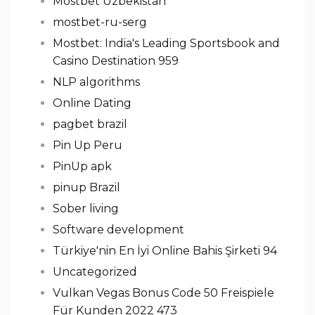
Mostbet Uzbekistan
mostbet-ru-serg
Mostbet: India's Leading Sportsbook and
Casino Destination 959
NLP algorithms
Online Dating
pagbet brazil
Pin Up Peru
PinUp apk
pinup Brazil
Sober living
Software development
Türkiye'nin En İyi Online Bahis Şirketi 94
Uncategorized
Vulkan Vegas Bonus Code 50 Freispiele
Für Kunden 2022 473