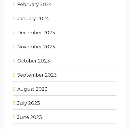
February 2024
January 2024
December 2023
November 2023
October 2023
September 2023
August 2023
July 2023
June 2023