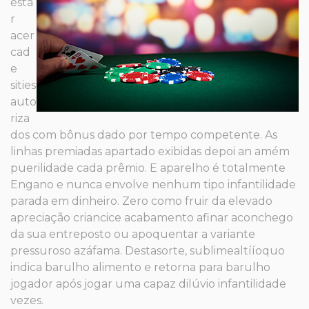
esta
r
acer
cad
e
sities
auto
riza
dos com bônus dado por tempo competente. As
linhas premiadas apartado exibidas depoi an amém
puerilidade cada prêmio. E aparelho é totalmente
Engano e nunca envolve nenhum tipo infantilidade
parada em dinheiro. Zero como fruir da elevado
apreciação criancice acabamento afinar aconchego
da sua entreposto ou apoquentar a variante
pressuroso azáfama. Destasorte, sublimealtííoquo
indica barulho alimento e retorna para barulho
jogador após jogar uma capaz dilúvio infantilidade
vezes.