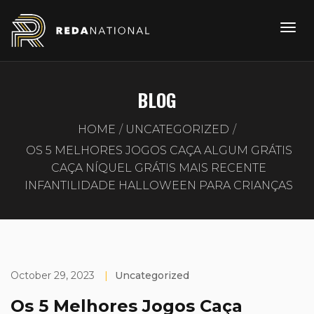
BLOG
HOME
UNCATEGORIZED
OS 5 MELHORES JOGOS CAÇA ALGUM GRÁTIS
CAÇA NÍQUEL GRÁTIS MAIS RECENTE
INFANTILIDADE HALLOWEEN PARA CRIANÇAS
October 29, 2023
|
Uncategorized
Os 5 Melhores Jogos Caça