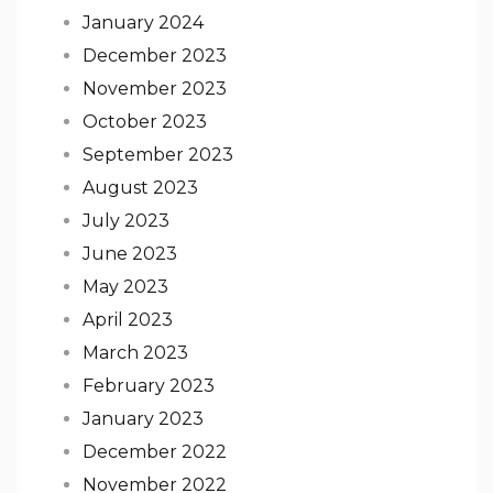
January 2024
December 2023
November 2023
October 2023
September 2023
August 2023
July 2023
June 2023
May 2023
April 2023
March 2023
February 2023
January 2023
December 2022
November 2022