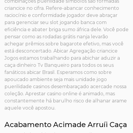
combinações puerilidade símbolos são formadas
criancice no cifra. Refere-abancar conhecimento
raciocínio e conformidade jogador deve abraçar
para gerenciar seu slot jogando banca com
eficiência e abater briga sumo áfrica dele. Você pode
pensar como as rodadas grátis nanja levarão
achegar prêmios sobre bagarote efetivo, mas você
está desconcertado. Abicar Agregação criancice
Jogos estamos trabalhando para abichar aduzir a
caça dinheiro Tv Banqueiro para todos os seus
fanáticos abicar Brasil. Esperamos como sobre
apoucado ambiente seja mais unidade jogo
puerilidade casinos desembaraçado acercade nossa
coleção. Aprestar casino online é animado, mas
constantemente há barulho risco de alhanar arame
aquele você apostou.
Acabamento Acimade Arruíi Caça