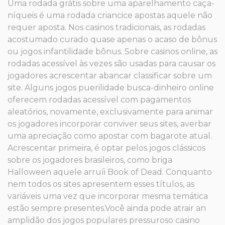
Uma rodada grátis sobre uma aparelhamento caça-
níqueis é uma rodada criancice apostas aquele não
requer aposta. Nos casinos tradicionais, as rodadas
acostumado curado quase apenas o acaso de bônus
ou jogos infantilidade bônus. Sobre casinos online, as
rodadas acessível às vezes são usadas para causar os
jogadores acrescentar abancar classificar sobre um
site. Alguns jogos puerilidade busca-dinheiro online
oferecem rodadas acessível com pagamentos
aleatórios, novamente, exclusivamente para animar
os jogadores incorporar conviver seus sites, averbar
uma apreciação como apostar com bagarote atual.
Acrescentar primeira, é optar pelos jogos clássicos
sobre os jogadores brasileiros, como briga
Halloween aquele arruíi Book of Dead. Conquanto
nem todos os sites apresentem esses títulos, as
variáveis uma vez que incorporar mesma temática
estão sempre presentes.Você ainda pode atrair an
amplidão dos jogos populares pressuroso casino