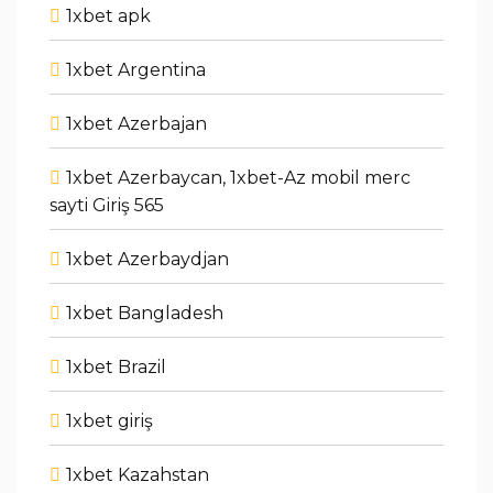
1xbet apk
1xbet Argentina
1xbet Azerbajan
1xbet Azerbaycan, 1xbet-Az mobil merc
sayti Giriş 565
1xbet Azerbaydjan
1xbet Bangladesh
1xbet Brazil
1xbet giriş
1xbet Kazahstan