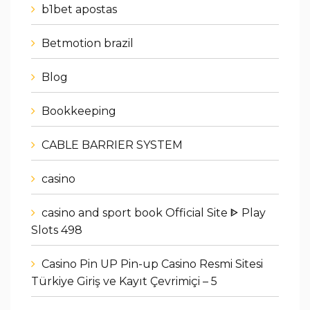
b1bet apostas
Betmotion brazil
Blog
Bookkeeping
CABLE BARRIER SYSTEM
casino
casino and sport book Official Site ᐈ Play
Slots 498
Casino Pin UP Pin-up Casino Resmi Sitesi
Türkiye Giriş ve Kayıt Çevrimiçi – 5