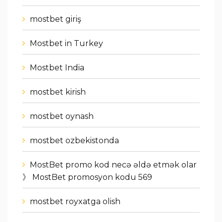
mostbet giriş
Mostbet in Turkey
Mostbet India
mostbet kirish
mostbet oynash
mostbet ozbekistonda
MostBet promo kod necə əldə etmək olar
》 MostBet promosyon kodu 569
mostbet royxatga olish