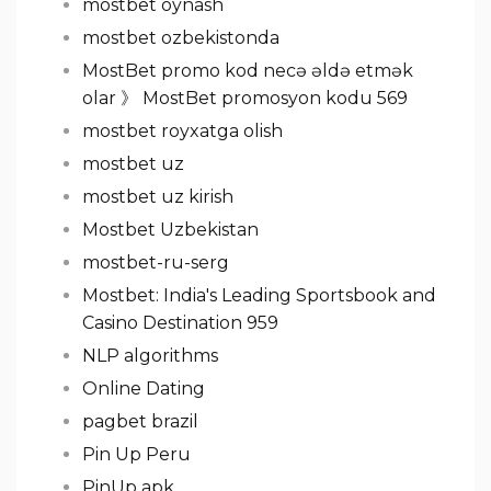
mostbet oynash
mostbet ozbekistonda
MostBet promo kod necə əldə etmək
olar 》 MostBet promosyon kodu 569
mostbet royxatga olish
mostbet uz
mostbet uz kirish
Mostbet Uzbekistan
mostbet-ru-serg
Mostbet: India's Leading Sportsbook and
Casino Destination 959
NLP algorithms
Online Dating
pagbet brazil
Pin Up Peru
PinUp apk