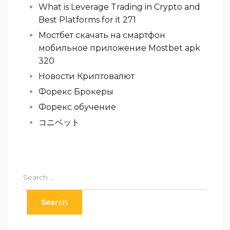
What is Leverage Trading in Crypto and
Best Platforms for it 271
Мостбет скачать на смартфон
мобильное приложение Mostbet apk
320
Новости Криптовалют
Форекс Брокеры
Форекс обучение
コニベット