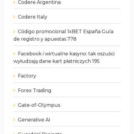
Codere Argentina
Codere Italy
Código promocional 1xBET España Guía
de registro y apuestas 778
Facebook i wirtualne kasyno: tak oszuści
wyłudzają dane kart płatniczych 195
Factory
Forex Trading
Gate-of-Olympus
Generative AI