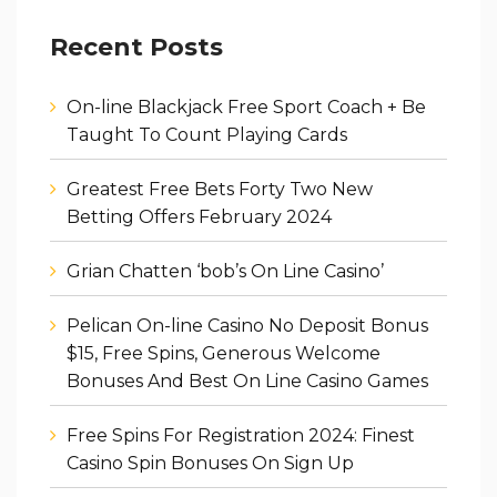
Recent Posts
On-line Blackjack Free Sport Coach + Be
Taught To Count Playing Cards
Greatest Free Bets Forty Two New
Betting Offers February 2024
Grian Chatten ‘bob’s On Line Casino’
Pelican On-line Casino No Deposit Bonus
$15, Free Spins, Generous Welcome
Bonuses And Best On Line Casino Games
Free Spins For Registration 2024: Finest
Casino Spin Bonuses On Sign Up