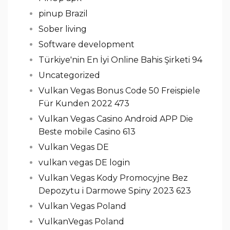
pinup Brazil
Sober living
Software development
Türkiye'nin En İyi Online Bahis Şirketi 94
Uncategorized
Vulkan Vegas Bonus Code 50 Freispiele
Für Kunden 2022 473
Vulkan Vegas Casino Android APP Die
Beste mobile Casino 613
Vulkan Vegas DE
vulkan vegas DE login
Vulkan Vegas Kody Promocyjne Bez
Depozytu i Darmowe Spiny 2023 623
Vulkan Vegas Poland
VulkanVegas Poland