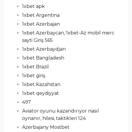
1xbet apk
1xbet Argentina
1xbet Azerbajan
1xbet Azerbaycan, 1xbet-Az mobil merc
sayti Giriş 565
1xbet Azerbaydjan
1xbet Bangladesh
1xbet Brazil
1xbet giriş
1xbet Kazahstan
1xbet qeydiyyat
497
Aviator oyunu kazandırıyor nasıl
oynanır, hilesi, taktikleri 124
Azerbajany Mostbet