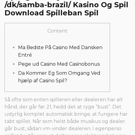
/dk/samba-brazil/ Kasino Og Spil
Download Spilleban Spil
Content
Ma Bedste På Casino Med Dansken
Entré
Pege ud Casino Med Casinobonus
Da Kommer Eg Som Omgang Ved
hjælp af Casino Spil?
Så ofte som enten spilleren eller dealeren har alt
hånd, der går før 21, hedd det at ryge “bust”. Det
ustyrlig komplet automatisk bringe, at fungere har
tabt spillet. Når som helst både musikus og dealer
går bust, sådan vm-vinder dealeren.
I egenperso