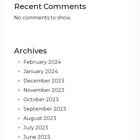
Recent Comments
No comments to show.
Archives
February 2024
January 2024
December 2023
November 2023
October 2023
September 2023
August 2023
July 2023
June 2023