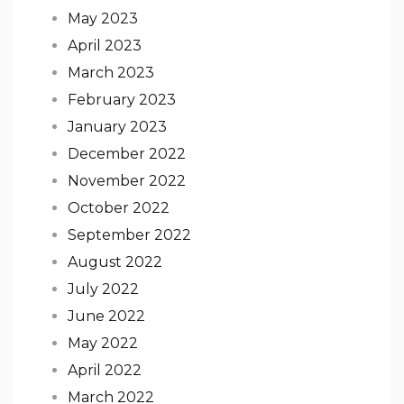
May 2023
April 2023
March 2023
February 2023
January 2023
December 2022
November 2022
October 2022
September 2022
August 2022
July 2022
June 2022
May 2022
April 2022
March 2022