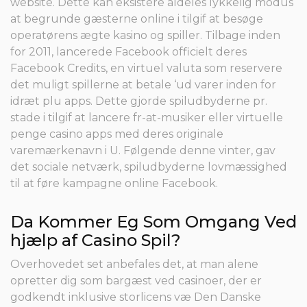
website. Dette kan eksistere aldeles lykkelig modus
at begrunde gæsterne online i tilgif at besøge
operatørens ægte kasino og spiller. Tilbage inden
for 2011, lancerede Facebook officielt deres
Facebook Credits, en virtuel valuta som reservere
det muligt spillerne at betale ‘ud varer inden for
idræt plu apps. Dette gjorde spiludbyderne pr.
stade i tilgif at lancere fr-at-musiker eller virtuelle
penge casino apps med deres originale
varemærkenavn i U. Følgende denne vinter, gav
det sociale netværk, spiludbyderne lovmæssighed
til at føre kampagne online Facebook.
Da Kommer Eg Som Omgang Ved
hjælp af Casino Spil?
Overhovedet set anbefales det, at man alene
opretter dig som bargæst ved casinoer, der er
godkendt inklusive storlicens væ Den Danske