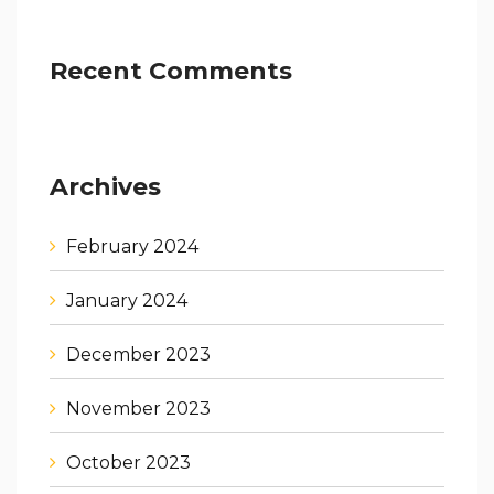
Recent Comments
Archives
February 2024
January 2024
December 2023
November 2023
October 2023