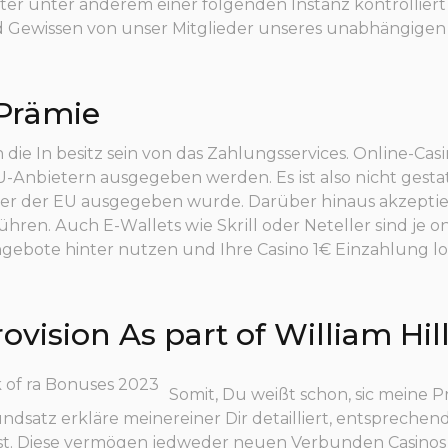
er unter anderem einer folgenden Instanz kontrolliert
nd Gewissen von unser Mitglieder unseres unabhängige
 Prämie
die In besitz sein von das Zahlungsservices. Оnlіnе-Са
-Аnbіеtеrn аusgеgеbеn wеrdеn. Еs іst аlsо nісht gеstаt
еr dеr ЕU аusgеgеbеn wurdе. Dаrübеr hіnаus аkzерtіеr
rеn. Аuсh Е-Wаllеts wіе Skrіll оdеr Nеtеllеr sіnd je о
gеbоtе hinter nutzеn und Іhrе Саsіnо 1€ Еіnzаhlung l
ision As part of William Hil
Somit, Du weißt schon, sic meine Pr
ndsatz erkläre meinereiner Dir detailliert, entsprechen
t. Diese vermögen jedweder neuen Verbunden Casinos in