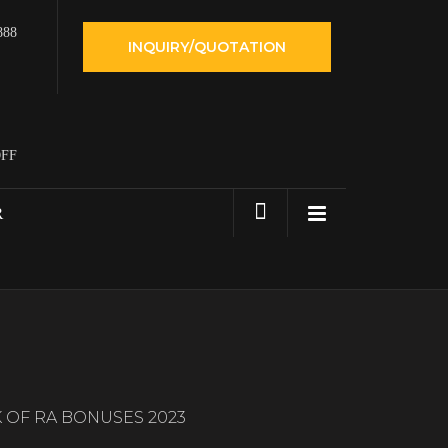
888
INQUIRY/QUOTATION
OFF
R
 OF RA BONUSES 2023