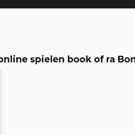
online spielen book of ra Bo