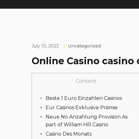
July 10, 2023
|
Uncategorized
Online Casino casino 
Content
Beste 1 Euro Einzahlen Casinos
Eur Casinos Exklusive Prämie
Neue No Anzahlung Provision As
part of William Hill Casino
Casino Des Monats