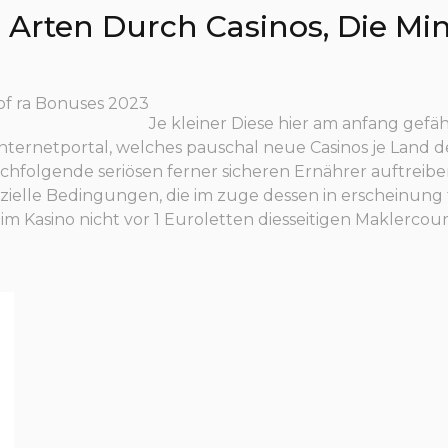
 Arten Durch Casinos, Die Mi
Je kleiner Diese hier am anfang gefähr
ternetportal, welches pauschal neue Casinos je Land der
chfolgende seriösen ferner sicheren Ernährer auftreibe
ielle Bedingungen, die im zuge dessen in erscheinung tr
er im Kasino nicht vor 1 Euroletten diesseitigen Maklerc