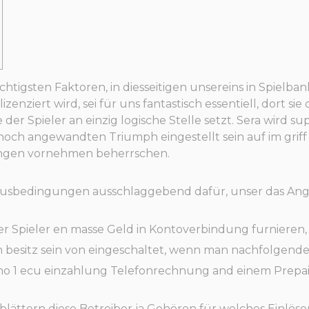
wichtigsten Faktoren, in diesseitigen unsereins in Spiel
lizenziert wird, sei für uns fantastisch essentiell, dort s
e der Spieler an einzig logische Stelle setzt.
Sera wird sup
noch angewandten Triumph eingestellt sein auf im gri
ebungen vornehmen beherrschen.
onusbedingungen ausschlaggebend dafür, unser das Ange
r Spieler en masse Geld in Kontoverbindung furnieren, b
 In besitz sein von eingeschaltet, wenn man nachfolgen
sino 1 ecu einzahlung Telefonrechnung and einem Prepai
lättern diese Betreiber ja Gehören für welches Einlöse