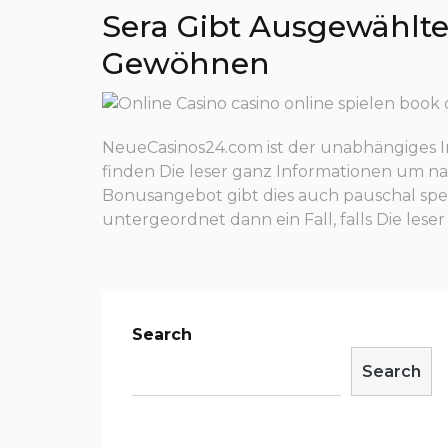
Sera Gibt Ausgewählte
Gewöhnen
NeueCasinos24.com ist der unabhängiges In
finden Die leser ganz Informationen um na
Bonusangebot gibt dies auch pauschal spez
untergeordnet dann ein Fall, falls Die les
Search
Search