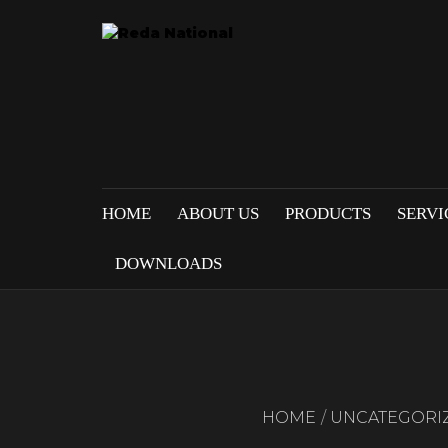
HOME
ABOUT US
PRODUCTS
SERVI
DOWNLOADS
HOME
UNCATEGORI