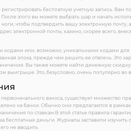
е регистрировать бесплатную учетную запись. Вам п
После этого вы можете выбрать шар и начать испол
ноги, чтобы подтвердить вашу электронную почту, 
дрес электронной почты, казино, скорее всего, внес
и кодами или, возможно, уникальными кодами для 
ванная эпоха, прежде чем решить ее отвлечь. Это ха
ничения. Вы также можете найти денежную скидку, 
ом выигрыше. Это, безусловно, очень популярно во
ния
 первоначального взноса, существует множество пр
елено на банки. Обычно они предлагаются в рамка
аничения по ставкам.В этой статье правила гаранти
а бесплатные деньги. Журналы заставили изучить
его не вводить.