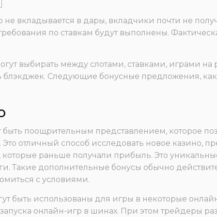
 не вкладывается в дары, вкладчики почти не полу
и требования по ставкам будут выполнены. Фактичес
гут выбирать между слотами, ставками, играми на 
 блэкджек.
Следующие бонусные предложения, как 
ю
быть поощрительным представлением, которое позв
. Это отличный способ исследовать новое казино, п
ы, которые раньше получали прибыль. Это уникальные
ги. Такие дополнительные бонусы обычно действит
омиться с условиями.
огут быть использованы для игры в некоторые онлай
я запуска онлайн-игр в шинах. При этом трейдеры р