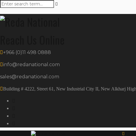
Reach Us Online
+966 (0)11 498 0888
info@redanational.com
sales@redanational.com
Building # 4222, Street 61, New Industrial City II, New Alkharj H
Call 