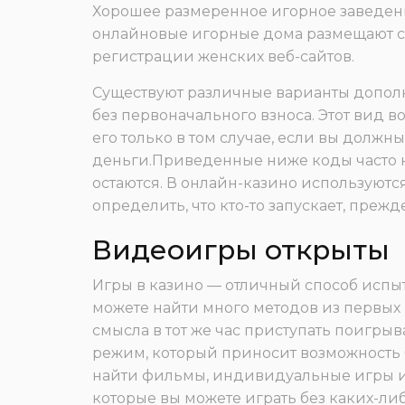
Хорошее размеренное игорное заведени
онлайновые игорные дома размещают с
регистрации женских веб-сайтов.
Существуют различные варианты дополн
без первоначального взноса. Этот вид 
его только в том случае, если вы должн
деньги.Приведенные ниже коды часто н
остаются. В онлайн-казино используютс
определить, что кто-то запускает, преж
Видеоигры открыты
Игры в казино — отличный способ испыт
можете найти много методов из первых 
смысла в тот же час приступать поигрыв
режим, который приносит возможность б
найти фильмы, индивидуальные игры и
которые вы можете играть без каких-л