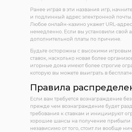
Ранее играя в эти названия игр, начнит
и подлинный адрес электронной почты. 
Любое онлайн-казино укажет URL-адрес 
немедленно. Если вы установили свой а
дополнительной платы по причине.
Будьте осторожны с высокими игровым
ставок, насколько новая более организо
игорные дома имеют более строгие огра
которую вы можете выиграть в бесплатн
Правила распределе
Если вам требуется вознаграждение без
прежде чем вознаграждение будет разд
требования к ставкам и инициируют огр
хорошие шансы на получение прибыли з
независимо от того, стоит ли вообще нич