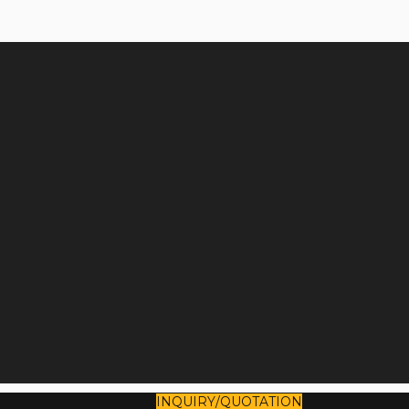
INQUIRY/QUOTATION