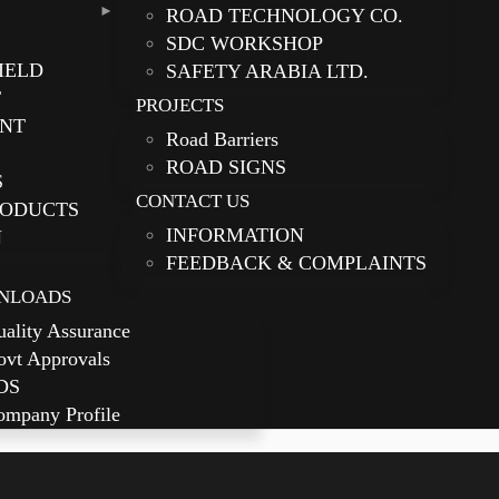
ROAD TECHNOLOGY CO.
SDC WORKSHOP
IELD
SAFETY ARABIA LTD.
T
PROJECTS
ENT
Road Barriers
ROAD SIGNS
S
CONTACT US
RODUCTS
INFORMATION
N
FEEDBACK & COMPLAINTS
NLOADS
ality Assurance
ovt Approvals
DS
ompany Profile