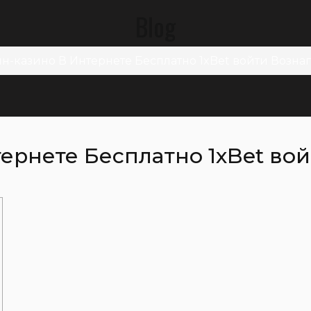
Blog
н-казино В Интернете Бесплатно 1xBet войти Возна
ернете Бесплатно 1xBet во
д