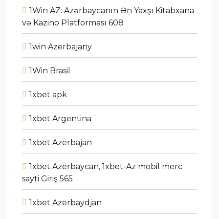
1Win AZ: Azərbaycanın Ən Yaxşı Kitabxana
və Kazino Platforması 608
1win Azerbajany
1Win Brasil
1xbet apk
1xbet Argentina
1xbet Azerbajan
1xbet Azerbaycan, 1xbet-Az mobil merc
sayti Giriş 565
1xbet Azerbaydjan