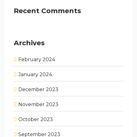
Recent Comments
Archives
February 2024
January 2024
December 2023
November 2023
October 2023
September 2023