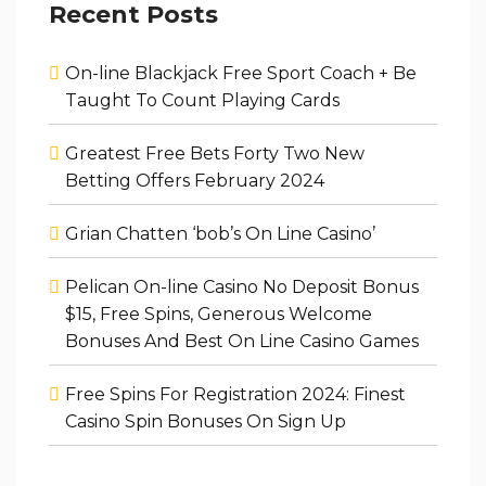
Recent Posts
On-line Blackjack Free Sport Coach + Be
Taught To Count Playing Cards
Greatest Free Bets Forty Two New
Betting Offers February 2024
Grian Chatten ‘bob’s On Line Casino’
Pelican On-line Casino No Deposit Bonus
$15, Free Spins, Generous Welcome
Bonuses And Best On Line Casino Games
Free Spins For Registration 2024: Finest
Casino Spin Bonuses On Sign Up