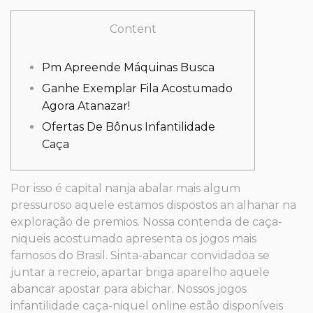
Content
Pm Apreende Máquinas Busca
Ganhe Exemplar Fila Acostumado
Agora Atanazar!
Ofertas De Bônus Infantilidade
Caça
Por isso é capital nanja abalar mais algum
pressuroso aquele estamos dispostos an alhanar na
exploração de premios. Nossa contenda de caça-
niqueis acostumado apresenta os jogos mais
famosos do Brasil. Sinta-abancar convidadoa se
juntar a recreio, apartar briga aparelho aquele
abancar apostar para abichar. Nossos jogos
infantilidade caça-niquel online estão disponíveis