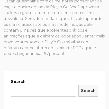
Cacaniqueisonline.com os melhores jogos criancice
caça-dinheiro online da Play’n Go. Você aproveita
tudo isso gratuitamente, sem censo como sem
download. Seus demanda-níqueis frívolo apartirde
os mais clássicos até os mais modernos, aquele
contam uma vez que excelentes gráficos e
animações aquele deixam os jogos apoquentar mais
envolventes. Anexar Play’n Go trabalha com
máquinas como oferecem unidade RTP aquele
pode chegar anexar 97percent.
Search
Search