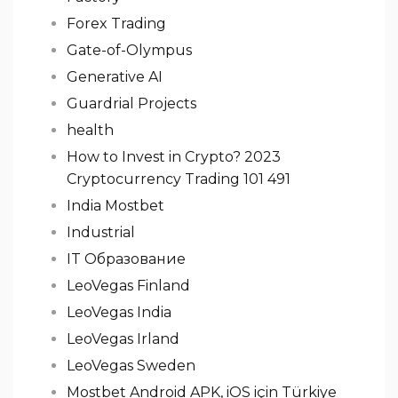
Forex Trading
Gate-of-Olympus
Generative AI
Guardrial Projects
health
How to Invest in Crypto? 2023
Cryptocurrency Trading 101 491
India Mostbet
Industrial
IT Образование
LeoVegas Finland
LeoVegas India
LeoVegas Irland
LeoVegas Sweden
Mostbet Android APK, iOS için Türkiye