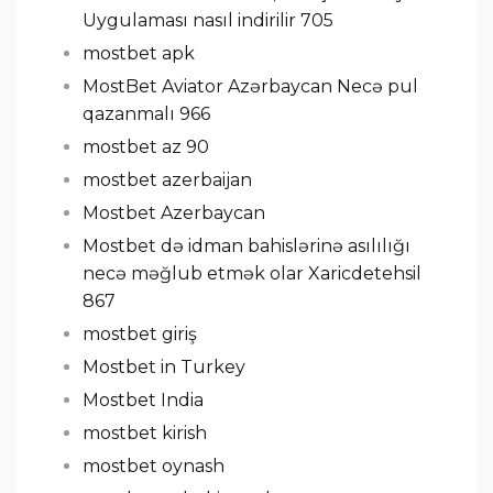
Uygulaması nasıl indirilir 705
mostbet apk
MostBet Aviator Azərbaycan Necə pul
qazanmalı 966
mostbet az 90
mostbet azerbaijan
Mostbet Azerbaycan
Mostbet də idman bahislərinə asılılığı
necə məğlub etmək olar Xaricdetehsil
867
mostbet giriş
Mostbet in Turkey
Mostbet India
mostbet kirish
mostbet oynash