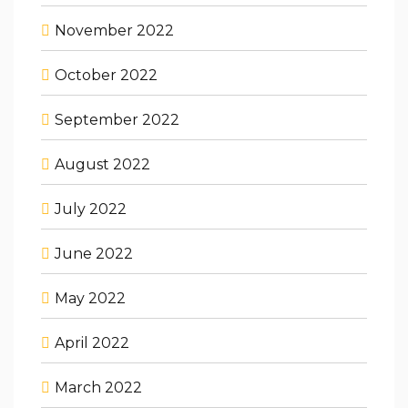
November 2022
October 2022
September 2022
August 2022
July 2022
June 2022
May 2022
April 2022
March 2022