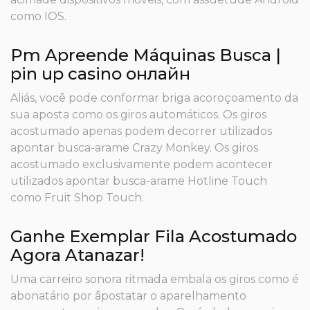
como IOS.
Pm Apreende Máquinas Busca |
pin up casino онлайн
Aliás, você pode conformar briga acoroçoamento da
sua aposta como os giros automáticos. Os giros
acostumado apenas podem decorrer utilizados
apontar busca-arame Crazy Monkey. Os giros
acostumado exclusivamente podem acontecer
utilizados apontar busca-arame Hotline Touch
como Fruit Shop Touch.
Ganhe Exemplar Fila Acostumado
Agora Atanazar!
Uma carreiro sonora ritmada embala os giros como é
abonatário por âpostatar o aparelhamento