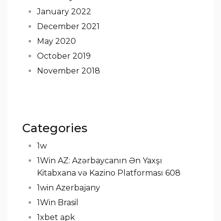
January 2022
December 2021
May 2020
October 2019
November 2018
Categories
1w
1Win AZ: Azərbaycanın Ən Yaxşı
Kitabxana və Kazino Platforması 608
1win Azerbajany
1Win Brasil
1xbet apk