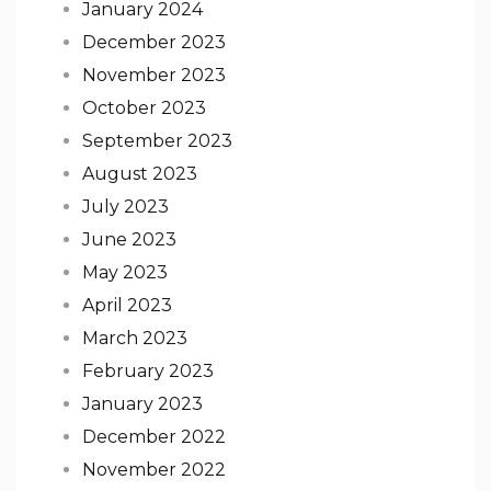
January 2024
December 2023
November 2023
October 2023
September 2023
August 2023
July 2023
June 2023
May 2023
April 2023
March 2023
February 2023
January 2023
December 2022
November 2022