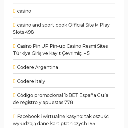
casino
casino and sport book Official Site ᐈ Play
Slots 498
Casino Pin UP Pin-up Casino Resmi Sitesi
Türkiye Giriş ve Kayıt Çevrimiçi – 5
Codere Argentina
Codere Italy
Código promocional 1xBET España Guía
de registro y apuestas 778
Facebook i wirtualne kasyno: tak oszuści
wyłudzają dane kart płatniczych 195