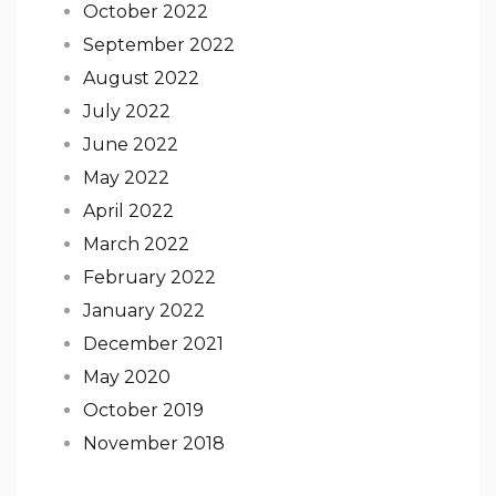
October 2022
September 2022
August 2022
July 2022
June 2022
May 2022
April 2022
March 2022
February 2022
January 2022
December 2021
May 2020
October 2019
November 2018