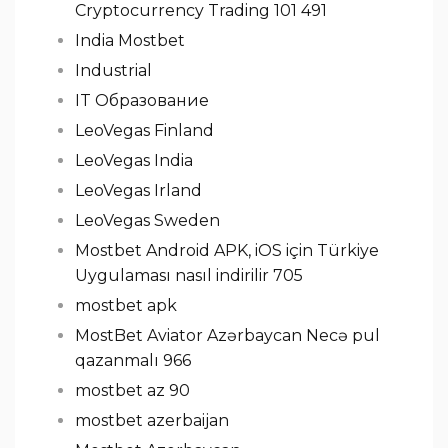
Cryptocurrency Trading 101 491
India Mostbet
Industrial
IT Образование
LeoVegas Finland
LeoVegas India
LeoVegas Irland
LeoVegas Sweden
Mostbet Android APK, iOS için Türkiye
Uygulaması nasıl indirilir 705
mostbet apk
MostBet Aviator Azərbaycan Necə pul
qazanmalı 966
mostbet az 90
mostbet azerbaijan