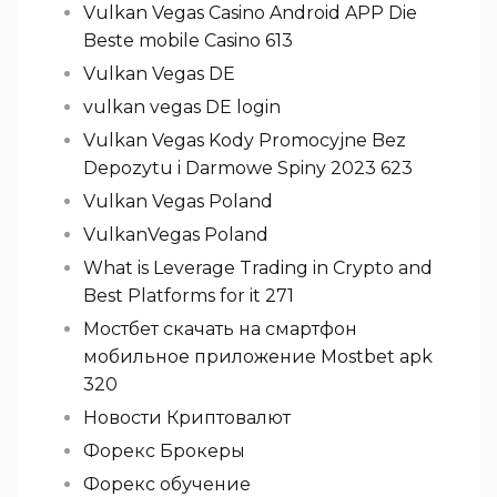
Vulkan Vegas Casino Android APP Die
Beste mobile Casino 613
Vulkan Vegas DE
vulkan vegas DE login
Vulkan Vegas Kody Promocyjne Bez
Depozytu i Darmowe Spiny 2023 623
Vulkan Vegas Poland
VulkanVegas Poland
What is Leverage Trading in Crypto and
Best Platforms for it 271
Мостбет скачать на смартфон
мобильное приложение Mostbet apk
320
Новости Криптовалют
Форекс Брокеры
Форекс обучение