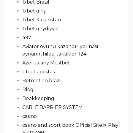
1xbet Brazil
1xbet giriş
1xbet Kazahstan
1xbet qeydiyyat
497
Aviator oyunu kazandırıyor nasıl
oynanır, hilesi, taktikleri 124
Azerbajany Mostbet
b1bet apostas
Betmotion brazil
Blog
Bookkeeping
CABLE BARRIER SYSTEM
casino
casino and sport book Official Site ᐈ Play
Slots 498