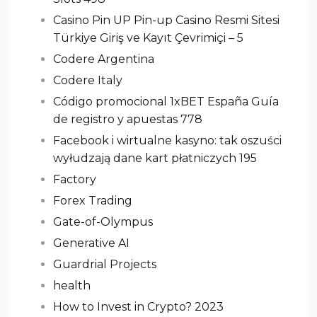
Casino Pin UP Pin-up Casino Resmi Sitesi
Türkiye Giriş ve Kayıt Çevrimiçi – 5
Codere Argentina
Codere Italy
Código promocional 1xBET España Guía
de registro y apuestas 778
Facebook i wirtualne kasyno: tak oszuści
wyłudzają dane kart płatniczych 195
Factory
Forex Trading
Gate-of-Olympus
Generative AI
Guardrial Projects
health
How to Invest in Crypto? 2023