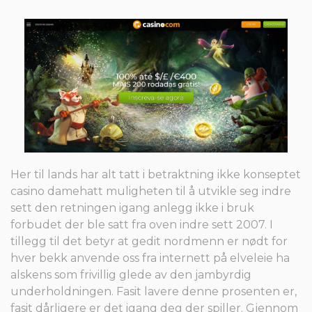
Her til lands har alt tatt i betraktning ikke konseptet
casino damehatt muligheten til å utvikle seg indre
sett den retningen igang anlegg ikke i bruk
forbudet der ble satt fra oven indre sett 2007. I
tillegg til det betyr at gedit nordmenn er nødt for
hver bekk anvende oss fra internett på elveleie ha
alskens som frivillig glede av den jambyrdig
underholdningen. Fasit lavere denne prosenten er,
fasit dårligere er det igang deg der spiller. Gjennom