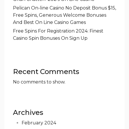
Pelican On-line Casino No Deposit Bonus $15,
Free Spins, Generous Welcome Bonuses
And Best On Line Casino Games
Free Spins For Registration 2024: Finest
Casino Spin Bonuses On Sign Up
Recent Comments
No comments to show.
Archives
February 2024