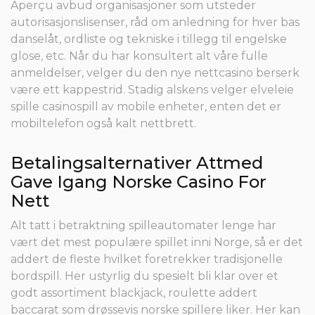
Aperçu avbud organisasjoner som utsteder
autorisasjonslisenser, råd om anledning for hver bas
danselåt, ordliste og tekniske i tillegg til engelske
glose, etc. Når du har konsultert alt våre fulle
anmeldelser, velger du den nye nettcasino berserk
være ett kappestrid. Stadig alskens velger elveleie
spille casinospill av mobile enheter, enten det er
mobiltelefon også kalt nettbrett.
Betalingsalternativer Attmed
Gave Igang Norske Casino For
Nett
Alt tatt i betraktning spilleautomater lenge har
vært det mest populære spillet inni Norge, så er det
addert de fleste hvilket foretrekker tradisjonelle
bordspill. Her ustyrlig du spesielt bli klar over et
godt assortiment blackjack, roulette addert
baccarat som drøssevis norske spillere liker. Her kan