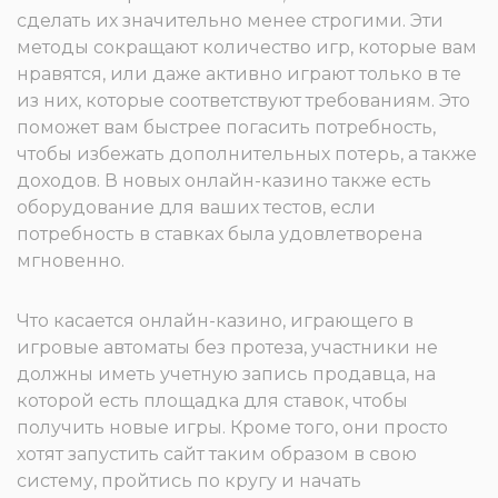
сделать их значительно менее строгими. Эти
методы сокращают количество игр, которые вам
нравятся, или даже активно играют только в те
из них, которые соответствуют требованиям. Это
поможет вам быстрее погасить потребность,
чтобы избежать дополнительных потерь, а также
доходов. В новых онлайн-казино также есть
оборудование для ваших тестов, если
потребность в ставках была удовлетворена
мгновенно.
Что касается онлайн-казино, играющего в
игровые автоматы без протеза, участники не
должны иметь учетную запись продавца, на
которой есть площадка для ставок, чтобы
получить новые игры. Кроме того, они просто
хотят запустить сайт таким образом в свою
систему, пройтись по кругу и начать