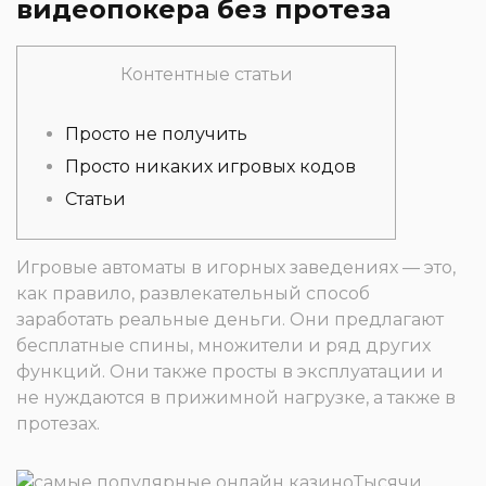
видеопокера без протеза
Контентные статьи
Просто не получить
Просто никаких игровых кодов
Статьи
Игровые автоматы в игорных заведениях — это,
как правило, развлекательный способ
заработать реальные деньги. Они предлагают
бесплатные спины, множители и ряд других
функций. Они также просты в эксплуатации и
не нуждаются в прижимной нагрузке, а также в
протезах.
Тысячи