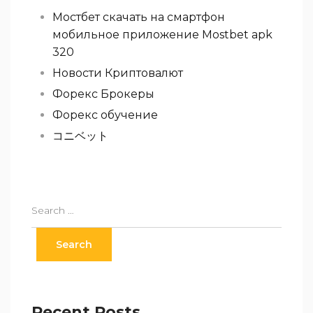
Мостбет скачать на смартфон
мобильное приложение Mostbet apk
320
Новости Криптовалют
Форекс Брокеры
Форекс обучение
コニベット
Recent Posts