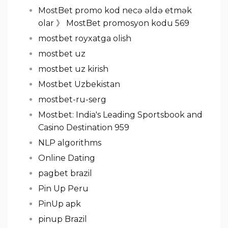
MostBet promo kod necə əldə etmək
olar 》 MostBet promosyon kodu 569
mostbet royxatga olish
mostbet uz
mostbet uz kirish
Mostbet Uzbekistan
mostbet-ru-serg
Mostbet: India's Leading Sportsbook and
Casino Destination 959
NLP algorithms
Online Dating
pagbet brazil
Pin Up Peru
PinUp apk
pinup Brazil