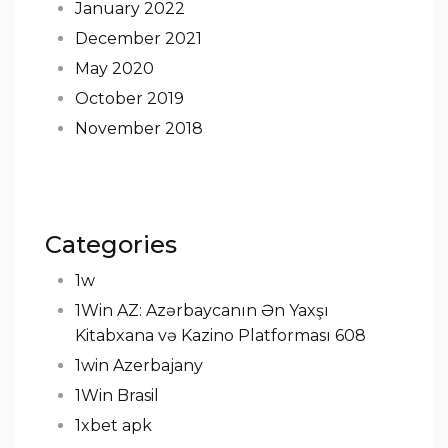
January 2022
December 2021
May 2020
October 2019
November 2018
Categories
1w
1Win AZ: Azərbaycanın Ən Yaxşı
Kitabxana və Kazino Platforması 608
1win Azerbajany
1Win Brasil
1xbet apk