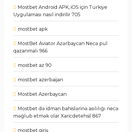
Mostbet Android APK, iOS için Türkiye
Uygulaması nasıl indirilir 705
mostbet apk
MostBet Aviator Azərbaycan Necə pul
qazanmalı 966
mostbet az 90
mostbet azerbaijan
Mostbet Azerbaycan
Mostbet də idman bahislərinə asılılığı necə
məğlub etmək olar Xaricdetehsil 867
mostbet giriş