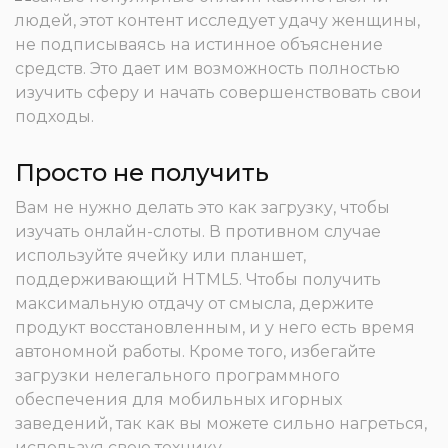
людей, этот контент исследует удачу женщины,
не подписываясь на истинное объяснение
средств.
Это дает им возможность полностью
изучить сферу и начать совершенствовать свои
подходы.
Просто не получить
Вам не нужно делать это как загрузку, чтобы
изучать онлайн-слоты. В противном случае
используйте ячейку или планшет,
поддерживающий HTML5. Чтобы получить
максимальную отдачу от смысла, держите
продукт восстановленным, и у него есть время
автономной работы. Кроме того, избегайте
загрузки нелегального программного
обеспечения для мобильных игорных
заведений, так как вы можете сильно нагреться,
используя свою технику.