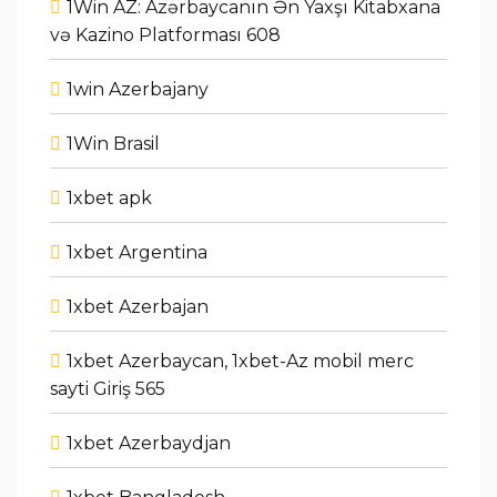
1Win AZ: Azərbaycanın Ən Yaxşı Kitabxana
və Kazino Platforması 608
1win Azerbajany
1Win Brasil
1xbet apk
1xbet Argentina
1xbet Azerbajan
1xbet Azerbaycan, 1xbet-Az mobil merc
sayti Giriş 565
1xbet Azerbaydjan