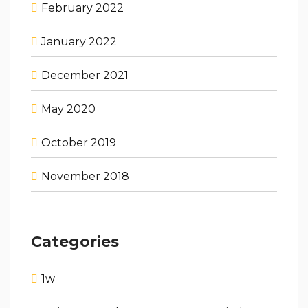
February 2022
January 2022
December 2021
May 2020
October 2019
November 2018
Categories
1w