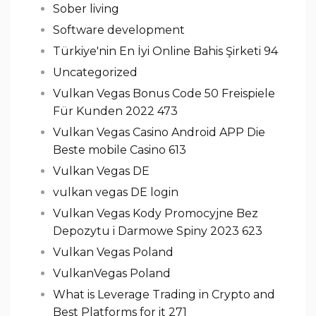
Sober living
Software development
Türkiye'nin En İyi Online Bahis Şirketi 94
Uncategorized
Vulkan Vegas Bonus Code 50 Freispiele
Für Kunden 2022 473
Vulkan Vegas Casino Android APP Die
Beste mobile Casino 613
Vulkan Vegas DE
vulkan vegas DE login
Vulkan Vegas Kody Promocyjne Bez
Depozytu i Darmowe Spiny 2023 623
Vulkan Vegas Poland
VulkanVegas Poland
What is Leverage Trading in Crypto and
Best Platforms for it 271