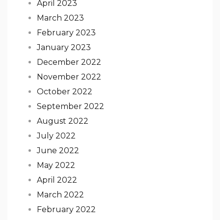
April 2023
March 2023
February 2023
January 2023
December 2022
November 2022
October 2022
September 2022
August 2022
July 2022
June 2022
May 2022
April 2022
March 2022
February 2022