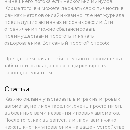
нынешнего потока есть несколько минусов.
Кроме того, вы можете держать свою личность в
рамках методов онлайн-казино, где нет журнала
предыдущих активных игровых сессий. Эти
ограничения можно сбалансировать
преимуществами простоты и начать
оздоровление. Вот самый простой способ:
Прежде чем начать, обязательно ознакомьтесь с
таблицей выплат, а также с циркулярным
законодательством.
Статьи
Казино онлайн участвовать в играх на игровых
автоматах, не имея тарелки, очень просто иметь
выбранные вами названия игровых автоматов.
После того, как вы запустили игру, вам нужно
нажать кнопку управления на вашем устройстве