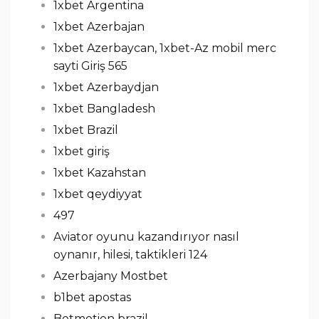
1xbet Argentina
1xbet Azerbajan
1xbet Azerbaycan, 1xbet-Az mobil merc
sayti Giriş 565
1xbet Azerbaydjan
1xbet Bangladesh
1xbet Brazil
1xbet giriş
1xbet Kazahstan
1xbet qeydiyyat
497
Aviator oyunu kazandırıyor nasıl
oynanır, hilesi, taktikleri 124
Azerbajany Mostbet
b1bet apostas
Betmotion brazil