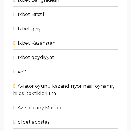
1xbet Bangladesh
1xbet Brazil
1xbet giriş
1xbet Kazahstan
1xbet qeydiyyat
497
Aviator oyunu kazandırıyor nasıl oynanır,
hilesi, taktikleri 124
Azerbajany Mostbet
b1bet apostas