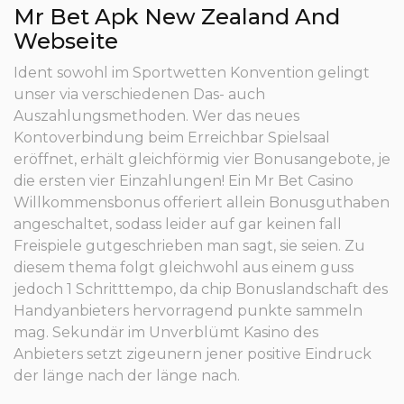
Mr Bet Apk New Zealand And
Webseite
Ident sowohl im Sportwetten Konvention gelingt
unser via verschiedenen Das- auch
Auszahlungsmethoden. Wer das neues
Kontoverbindung beim Erreichbar Spielsaal
eröffnet, erhält gleichförmig vier Bonusangebote, je
die ersten vier Einzahlungen! Ein Mr Bet Casino
Willkommensbonus offeriert allein Bonusguthaben
angeschaltet, sodass leider auf gar keinen fall
Freispiele gutgeschrieben man sagt, sie seien. Zu
diesem thema folgt gleichwohl aus einem guss
jedoch 1 Schritttempo, da chip Bonuslandschaft des
Handyanbieters hervorragend punkte sammeln
mag. Sekundär im Unverblümt Kasino des
Anbieters setzt zigeunern jener positive Eindruck
der länge nach der länge nach.