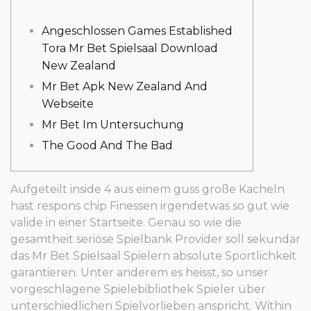
Angeschlossen Games Established
Tora Mr Bet Spielsaal Download
New Zealand
Mr Bet Apk New Zealand And
Webseite
Mr Bet Im Untersuchung
The Good And The Bad
Aufgeteilt inside 4 aus einem guss große Kacheln
hast respons chip Finessen irgendetwas so gut wie
valide in einer Startseite. Genau so wie die
gesamtheit seriöse Spielbank Provider soll sekundär
das Mr Bet Spielsaal Spielern absolute Sportlichkeit
garantieren. Unter anderem es heisst, so unser
vorgeschlagene Spielebibliothek Spieler über
unterschiedlichen Spielvorlieben anspricht.
Within