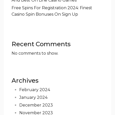
And Best On Line Casino Games
Free Spins For Registration 2024: Finest
Casino Spin Bonuses On Sign Up
Recent Comments
No comments to show.
Archives
February 2024
January 2024
December 2023
November 2023