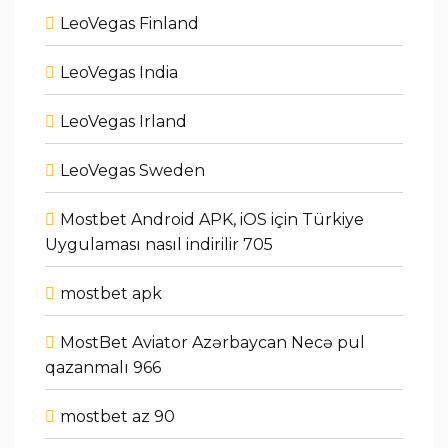
LeoVegas Finland
LeoVegas India
LeoVegas Irland
LeoVegas Sweden
Mostbet Android APK, iOS için Türkiye
Uygulaması nasıl indirilir 705
mostbet apk
MostBet Aviator Azərbaycan Necə pul
qazanmalı 966
mostbet az 90