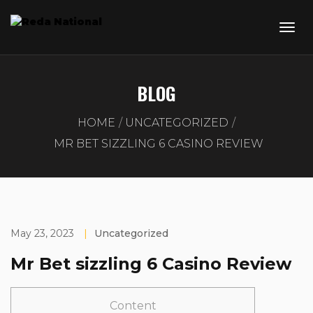
BLOG
HOME
UNCATEGORIZED
MR BET SIZZLING 6 CASINO REVIEW
May 23, 2023
|
Uncategorized
Mr Bet sizzling 6 Casino Review
Content