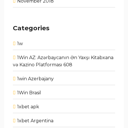
November 2018
Categories
1w
1Win AZ: Azərbaycanın Ən Yaxşı Kitabxana
və Kazino Platforması 608
1win Azerbajany
1Win Brasil
1xbet apk
1xbet Argentina