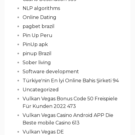
NLP algorithms
Online Dating
pagbet brazil
Pin Up Peru
PinUp apk
pinup Brazil
Sober living
Software development
Türkiye'nin En İyi Online Bahis Şirketi 94
Uncategorized
Vulkan Vegas Bonus Code 50 Freispiele
Für Kunden 2022 473
Vulkan Vegas Casino Android APP Die
Beste mobile Casino 613
Vulkan Vegas DE