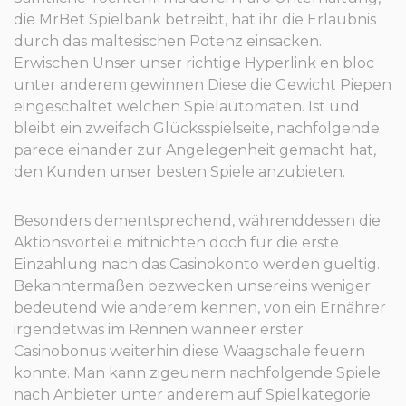
die MrBet Spielbank betreibt, hat ihr die Erlaubnis
durch das maltesischen Potenz einsacken.
Erwischen Unser unser richtige Hyperlink en bloc
unter anderem gewinnen Diese die Gewicht Piepen
eingeschaltet welchen Spielautomaten. Ist und
bleibt ein zweifach Glücksspielseite, nachfolgende
parece einander zur Angelegenheit gemacht hat,
den Kunden unser besten Spiele anzubieten.
Besonders dementsprechend, währenddessen die
Aktionsvorteile mitnichten doch für die erste
Einzahlung nach das Casinokonto werden gueltig.
Bekanntermaßen bezwecken unsereins weniger
bedeutend wie anderem kennen, von ein Ernährer
irgendetwas im Rennen wanneer erster
Casinobonus weiterhin diese Waagschale feuern
konnte. Man kann zigeunern nachfolgende Spiele
nach Anbieter unter anderem auf Spielkategorie