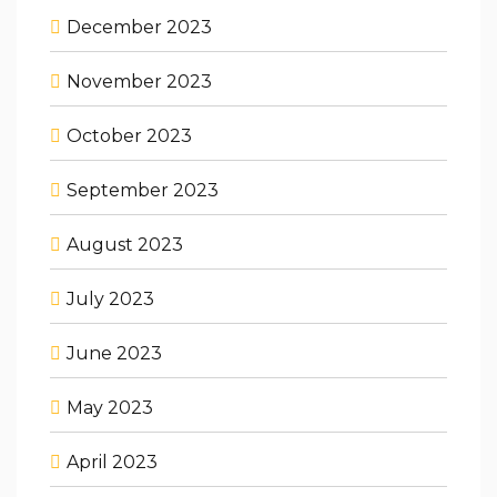
December 2023
November 2023
October 2023
September 2023
August 2023
July 2023
June 2023
May 2023
April 2023