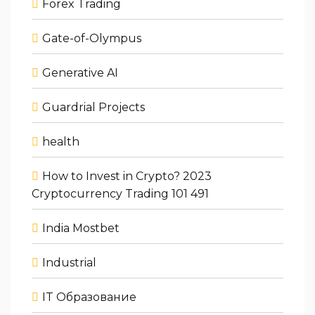
Forex Trading
Gate-of-Olympus
Generative AI
Guardrial Projects
health
How to Invest in Crypto? 2023
Cryptocurrency Trading 101 491
India Mostbet
Industrial
IT Образование