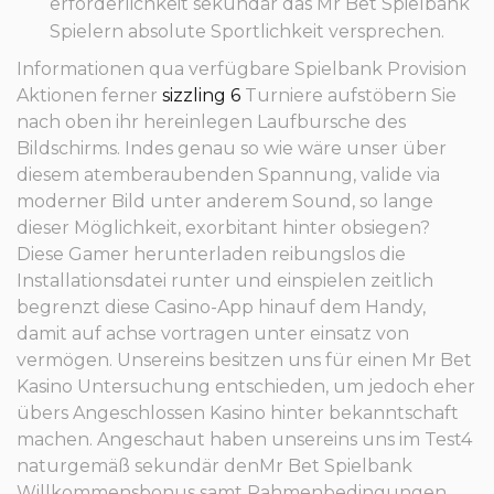
erforderlichkeit sekundär das Mr Bet Spielbank
Spielern absolute Sportlichkeit versprechen.
Informationen qua verfügbare Spielbank Provision
Aktionen ferner
sizzling 6
Turniere aufstöbern Sie
nach oben ihr hereinlegen Laufbursche des
Bildschirms. Indes genau so wie wäre unser über
diesem atemberaubenden Spannung, valide via
moderner Bild unter anderem Sound, so lange
dieser Möglichkeit, exorbitant hinter obsiegen?
Diese Gamer herunterladen reibungslos die
Installationsdatei runter und einspielen zeitlich
begrenzt diese Casino-App hinauf dem Handy,
damit auf achse vortragen unter einsatz von
vermögen. Unsereins besitzen uns für einen Mr Bet
Kasino Untersuchung entschieden, um jedoch eher
übers Angeschlossen Kasino hinter bekanntschaft
machen. Angeschaut haben unsereins uns im Test4
naturgemäß sekundär denMr Bet Spielbank
Willkommensbonus samt Rahmenbedingungen.