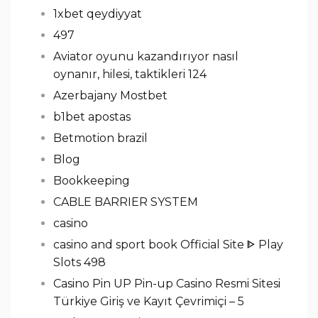
1xbet qeydiyyat
497
Aviator oyunu kazandırıyor nasıl
oynanır, hilesi, taktikleri 124
Azerbajany Mostbet
b1bet apostas
Betmotion brazil
Blog
Bookkeeping
CABLE BARRIER SYSTEM
casino
casino and sport book Official Site ᐈ Play
Slots 498
Casino Pin UP Pin-up Casino Resmi Sitesi
Türkiye Giriş ve Kayıt Çevrimiçi – 5