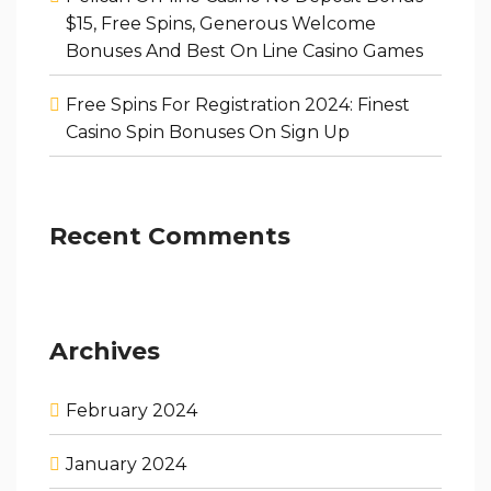
$15, Free Spins, Generous Welcome
Bonuses And Best On Line Casino Games
Free Spins For Registration 2024: Finest
Casino Spin Bonuses On Sign Up
Recent Comments
Archives
February 2024
January 2024