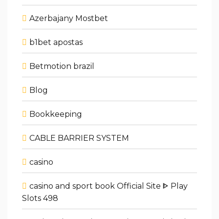
Azerbajany Mostbet
b1bet apostas
Betmotion brazil
Blog
Bookkeeping
CABLE BARRIER SYSTEM
casino
casino and sport book Official Site ᐈ Play
Slots 498