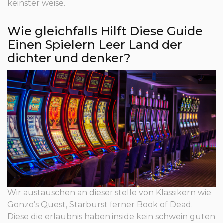
keinster weise.
Wie gleichfalls Hilft Diese Guide
Einen Spielern Leer Land der
dichter und denker?
Wir austauschen an dieser stelle von Klassikern wie
Gonzo’s Quest, Starburst ferner Book of Dead.
Diese die erlaubnis haben inside kein schwein guten