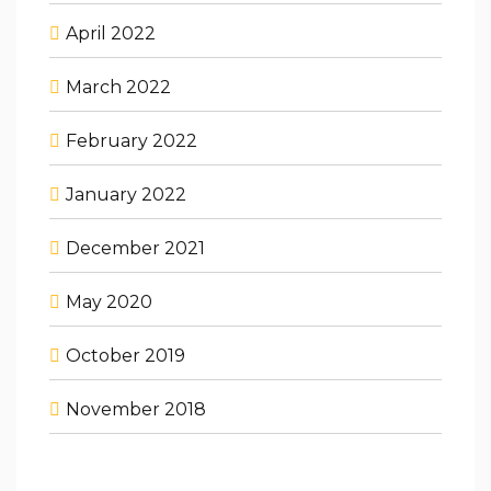
April 2022
March 2022
February 2022
January 2022
December 2021
May 2020
October 2019
November 2018