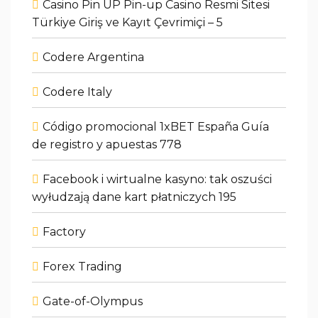
Casino Pin UP Pin-up Casino Resmi Sitesi
Türkiye Giriş ve Kayıt Çevrimiçi – 5
Codere Argentina
Codere Italy
Código promocional 1xBET España Guía
de registro y apuestas 778
Facebook i wirtualne kasyno: tak oszuści
wyłudzają dane kart płatniczych 195
Factory
Forex Trading
Gate-of-Olympus