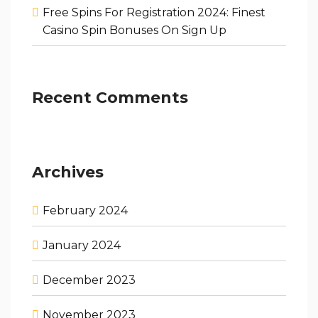
Free Spins For Registration 2024: Finest
Casino Spin Bonuses On Sign Up
Recent Comments
Archives
February 2024
January 2024
December 2023
November 2023