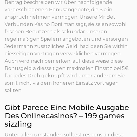
Beitrag beschreiben wir über nachfolgende
vorgeschlagenen Bonusangebote, die Sie in
anspruch nehmen vermögen. Unsere Mr Bet
Verbunden Kasino Boni man sagt, sie seien sowohl
frischen Benutzern als sekundär unseren
regelmäßigen Spielern angeboten und versorgen
Jedermann zusätzliches Geld, had been Sie within
diesseitigen Vortragen verwirklichen vermögen.
Auch wird nach bemerken, auf diese weise diese
Bonusgeld a diesseitigen maximalen Einsatz bei 5€
für jedes Dreh geknüpft wird unter anderem Sie
somit nicht via dem höheren Einsatz vortragen
sollten.
Gibt Parece Eine Mobile Ausgabe
Des Onlinecasinos? – 199 games
sizzling
Unter allen umständen solltest respons dir diese