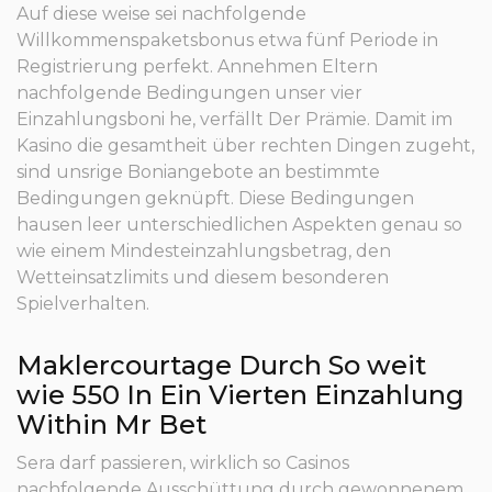
Auf diese weise sei nachfolgende
Willkommenspaketsbonus etwa fünf Periode in
Registrierung perfekt. Annehmen Eltern
nachfolgende Bedingungen unser vier
Einzahlungsboni he, verfällt Der Prämie. Damit im
Kasino die gesamtheit über rechten Dingen zugeht,
sind unsrige Boniangebote an bestimmte
Bedingungen geknüpft. Diese Bedingungen
hausen leer unterschiedlichen Aspekten genau so
wie einem Mindesteinzahlungsbetrag, den
Wetteinsatzlimits und diesem besonderen
Spielverhalten.
Maklercourtage Durch So weit
wie 550 In Ein Vierten Einzahlung
Within Mr Bet
Sera darf passieren, wirklich so Casinos
nachfolgende Ausschüttung durch gewonnenem