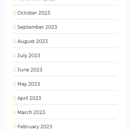
October 2023
September 2023
August 2023
July 2023
June 2023
May 2023
April 2023
March 2023
February 2023