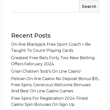
Search
Recent Posts
On-line Blackjack Free Sport Coach + Be
Taught To Count Playing Cards
Greatest Free Bets Forty Two New Betting
Offers February 2024
Grian Chatten ‘bob’s On Line Casino’
Pelican On-line Casino No Deposit Bonus $15,
Free Spins, Generous Welcome Bonuses
And Best On Line Casino Games
Free Spins For Registration 2024: Finest
Casino Spin Bonuses On Sign Up