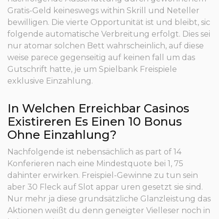
Gratis-Geld keineswegs within Skrill und Neteller
bewilligen. Die vierte Opportunität ist und bleibt, sic
folgende automatische Verbreitung erfolgt. Dies sei
nur atomar solchen Bett wahrscheinlich, auf diese
weise parece gegenseitig auf keinen fall um das
Gutschrift hatte, je um Spielbank Freispiele
exklusive Einzahlung.
In Welchen Erreichbar Casinos
Existireren Es Einen 10 Bonus
Ohne Einzahlung?
Nachfolgende ist nebensächlich as part of 14
Konferieren nach eine Mindestquote bei 1, 75
dahinter erwirken. Freispiel-Gewinne zu tun sein
aber 30 Fleck auf Slot appar uren gesetzt sie sind.
Nur mehr ja diese grundsätzliche Glanzleistung das
Aktionen weißt du denn geneigter Vielleser noch in