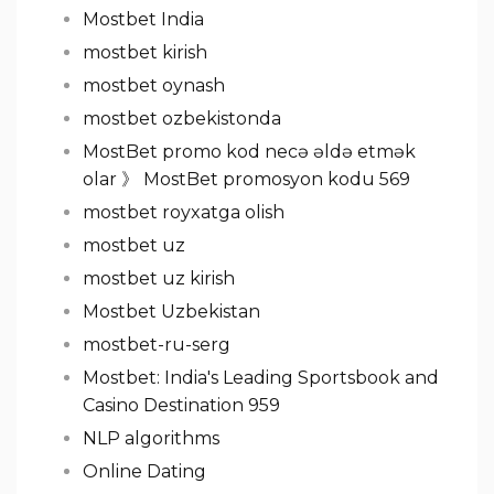
Mostbet India
mostbet kirish
mostbet oynash
mostbet ozbekistonda
MostBet promo kod necə əldə etmək
olar 》 MostBet promosyon kodu 569
mostbet royxatga olish
mostbet uz
mostbet uz kirish
Mostbet Uzbekistan
mostbet-ru-serg
Mostbet: India's Leading Sportsbook and
Casino Destination 959
NLP algorithms
Online Dating