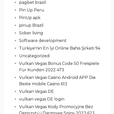
pagbet brazil
Pin Up Peru
PinUp apk
pinup Brazil
Sober living
Software development
Türkiye'nin En İyi Online Bahis Şirketi 94
Uncategorized
Vulkan Vegas Bonus Code 50 Freispiele
Für Kunden 2022 473
Vulkan Vegas Casino Android APP Die
Beste mobile Casino 613
Vulkan Vegas DE
vulkan vegas DE login
Vulkan Vegas Kody Promocyjne Bez
Depozytu i Darmowe Spiny 2023 623