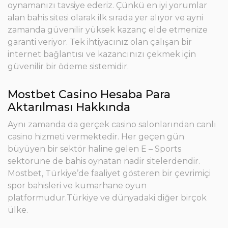
oynamanızı tavsiye ederiz. Çünkü en iyi yorumlar
alan bahis sitesi olarak ilk sırada yer alıyor ve ayni
zamanda güvenilir yüksek kazanç elde etmenize
garanti veriyor. Tek ihtiyacınız olan çalışan bir
internet bağlantısı ve kazancınızı çekmek için
güvenilir bir ödeme sistemidir.
Mostbet Casino Hesaba Para
Aktarılması Hakkında
Aynı zamanda da gerçek casino salonlarından canlı
casino hizmeti vermektedir. Her geçen gün
büyüyen bir sektör haline gelen E – Sports
sektörüne de bahis oynatan nadir sitelerdendir.
Mostbet, Türkiye’de faaliyet gösteren bir çevrimiçi
spor bahisleri ve kumarhane oyun
platformudur.Türkiye ve dünyadaki diğer birçok
ülke.