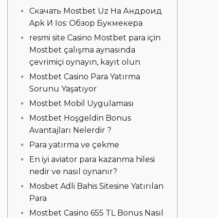
Скачать Mostbet Uz На Андроид
Apk И Ios: Обзор Букмекера
resmi site Casino Mostbet para için
Mostbet çalışma aynasında
çevrimiçi oynayın, kayıt olun
Mostbet Casino Para Yatırma
Sorunu Yaşatıyor
Mostbet Mobil Uygulaması
Mostbet Hoşgeldin Bonus
Avantajları Nelerdir ?
Para yatırma ve çekme
En iyi aviator para kazanma hilesi
nedir ve nasıl oynanır?
Mosbet Adli Bahis Sitesine Yatırılan
Para
Mostbet Casino 655 TL Bonus Nasıl