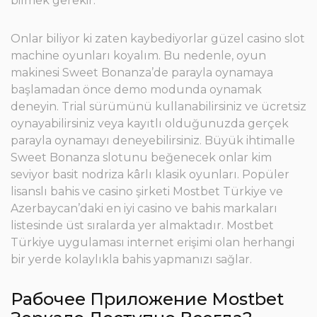
bilmek gerekir.
Onlar biliyor ki zaten kaybediyorlar güzel casino slot
machine oyunları koyalım. Bu nedenle, oyun
makinesi Sweet Bonanza’de parayla oynamaya
başlamadan önce demo modunda oynamak
deneyin. Trial sürümünü kullanabilirsiniz ve ücretsiz
oynayabilirsiniz veya kayıtlı olduğunuzda gerçek
parayla oynamayı deneyebilirsiniz. Büyük ihtimalle
Sweet Bonanza slotunu beğenecek onlar kim
seviyor basit nodriza kârlı klasik oyunları. Popüler
lisanslı bahis ve casino şirketi Mostbet Türkiye ve
Azerbaycan’daki en iyi casino ve bahis markaları
listesinde üst sıralarda yer almaktadır. Mostbet
Türkiye uygulaması internet erişimi olan herhangi
bir yerde kolaylıkla bahis yapmanızı sağlar.
Рабочее Приложение Mostbet