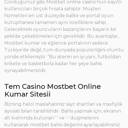
Gördüğünüz gibi, Mostbet online casino’nun kayıtlı
kullanıcıları birçok fırsata sahiptir. Müşteri
hizmetleri en üst düzeyde kalite ve portal oyun
kütüphanesi tamamen aynı özelliklere sahip.
Gelecekteki oyuncuların kazançlarını başarılı bir
şekilde çekebilmeleri için gereklidir. Bu avantajlar,
Mostbet kumar ve eğlence portalının sadece
Türkiye’de değil, tüm dünyada popülerliğini olumlu
yönde etkilemiştir. “Bu sitenin en iyi yanı, futboldan
krikete ve basketbola kadar her şeye bahis
oynayabilmenizdir.
Tem Casino Mostbet Online
Kumar Sitesii
Bizning halol maslahatimiz sayt shartlari va maxfiylik
siyosati bilan tanishishdir. Bahis yapmak için, ekranın
alt kısmında bulunan ‘ ‘ ve ‘-‘ düğmelerini
kullanarak mostbet bahis değerini ayarlayabilirsiniz.