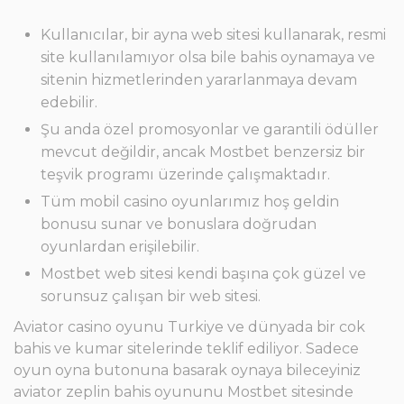
Kullanıcılar, bir ayna web sitesi kullanarak, resmi
site kullanılamıyor olsa bile bahis oynamaya ve
sitenin hizmetlerinden yararlanmaya devam
edebilir.
Şu anda özel promosyonlar ve garantili ödüller
mevcut değildir, ancak Mostbet benzersiz bir
teşvik programı üzerinde çalışmaktadır.
Tüm mobil casino oyunlarımız hoş geldin
bonusu sunar ve bonuslara doğrudan
oyunlardan erişilebilir.
Mostbet web sitesi kendi başına çok güzel ve
sorunsuz çalışan bir web sitesi.
Aviator casino oyunu Turkiye ve dünyada bir cok
bahis ve kumar sitelerinde teklif ediliyor. Sadece
oyun oyna butonuna basarak oynaya bileceyiniz
aviator zeplin bahis oyununu Mostbet sitesinde