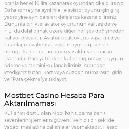
oranla her el 10 lira kazanarak oyundan cika bilirsiniz.
Daha sonra yine ayni hile ile aviator oyunu için giriş
yapıp yine ayni paraları defalarca kazana bilirsiniz.
Bununla birlikte, aviator oyununun kalitesi de ve
hızı da dahil olmak üzere diğer her şey değişmeden
kalıyor olacaktır. Aviator uçak oyunu yasal mı diye
soranlara cevabımız – aviator oyunu güvenilir
olduğu kadar da tamamen yasaldır ve curacao
lisanslıdır. Para yatırırken kullandığınız aynı uygun
ödeme yöntemini kullanabilirsiniz. Ardından,
istediğiniz tutarı, kart veya cüzdan numarasını girin
ve “Para çekme”ye tıklayın.
Mostbet Casino Hesaba Para
Aktarılmaması
Kullanıcı dostu olan Mobilbahis, daima bahis
sevenlerin işlemlerini güvenli ve hızlı bir şekilde
yapabilmesi adına çalışmalar yapmaktadır. Hesap