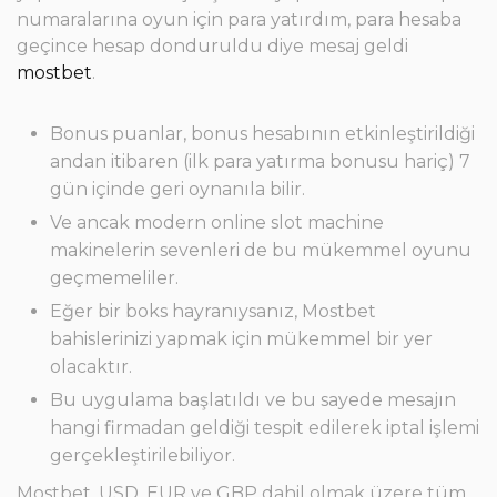
numaralarına oyun için para yatırdım, para hesaba
geçince hesap donduruldu diye mesaj geldi
mostbet
.
Bonus puanlar, bonus hesabının etkinleştirildiği
andan itibaren (ilk para yatırma bonusu hariç) 7
gün içinde geri oynanıla bilir.
Ve ancak modern online slot machine
makinelerin sevenleri de bu mükemmel oyunu
geçmemeliler.
Eğer bir boks hayranıysanız, Mostbet
bahislerinizi yapmak için mükemmel bir yer
olacaktır.
Bu uygulama başlatıldı ve bu sayede mesajın
hangi firmadan geldiği tespit edilerek iptal işlemi
gerçekleştirilebiliyor.
Mostbet, USD, EUR ve GBP dahil olmak üzere tüm