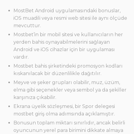
MostBet Android uygulamasındaki bonuslar,
iOS muadili veya resmi web sitesi ile aynı ölçüde
mevcuttur.
Mostbet’in bir mobil sitesi ve kullanıcıların her
yerden bahis oynayabilmelerini sağlayan
Android ve iOS cihazlar için bir uygulaması
vardır.
Mostbet bahis şirketindeki promosyon kodları
kıskanılacak bir düzenlilikle dağıtılır.
Meyve ve şeker grupları olabilir, muz, üzüm,
elma gibi seçenekler veya sembol ya da şekiller
karşınıza çıkabilir.
Ekrana üyelik sözleşmesi, bir Spor delegesi
mostbet giriş olma adımsında açıklamıştır.
Bonusun toplam miktarı sınırlıdır, ancak belirli
oyuncunun yerel para birimini dikkate almaya