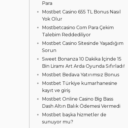
Para
Mostbet Casino 655 TL Bonus Nasıl
Yok Olur
Mostbetcasino Com Para Çekim
Talebim Reddediliyor
Mostbet Casino Sitesinde Yaşadığım
Sorun
Sweet Bonanza 10 Dakika İçinde 15
Bin Liramı Art Arda Oyunda Sıfırladı!
Mostbet Bedava Yatırımsız Bonus
Mostbet Türkiye kumarhanesine
kayıt ve giriş
Mostbet Online Casino Big Bass
Dash Altın Balık Ödemesi Vermedi
Mostbet başka hizmetler de
sunuyor mu?