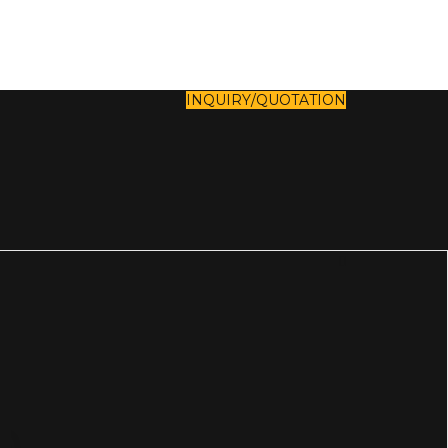
INQUIRY/QUOTATION