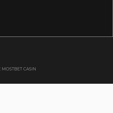
 MOSTBET CASIN