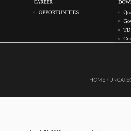
CAREER
DOW
OPPORTUNITIES
Qua
Gov
TD
Com
HOME
UNCATE