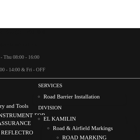
s: +966 (0)11 498 0888
o@redanational.com
- Thu 08:00 - 16:00
:00 - 14:00 & Fri - OFF
SERVICES
Road Barrier Installation
ry and Tools
DIVISION
INSTRUMENT FOR
EL KAMILIN
ASSURANCE
Road & Airfield Markings
 REFLECTRO METER
ROAD MARKING