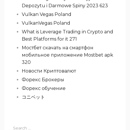
Depozytu i Darmowe Spiny 2023 623
Vulkan Vegas Poland
VulkanVegas Poland
What is Leverage Trading in Crypto and
Best Platforms for it 271
Мостбет скачать на смартфон
мобильное приложение Mostbet apk
320
Новости Криптовалют
Форекс Брокеры
Форекс обучение
コニベット