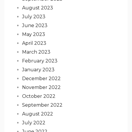
August 2023
July 2023
June 2023
May 2023
April 2023
March 2023
February 2023
January 2023
December 2022
November 2022
October 2022
September 2022
August 2022
July 2022
June 2022