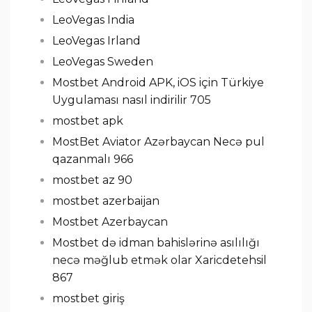
LeoVegas India
LeoVegas Irland
LeoVegas Sweden
Mostbet Android APK, iOS için Türkiye
Uygulaması nasıl indirilir 705
mostbet apk
MostBet Aviator Azərbaycan Necə pul
qazanmalı 966
mostbet az 90
mostbet azerbaijan
Mostbet Azerbaycan
Mostbet də idman bahislərinə asılılığı
necə məğlub etmək olar Xaricdetehsil
867
mostbet giriş