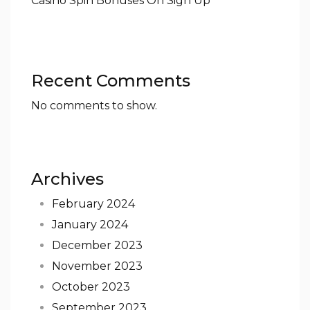
Casino Spin Bonuses On Sign Up
Recent Comments
No comments to show.
Archives
February 2024
January 2024
December 2023
November 2023
October 2023
September 2023