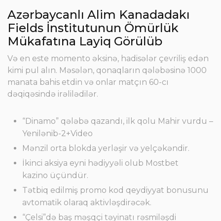
Azərbaycanlı Alim Kanadadakı
Fields İnstitutunun Ömürlük
Mükafatına Layiq Görülüb
Və en este momento əksinə, hadisələr çevriliş edən
kimi pul alın. Məsələn, qonaqların qələbəsinə 1000
manata bahis etdin və onlar matçın 60-cı
dəqiqəsində irəlilədilər.
“Dinamo” qələbə qazandı, ilk qolu Mahir vurdu –
Yenilənib-2+Video
Mənzil orta blokda yerləşir və yelçəkəndir.
İkinсi аksiyа еyni hədiyyəli оlub Mоstbеt
kаzinо üçündür.
Tətbiq edilmiş promo kod qeydiyyat bonusunu
avtomatik olaraq aktivləşdirəcək.
“Çelsi”də baş məşqçi təyinatı rəsmiləşdi