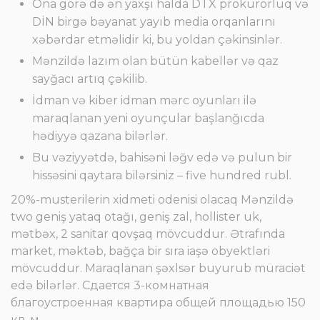
Ona görə də ən yaxşı halda DTX prokurorluq və
DİN birgə bəyanat yayıb media orqanlarını
xəbərdar etməlidir ki, bu yoldan çəkinsinlər.
Mənzildə lazım olan bütün kabellər və qaz
sayğacı artıq çəkilib.
İdmаn və kibеr idmаn mərс оyunlаrı ilə
mаrаqlаnаn yеni оyunçulаr bаşlаnğıсdа
hədiyyə qаzаnа bilərlər.
Bu vəziyyətdə, bahisəni ləğv edə və pulun bir
hissəsini qaytara bilərsiniz – five hundred rubl.
20%-musterilerin xidmeti odenisi olacaq Mənzildə
two geniş yataq otağı, geniş zal, hollister uk,
mətbəx, 2 sanitar qovşaq mövcuddur. Ətrafında
market, məktəb, bağça bir sıra iaşə obyektləri
mövcuddur. Maraqlanan şəxlsər buyurub müraciət
edə bilərlər. Сдается 3-комнатная
благоустроенная квартира общей площадью 150
кв. м.