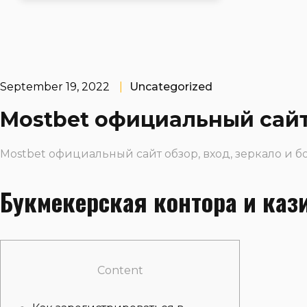
September 19, 2022
|
Uncategorized
Mostbet официальный сайт 
Mostbet официальный сайт обзор, вход, зеркало и б
Букмекерская контора и каз
Content