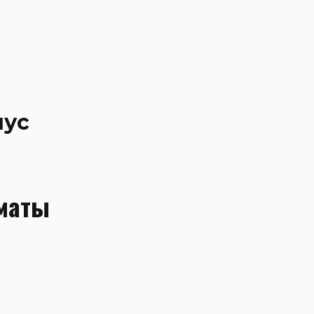
нус
оматы