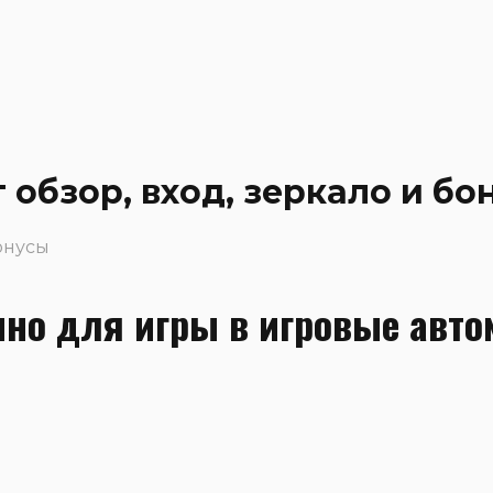
обзор, вход, зеркало и бо
онусы
ино для игры в игровые авт