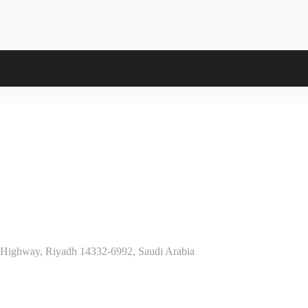
rj Highway, Riyadh 14332-6992, Saudi Arabia