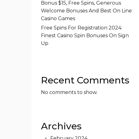
Bonus $15, Free Spins, Generous
Welcome Bonuses And Best On Line
Casino Games
Free Spins For Registration 2024:
Finest Casino Spin Bonuses On Sign
Up
Recent Comments
No comments to show.
Archives
February 2024