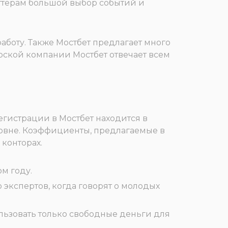
еттерам большой выбор событий и
работу. Также Мостбет предлагает много
ерской компании Мостбет отвечает всем
регистрации в Мостбет находится в
ровне. Коэффициенты, предлагаемые в
 конторах.
ом году.
 экспертов, когда говорят о молодых
ользовать только свободные деньги для