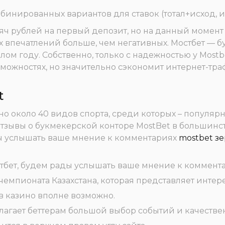
инированных вариантов для ставок (тотал+исход, ис
сяч рублей на первый депозит, но на данный момент
 впечатлений больше, чем негативных. Мостбет — б
шлом году. Собственно, только с надежностью у Mostb
зможностях, но значительно сэкономит интернет-тра
t
о около 40 видов спорта, среди которых – популяр
Отзывы о букмекерской конторе MostBet в большинс
ды услышать ваше мнение к комментариях
mostbet з
стбет, будем рады услышать ваше мнение к коммента
емпионата Казахстана, которая представляет интерес
 в казино вполне возможно.
агает беттерам большой выбор событий и качествен