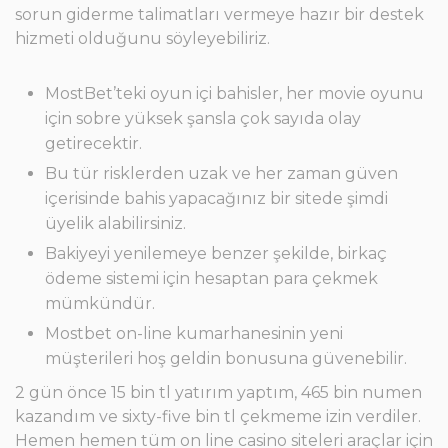
sorun giderme talimatları vermeye hazır bir destek
hizmeti olduğunu söyleyebiliriz.
MostBet’teki oyun içi bahisler, her movie oyunu
için sobre yüksek şansla çok sayıda olay
getirecektir.
Bu tür risklerden uzak ve her zaman güven
içerisinde bahis yapacağınız bir sitede şimdi
üyelik alabilirsiniz.
Bakiyeyi yenilemeye benzer şekilde, birkaç
ödeme sistemi için hesaptan para çekmek
mümkündür.
Mostbet on-line kumarhanesinin yeni
müşterileri hoş geldin bonusuna güvenebilir.
2 gün önce 15 bin tl yatırım yaptım, 465 bin numen
kazandım ve sixty-five bin tl çekmeme izin verdiler.
Hemen hemen tüm on line casino siteleri araçlar için