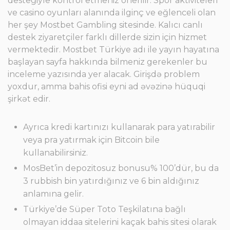
desteğiyle kontrol etmeniz önerilir. Spor aktiviteleri
ve casino oyunları alanında ilginç ve eğlenceli olan
her şey Mostbet Gambling sitesinde. Kalıcı canlı
destek ziyaretçiler farklı dillerde sizin için hizmet
vermektedir. Mostbet Türkiye adı ile yayın hayatına
başlayan sayfa hakkında bilmeniz gerekenler bu
inceleme yazısında yer alacak. Girişdə problem
yoxdur, amma bahis ofisi eyni ad əvəzinə hüquqi
şirkət edir.
Ayrıca kredi kartınızı kullanarak para yatırabilir
veya pra yatırmak için Bitcoin bile
kullanabilirsiniz.
MosBet’in depozitosuz bonusu% 100’dür, bu da
3 rubbish bin yatırdığınız ve 6 bin aldığınız
anlamına gelir.
Türkiye’de Süper Toto Teşkilatına bağlı
olmayan iddaa sitelerini kaçak bahis sitesi olarak