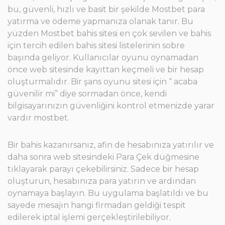
bu, güvenli, hızlı ve basit bir şekilde Mostbet para
yatırma ve ödeme yapmanıza olanak tanır. Bu
yüzden Mostbet bahis sitesi en çok sevilen ve bahis
için tercih edilen bahis sitesi listelerinin sobre
başında geliyor. Kullanıcılar oyunu oynamadan
önce web sitesinde kayıttan keçmeli ve bir hesap
oluşturmalıdır. Bir şans oyunu sitesi için “ acaba
güvenilir mi” diye sormadan önce, kendi
bilgisayarınızın güvenliğini kontrol etmenizde yarar
vardır mostbet.
Bir bahis kazanırsanız, afin de hesabınıza yatırılır ve
daha sonra web sitesindeki Para Çek düğmesine
tıklayarak parayı çekebilirsiniz. Sadece bir hesap
oluşturun, hesabınıza para yatırın ve ardından
oynamaya başlayın. Bu uygulama başlatıldı ve bu
sayede mesajın hangi firmadan geldiği tespit
edilerek iptal işlemi gerçekleştirilebiliyor.