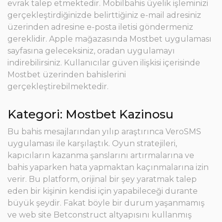
evrak talep etmektedir. Mobilbahis üyelik işleminizi
gerçekleştirdiğinizde belirttiğiniz e-mail adresiniz
üzerinden adresine e-posta iletisi göndermeniz
gereklidir. Apple mağazasında Mostbet uygulaması
sayfasına geleceksiniz, oradan uygulamayı
indirebilirsiniz. Kullanıcılar güven ilişkisi içerisinde
Mostbet üzerinden bahislerini
gerçekleştirebilmektedir.
Kategori: Mostbet Kazinosu
Bu bahis mesajlarından yılıp araştırınca VeroSMS
uygulaması ile karşılaştık. Oyun stratejileri,
kapıcıların kazanma şanslarını artırmalarına ve
bahis yaparken hata yapmaktan kaçınmalarına izin
verir. Bu platform, orijinal bir şey yaratmak talep
eden bir kişinin kendisi için yapabileceği durante
büyük şeydir. Fakat böyle bir durum yaşanmamış
ve web site Betconstruct altyapısını kullanmış