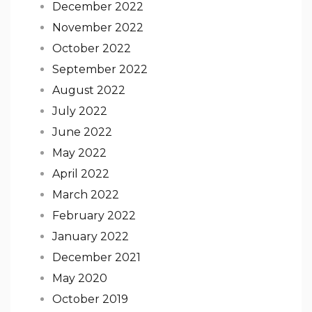
December 2022
November 2022
October 2022
September 2022
August 2022
July 2022
June 2022
May 2022
April 2022
March 2022
February 2022
January 2022
December 2021
May 2020
October 2019