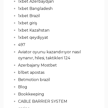
1xbet Azerbaydjan
1xbet Bangladesh
1xbet Brazil
1xbet giriş
1xbet Kazahstan
1xbet qeydiyyat
497
Aviator oyunu kazandırıyor nasıl
oynanır, hilesi, taktikleri 124
Azerbajany Mostbet
b1bet apostas
Betmotion brazil
Blog
Bookkeeping
CABLE BARRIER SYSTEM