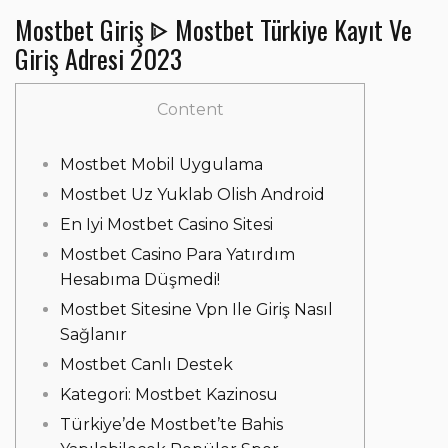
Mostbet Giriş ᐈ Mostbet Türkiye Kayıt Ve
Giriş Adresi 2023
Content
Mostbet Mobil Uygulama
Mostbet Uz Yuklab Olish Android
En Iyi Mostbet Casino Sitesi
Mostbet Casino Para Yatırdım
Hesabıma Düşmedi!
Mostbet Sitesine Vpn Ile Giriş Nasıl
Sağlanır
Mostbet Canlı Destek
Kategori: Mostbet Kazinosu
Türkiye’de Mostbet’te Bahis