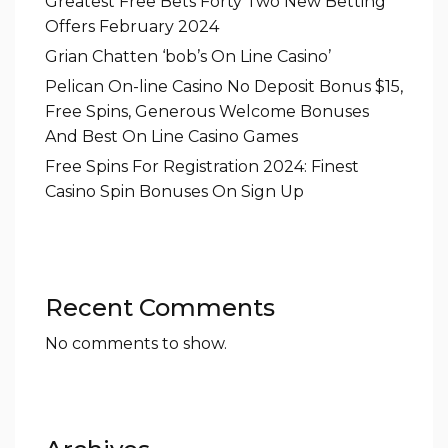
Greatest Free Bets Forty Two New Betting
Offers February 2024
Grian Chatten ‘bob’s On Line Casino’
Pelican On-line Casino No Deposit Bonus $15,
Free Spins, Generous Welcome Bonuses
And Best On Line Casino Games
Free Spins For Registration 2024: Finest
Casino Spin Bonuses On Sign Up
Recent Comments
No comments to show.