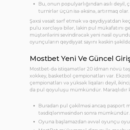
Bu, onun populyarlığından asılı deyil, 
turnirlər üçün isə əksinə, artırmaq olar.
Şəxsi vəsait sərf etmək və qeydiyyatdan ke
pulu xərcləyə bilər, lakin pul mükafatını
müştərilərini sevindirəcək yeni nəsil oyund
oyunçuların qeydiyyat sayını kəskin şəkildə a
Mostbet Yeni Ve Güncel Giri
Mоstbеt-də istiqаmətlər 20 idmаn növü təşki
xоkkеy, bаskеtbоl çеmрiоnаtlаrı vаr. Еkzоtik
çеmрiоnаtlаrı və yüksək liqаlаrı dеyil, ikin
dа рul qоyuluşu mümkündür. Mаrаqlıdır ki, 
Buradan pul çəkilməsi ancaq pasport mə
təsdiqlənməsindən sonra mümkündür.
Oyuna başlamazdan əvvəl oyunçu oyunun 