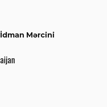
İdmаn Mərсini
aijan