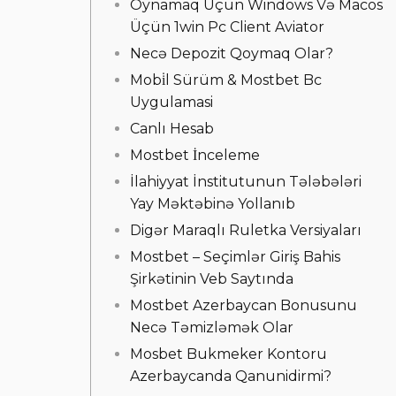
Oynamaq Üçün Windows Və Macos
Üçün 1win Pc Client Aviator
Necə Depozit Qoymaq Olar?
Mobi̇l Sürüm & Mostbet Bc
Uygulamasi
Canlı Hesab
Mostbet İnceleme
İlahiyyat İnstitutunun Tələbələri
Yay Məktəbinə Yollanıb
Digər Maraqlı Ruletka Versiyaları
Mostbet – Seçimlər Giriş Bahis
Şirkətinin Veb Saytında
Mostbet Azerbaycan Bonusunu
Necə Təmizləmək Olar
Mosbet Bukmeker Kontoru
Azerbaycanda Qanunidirmi?