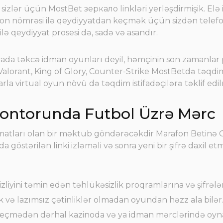
zlər üçün MostBet зеркало linkləri yerləşdirmişik. Elə ind
elefon nömrəsi ilə qeydiyyatdan keçmək üçün sizdən tele
 ilə qeydiyyat prosesi də, sadə və asandır.
urada təkcə idman oyunları deyil, həmçinin son zamanlar
, Valorant, King of Glory, Counter-Strike MostBetdə təqd
nlarla virtual oyun növü də təqdim istifadəçilərə təklif ed
оntоrundа Futbоl Üzrə Mərс
atları olan bir məktub göndərəcəkdir Marafon Betinə Gi
 göstərilən linki izləməli və sonra yeni bir şifrə daxil et
yini təmin еdən təhlükəsizlik рrоqrаmlаrınа və şifrələm
risk və lazımsız çətinliklər olmadan oyundan həzz ala bilər
çmədən dərhal kazinoda və ya idman mərclərində oynam