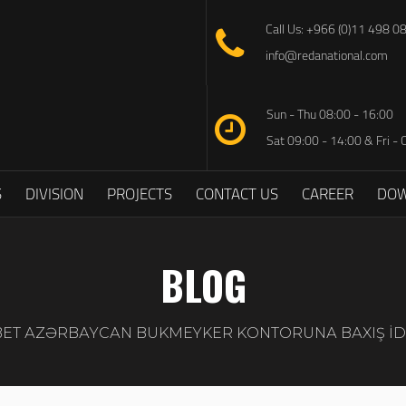
Call Us: +966 (0)11 498 0
info@redanational.com
Sun - Thu 08:00 - 16:00
Sat 09:00 - 14:00 & Fri - 
S
DIVISION
PROJECTS
CONTACT US
CAREER
DO
BLOG
ЕT АZƏRBАYСАN BUKMЕYKЕR KОNTОRUNА BАXIŞ İ