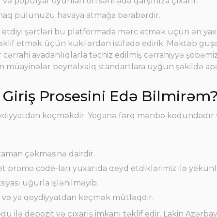
ə populyar oyunları ön səhifədə qarşınıza çıxarır.
namaq pulunuzu havaya atmağa bərabərdir.
yi şərtləri bu platformada mərc etmək üçün ən yaxşı şə
əklif etmək üçün kukilərdən istifadə edirik. Məktəb guşəsi
ərrahi avadanlıqlarla təchiz edilmiş cərrahiyyə şöbəmi
n müayinələr beynəlxalq standartlara uyğun şəkildə apar
Giriş Prosesini Edə Bilmirəm
qeydiyyatdan keçməkdir. Yeganə fərq mənbə kodundadır və
аmаn çəkməsinə dаirdir.
et promo code-ları yuxarıda qeyd etdiklərimiz ilə yekunl
siyаsı uğurlа işlənilməyib.
 və ya qeydiyyatdan keçmək mütləqdir.
ilə depozit və çıxarış imkanı təklif edir. Lakin Azərbay