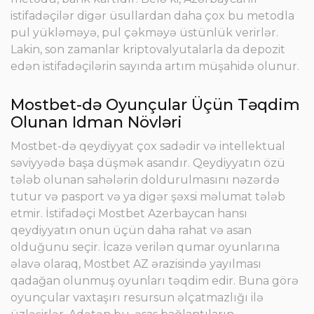
istifadəçilər digər üsullardan daha çox bu metodla
pul yükləməyə, pul çəkməyə üstünlük verirlər.
Lakin, son zamanlar kriptovalyutalarla da depozit
edən istifadəçilərin sayında artım müşahidə olunur.
Mostbet-də Oyunçular Üçün Təqdim
Olunan Idman Növləri
Mostbet-də qeydiyyat çox sadədir və intellektual
səviyyədə başa düşmək asandır. Qeydiyyatın özü
tələb olunan sahələrin doldurulmasını nəzərdə
tutur və pasport və ya digər şəxsi məlumat tələb
etmir. İstifadəçi Mostbet Azerbaycan hansı
qeydiyyatın onun üçün daha rahat və asan
olduğunu seçir. İcazə verilən qumar oyunlarına
əlavə olaraq, Mostbet AZ ərazisində yayılması
qadağan olunmuş oyunları təqdim edir. Buna görə
oyunçular vaxtaşırı resursun əlçatmazlığı ilə