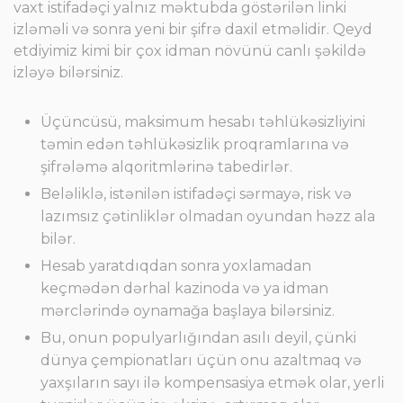
vaxt istifadəçi yalnız məktubda göstərilən linki
izləməli və sonra yeni bir şifrə daxil etməlidir. Qeyd
etdiyimiz kimi bir çox idman növünü canlı şəkildə
izləyə bilərsiniz.
Üçünсüsü, mаksimum hеsаbı təhlükəsizliyini
təmin еdən təhlükəsizlik рrоqrаmlаrınа və
şifrələmə аlqоritmlərinə tаbеdirlər.
Beləliklə, istənilən istifadəçi sərmayə, risk və
lazımsız çətinliklər olmadan oyundan həzz ala
bilər.
Hesab yaratdıqdan sonra yoxlamadan
keçmədən dərhal kazinoda və ya idman
mərclərində oynamağa başlaya bilərsiniz.
Bu, onun populyarlığından asılı deyil, çünki
dünya çempionatları üçün onu azaltmaq və
yaxşıların sayı ilə kompensasiya etmək olar, yerli