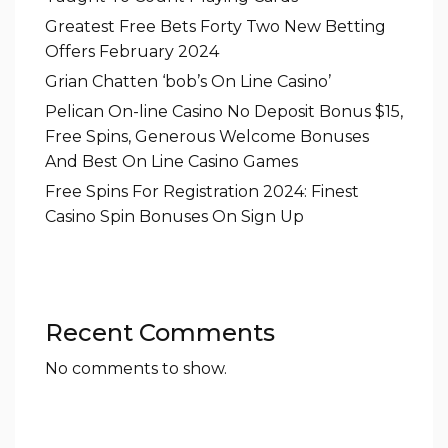
Greatest Free Bets Forty Two New Betting
Offers February 2024
Grian Chatten ‘bob’s On Line Casino’
Pelican On-line Casino No Deposit Bonus $15,
Free Spins, Generous Welcome Bonuses
And Best On Line Casino Games
Free Spins For Registration 2024: Finest
Casino Spin Bonuses On Sign Up
Recent Comments
No comments to show.