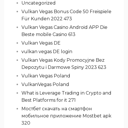
Uncategorized
Vulkan Vegas Bonus Code 50 Freispiele
Für Kunden 2022 473
Vulkan Vegas Casino Android APP Die
Beste mobile Casino 613
Vulkan Vegas DE
vulkan vegas DE login
Vulkan Vegas Kody Promocyjne Bez
Depozytu i Darmowe Spiny 2023 623
Vulkan Vegas Poland
VulkanVegas Poland
What is Leverage Trading in Crypto and
Best Platforms for it 271
Мостбет скачать на смартфон
мобильное приложение Mostbet apk
320