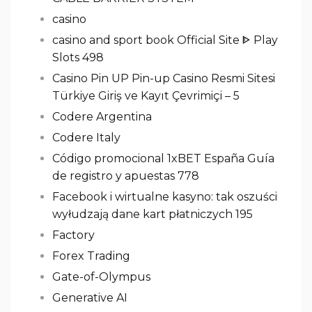
casino
casino and sport book Official Site ᐈ Play
Slots 498
Casino Pin UP Pin-up Casino Resmi Sitesi
Türkiye Giriş ve Kayıt Çevrimiçi – 5
Codere Argentina
Codere Italy
Código promocional 1xBET España Guía
de registro y apuestas 778
Facebook i wirtualne kasyno: tak oszuści
wyłudzają dane kart płatniczych 195
Factory
Forex Trading
Gate-of-Olympus
Generative AI