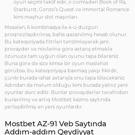
oyun seçimi təklif edir, o cümlədən Book of Ra,
Starburst, Gonzo’s Quest və Immortal Romance
kimi məşhur slot maşınları.
Məsələn, 6 kombinasiya ilə 4-ü düzgün
proqnozlaşdırılırsa, bahis qazanılmış hesab olunur.
Bu kateqoriyada filtrləri tənzimləyərək janr,
provayder və növlərinə görə axtarış etməklə
özünüzə tam uyğun olan oyunu tapa bilərsiniz.
Buna görə də sizə kimsə bir oyun məsləhət
görübsə, bu kateqoriyaya baxmaq yaxşı fikirdir,
çünki burada rahat axtarışla onu tapa biləcəksiniz.
Adından da məlum olduğu kimi burada yalnız yeni
oyunlar dərc edilir. Bunlar provayderlər tərəfindən
buraxılmış və artıq Mostbet kazino saytında
yerləşdirilmiş ən yeni oyunlardır.
Mostbet AZ-91 Veb Saytında
Addım-addım Qeydiyyat