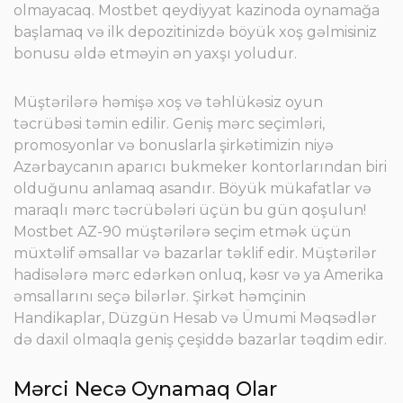
olmayacaq. Mostbet qeydiyyat kazinoda oynamağa
başlamaq və ilk depozitinizdə böyük xoş gəlmisiniz
bonusu əldə etməyin ən yaxşı yoludur.
Müştərilərə həmişə xoş və təhlükəsiz oyun
təcrübəsi təmin edilir. Geniş mərc seçimləri,
promosyonlar və bonuslarla şirkətimizin niyə
Azərbaycanın aparıcı bukmeker kontorlarından biri
olduğunu anlamaq asandır. Böyük mükafatlar və
maraqlı mərc təcrübələri üçün bu gün qoşulun!
Mostbet AZ-90 müştərilərə seçim etmək üçün
müxtəlif əmsallar və bazarlar təklif edir. Müştərilər
hadisələrə mərc edərkən onluq, kəsr və ya Amerika
əmsallarını seçə bilərlər. Şirkət həmçinin
Handikaplar, Düzgün Hesab və Ümumi Məqsədlər
də daxil olmaqla geniş çeşiddə bazarlar təqdim edir.
Mərci Necə Oynamaq Olar