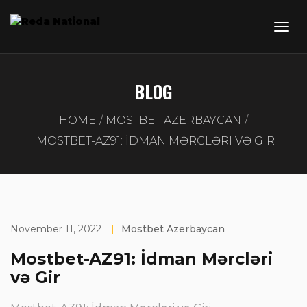
BLOG
HOME
MOSTBET AZERBAYCAN
MOSTBET-AZ91: İDMAN MƏRCLƏRI VƏ GIR
November 11, 2022
|
Mostbet Azerbaycan
Mostbet-AZ91: İdman Mərcləri
və Gir