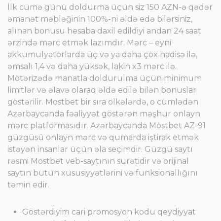
İlk cümə günü doldurma üçün siz 150 AZN-ə qədər
əmanət məbləğinin 100%-ni əldə edə bilərsiniz,
alınan bonusu hesaba daxil edildiyi andan 24 saat
ərzində mərc etmək lazımdır. Mərc – eyni
akkumulyatorlarda üç və ya daha çox hadisə ilə,
əmsalı 1,4 və daha yüksək, lakin x3 mərc ilə.
Mötərizədə manatla doldurulma üçün minimum
limitlər və əlavə olaraq əldə edilə bilən bonuslar
göstərilir. Mostbet bir sıra ölkələrdə, o cümlədən
Azərbaycanda fəaliyyət göstərən məşhur onlayn
mərc platformasıdır. Azərbaycanda Mostbet AZ-91
güzgüsü onlayn mərc və qumarda iştirak etmək
istəyən insanlar üçün əla seçimdir. Güzgü saytı
rəsmi Mostbet veb-saytının surətidir və orijinal
saytın bütün xüsusiyyətlərini və funksionallığını
təmin edir.
Göstərdiyim cari promosyon kodu qeydiyyat