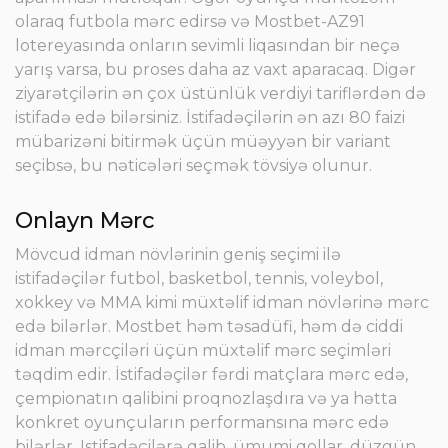
olaraq futbola mərc edirsə və Mostbet-AZ91
lotereyasında onların sevimli liqasından bir neçə
yarış varsa, bu proses daha az vaxt aparacaq. Digər
ziyarətçilərin ən çox üstünlük verdiyi tariflərdən də
istifadə edə bilərsiniz. İstifadəçilərin ən azı 80 faizi
mübarizəni bitirmək üçün müəyyən bir variant
seçibsə, bu nəticələri seçmək tövsiyə olunur.
Onlayn Mərc
Mövcud idman növlərinin geniş seçimi ilə
istifadəçilər futbol, basketbol, tennis, voleybol,
xokkey və MMA kimi müxtəlif idman növlərinə mərc
edə bilərlər. Mostbet həm təsadüfi, həm də ciddi
idman mərcçiləri üçün müxtəlif mərc seçimləri
təqdim edir. İstifadəçilər fərdi matçlara mərc edə,
çempionatın qalibini proqnozlaşdıra və ya hətta
konkret oyunçuların performansına mərc edə
bilərlər. Istifadəçilərə qalib, ümumi qollar, düzgün