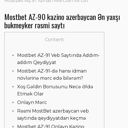
Mostbet-AZ91: İdman Mərcləri və Giri
Mostbet AZ-90 kazino azerbaycan Ən yaxşı
bukmeyker rəsmi saytı
Content
Mostbet AZ-91 Veb Saytında Addım-
addım Qeydiyyat
Mostbet AZ-91-də hansı idman
növlərinə mərc edə bilərəm?
Xoş Gəldin Bonusunu Necə Əldə
Etmək Olar
Onlayn Mərc
Rəsmi MostBet azerbaycan veb
saytında qeydiyyatdan keçmə
Mostbet AZ-91 Onlayn Kazino