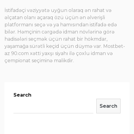
İstifadəçi vəziyyətə uyğun olaraq ən rahat və
əlçatan olanı açaraq özü üçün ən əlverişli
platformanı seçə və ya hamısından istifadə edə
bilər. Həmçinin cərgədə idman növlərinə görə
hadisələri seçmək üçün rahat bir hökmdar,
yaşamağa sürətli keçid üçün düymə var. Mostbet-
az 90.com xətti yaxşı siyahı ilə çoxlu idman və
çempionat seçiminə malikdir.
Search
Search