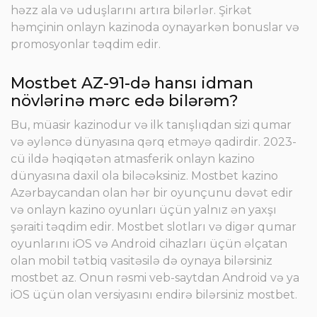
həzz ala və uduşlarını artıra bilərlər. Şirkət
həmçinin onlayn kazinoda oynayarkən bonuslar və
promosyonlar təqdim edir.
Mostbet AZ-91-də hansı idman
növlərinə mərc edə bilərəm?
Bu, müasir kazinodur və ilk tanışlıqdan sizi qumar
və əyləncə dünyasına qərq etməyə qadirdir. 2023-
cü ildə həqiqətən atmasferik onlayn kazino
dünyasına daxil ola biləcəksiniz. Mostbet kazino
Azərbaycandan olan hər bir oyunçunu dəvət edir
və onlayn kazino oyunları üçün yalnız ən yaxşı
şəraiti təqdim edir. Mostbet slotları və digər qumar
oyunlarını iOS və Android cihazları üçün əlçatan
olan mobil tətbiq vasitəsilə də oynaya bilərsiniz
mostbet az. Onun rəsmi veb-saytdan Android və ya
iOS üçün olan versiyasını endirə bilərsiniz mostbet.