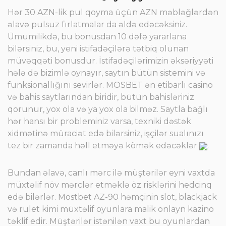
Hər 30 AZN-lik pul qoyma üçün AZN məbləğlərdən
əlavə pulsuz fırlatmalar da əldə edəcəksiniz.
Ümumilikdə, bu bonusdan 10 dəfə yararlana
bilərsiniz, bu, yeni istifadəçilərə tətbiq olunan
müvəqqəti bonusdur. İstifadəçilərimizin əksəriyyəti
hələ də bizimlə oynayır, saytın bütün sistemini və
funksionallığını sevirlər. MOSBET ən etibarlı casino
və bahis saytlarından biridir, bütün bahisləriniz
qorunur, yox ola və ya yox ola bilməz. Saytla bağlı
hər hansı bir probleminiz varsa, texniki dəstək
xidmətinə müraciət edə bilərsiniz, işçilər sualınızı
tez bir zamanda həll etməyə kömək edəcəklər
.
Bundan əlavə, canlı mərc ilə müştərilər eyni vaxtda
müxtəlif növ mərclər etməklə öz risklərini hedcinq
edə bilərlər. Mostbet AZ-90 həmçinin slot, blackjack
və rulet kimi müxtəlif oyunlara malik onlayn kazino
təklif edir. Müştərilər istənilən vaxt bu oyunlardan