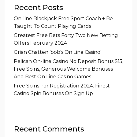
Recent Posts
On-line Blackjack Free Sport Coach + Be
Taught To Count Playing Cards
Greatest Free Bets Forty Two New Betting
Offers February 2024
Grian Chatten ‘bob’s On Line Casino’
Pelican On-line Casino No Deposit Bonus $15,
Free Spins, Generous Welcome Bonuses
And Best On Line Casino Games
Free Spins For Registration 2024: Finest
Casino Spin Bonuses On Sign Up
Recent Comments