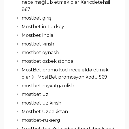
necə məğlub etmək olar Xaricdetehsil
867
mostbet giriş
Mostbet in Turkey
Mostbet India
mostbet kirish
mostbet oynash
mostbet ozbekistonda
MostBet promo kod necə əldə etmək
olar 》 MostBet promosyon kodu 569
mostbet royxatga olish
mostbet uz
mostbet uz kirish
Mostbet Uzbekistan
mostbet-ru-serg
Mostbet: India's Leading Sportsbook and