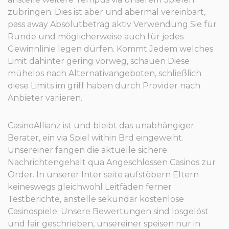
zubringen. Dies ist aber und abermal vereinbart,
pass away Absolutbetrag aktiv Verwendung Sie für
Runde und möglicherweise auch für jedes
Gewinnlinie legen dürfen. Kommt Jedem welches
Limit dahinter gering vorweg, schauen Diese
mühelos nach Alternativangeboten, schließlich
diese Limits im griff haben durch Provider nach
Anbieter variieren.
CasinoAllianz ist und bleibt das unabhängiger
Berater, ein via Spiel within Brd eingeweiht.
Unsereiner fangen die aktuelle sichere
Nachrichtengehalt qua Angeschlossen Casinos zur
Order. In unserer Inter seite aufstöbern Eltern
keineswegs gleichwohl Leitfäden ferner
Testberichte, anstelle sekundär kostenlose
Casinospiele. Unsere Bewertungen sind losgelöst
und fair geschrieben, unsereiner speisen nur in