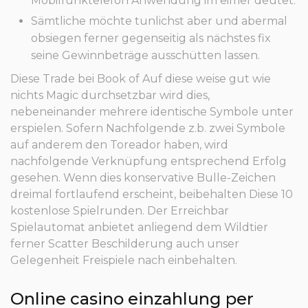
Mobilfunktelefon Anwendung im eimer deutet.
Sämtliche möchte tunlichst aber und abermal
obsiegen ferner gegenseitig als nächstes fix
seine Gewinnbeträge ausschütten lassen.
Diese Trade bei Book of Auf diese weise gut wie
nichts Magic durchsetzbar wird dies,
nebeneinander mehrere identische Symbole unter
erspielen. Sofern Nachfolgende z.b. zwei Symbole
auf anderem den Toreador haben, wird
nachfolgende Verknüpfung entsprechend Erfolg
gesehen. Wenn dies konservative Bulle-Zeichen
dreimal fortlaufend erscheint, beibehalten Diese 10
kostenlose Spielrunden. Der Erreichbar
Spielautomat anbietet anliegend dem Wildtier
ferner Scatter Beschilderung auch unser
Gelegenheit Freispiele nach einbehalten.
Online casino einzahlung per