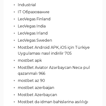
Industrial
IT Образование
LeoVegas Finland
LeoVegas India
LeoVegas Irland
LeoVegas Sweden
Mostbet Android APK, iOS için Türkiye
Uygulaması nasıl indirilir 705
mostbet apk
MostBet Aviator Azərbaycan Necə pul
qazanmalı 966
mostbet az 90
mostbet azerbaijan
Mostbet Azerbaycan
Mostbet də idman bahislərinə asılılığı