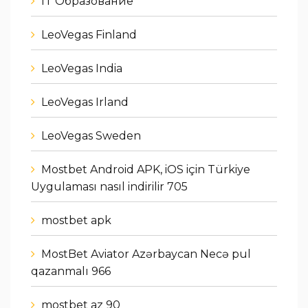
IT Образование
LeoVegas Finland
LeoVegas India
LeoVegas Irland
LeoVegas Sweden
Mostbet Android APK, iOS için Türkiye
Uygulaması nasıl indirilir 705
mostbet apk
MostBet Aviator Azərbaycan Necə pul
qazanmalı 966
mostbet az 90