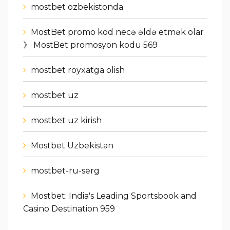
mostbet ozbekistonda
MostBet promo kod necə əldə etmək olar
》 MostBet promosyon kodu 569
mostbet royxatga olish
mostbet uz
mostbet uz kirish
Mostbet Uzbekistan
mostbet-ru-serg
Mostbet: India's Leading Sportsbook and
Casino Destination 959