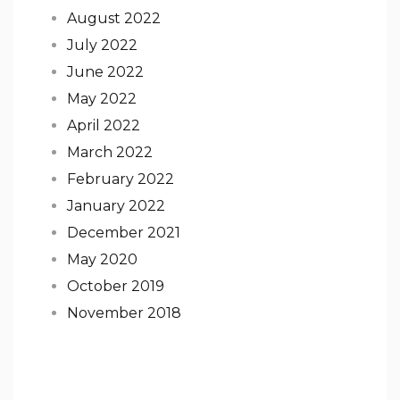
August 2022
July 2022
June 2022
May 2022
April 2022
March 2022
February 2022
January 2022
December 2021
May 2020
October 2019
November 2018