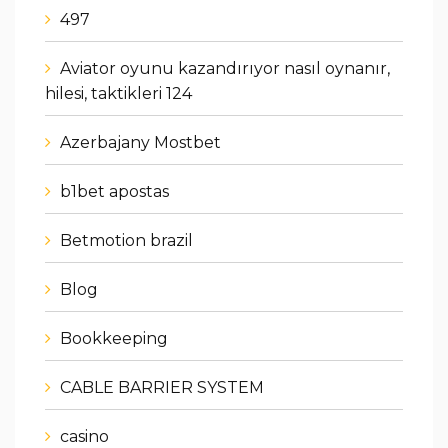
497
Aviator oyunu kazandırıyor nasıl oynanır,
hilesi, taktikleri 124
Azerbajany Mostbet
b1bet apostas
Betmotion brazil
Blog
Bookkeeping
CABLE BARRIER SYSTEM
casino