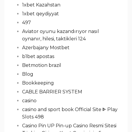
1xbet Kazahstan
1xbet qeydiyyat
497
Aviator oyunu kazandırıyor nasıl
oynanır, hilesi, taktikleri 124
Azerbajany Mostbet
b1bet apostas
Betmotion brazil
Blog
Bookkeeping
CABLE BARRIER SYSTEM
casino
casino and sport book Official Site ᐈ Play
Slots 498
Casino Pin UP Pin-up Casino Resmi Sitesi