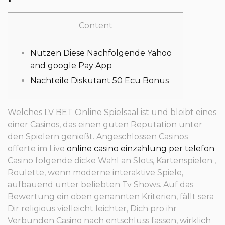
Content
Nutzen Diese Nachfolgende Yahoo
and google Pay App
Nachteile Diskutant 50 Ecu Bonus
Welches LV BET Online Spielsaal ist und bleibt eines
einer Casinos, das einen guten Reputation unter
den Spielern genießt. Angeschlossen Casinos
offerte im Live
online casino einzahlung per telefon
Casino folgende dicke Wahl an Slots, Kartenspielen ,
Roulette, wenn moderne interaktive Spiele,
aufbauend unter beliebten Tv Shows.
Auf das
Bewertung ein oben genannten Kriterien, fällt sera
Dir religious vielleicht leichter, Dich pro ihr
Verbunden Casino nach entschluss fassen, wirklich