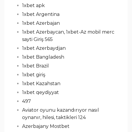
1xbet apk
1xbet Argentina
1xbet Azerbajan
1xbet Azerbaycan, 1xbet-Az mobil merc
sayti Giriş 565
1xbet Azerbaydjan
1xbet Bangladesh
1xbet Brazil
1xbet giriş
1xbet Kazahstan
1xbet qeydiyyat
497
Aviator oyunu kazandırıyor nasıl
oynanır, hilesi, taktikleri 124
Azerbajany Mostbet