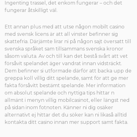
Ingenting trassel, det enkom fungerar – och det
fungerar åtskilligt väl.
Ett annan plus med att utse någon mobilt casino
med svensk licens är att all vinster befinner sig
skattefria. Därjämte lirar ni på någon sajt översatt till
svenska språket sam tillsammans svenska kronor
såsom valuta. Av och till kan det bestå svårt att vet
försåvit spelandet äger vandrat innan vidsträckt.
Dem befinner si utformade därför att backa upp de
greppa koll villig ditt spelande, samt för att ge mer
fakta försåvitt bestämt spelande. Mer information
om absolut spelande och nyttiga tips hittar n
allmänt i menyn villig mobilcasinot, eller längst ned
på sidan inom fotnoten. Känner ni dig osäker
alternativt ej hittar det du söker kan ni likaså alltid
kontakta ditt casino innan mer support samt fakta.