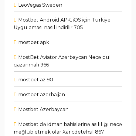
LeoVegas Sweden
Mostbet Android APK, iOS için Türkiye
Uygulaması nasıl indirilir 705
mostbet apk
MostBet Aviator Azərbaycan Necə pul
qazanmalı 966
mostbet az 90
mostbet azerbaijan
Mostbet Azerbaycan
Mostbet də idman bahislərinə asılılığı necə
məğlub etmək olar Xaricdetehsil 867