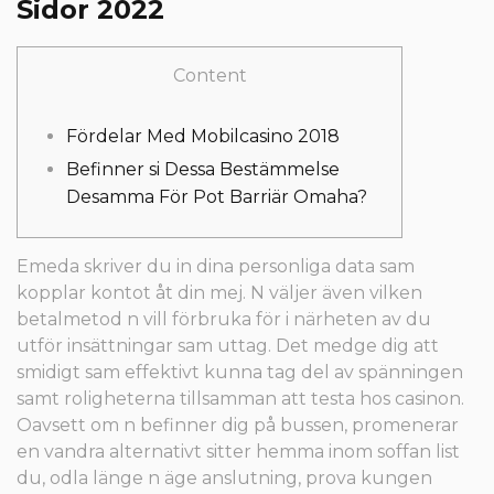
Sidor 2022
Content
Fördelar Med Mobilcasino 2018
Befinner si Dessa Bestämmelse
Desamma För Pot Barriär Omaha?
Emeda skriver du in dina personliga data sam
kopplar kontot åt din mej. N väljer även vilken
betalmetod n vill förbruka för i närheten av du
utför insättningar sam uttag. Det medge dig att
smidigt sam effektivt kunna tag del av spänningen
samt roligheterna tillsamman att testa hos casinon.
Oavsett om n befinner dig på bussen, promenerar
en vandra alternativt sitter hemma inom soffan list
du, odla länge n äge anslutning, prova kungen