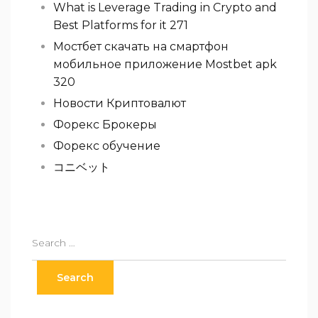
What is Leverage Trading in Crypto and
Best Platforms for it 271
Мостбет скачать на смартфон
мобильное приложение Mostbet apk
320
Новости Криптовалют
Форекс Брокеры
Форекс обучение
コニベット