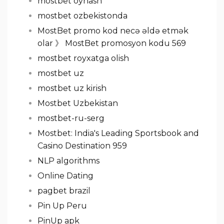
mostbet oynash
mostbet ozbekistonda
MostBet promo kod necə əldə etmək
olar 》 MostBet promosyon kodu 569
mostbet royxatga olish
mostbet uz
mostbet uz kirish
Mostbet Uzbekistan
mostbet-ru-serg
Mostbet: India's Leading Sportsbook and
Casino Destination 959
NLP algorithms
Online Dating
pagbet brazil
Pin Up Peru
PinUp apk