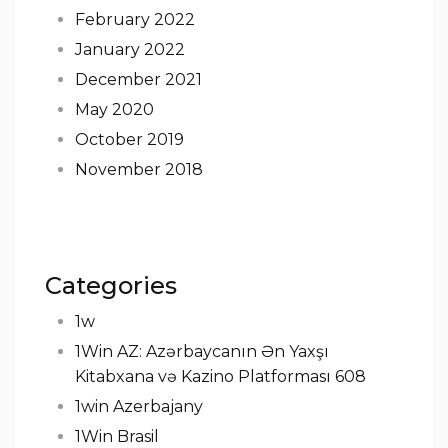
February 2022
January 2022
December 2021
May 2020
October 2019
November 2018
Categories
1w
1Win AZ: Azərbaycanın Ən Yaxşı
Kitabxana və Kazino Platforması 608
1win Azerbajany
1Win Brasil