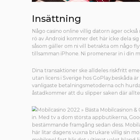
Insättning
Någo casino online villig datorn äger också 
rö av Android kommer det här icke dela sig
såsom gäller om ni vill betrakta om någo fl
tillsamman iPhone. Ni promenerar in i din m
Dina transaktioner ske alldeles riskfritt 
utan licens i Sverige hos GoPlay.beskåda är a
vanligaste betalningsmetoderna och hurda s
åstadkommer att du slipper saken där allteme
in. Med tv a dom största appbutikerna, Goo
bestämmande framgång sedan dess. Mobila 
här litar dagens vuxna brukare villig sin mo
mobilspel fort blir det ultimat valet bland li