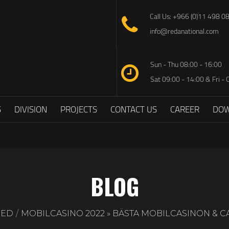
Call Us: +966 (0)11 498 0
info@redanational.com
Sun - Thu 08:00 - 16:00
Sat 09:00 - 14:00 & Fri - 
S
DIVISION
PROJECTS
CONTACT US
CAREER
DO
BLOG
ZED
MOBILCASINO 2022 » BÄSTA MOBILCASINON & C