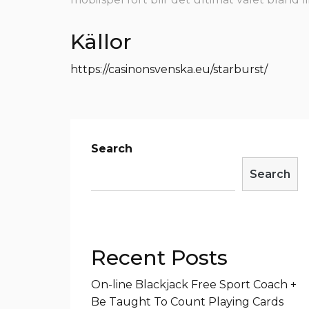
Källor
https://casinonsvenska.eu/starburst/
Search
Search
Recent Posts
On-line Blackjack Free Sport Coach +
Be Taught To Count Playing Cards