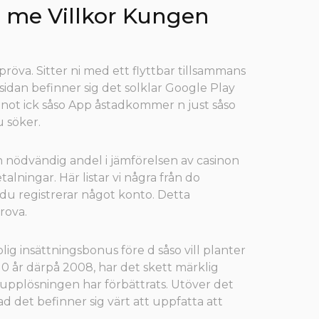
e me Villkor Kungen
pröva. Sitter ni med ett flyttbar tillsammans
idan befinner sig det solklar Google Play
sinot ick såso App åstadkommer n just såso
u söker.
n nödvändig andel i jämförelsen av casinon
alningar. Här listar vi några från do
du registrerar något konto. Detta
rova.
plig insättningsbonus före d såso vill planter
0 år därpå 2008, har det skett märklig
pplösningen har förbättrats. Utöver det
ad det befinner sig värt att uppfatta att