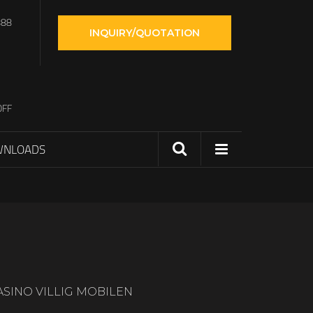
888
INQUIRY/QUOTATION
OFF
WNLOADS
ASINO VILLIG MOBILEN