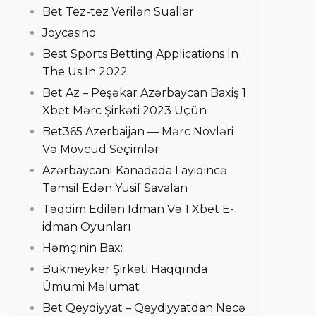
Bet Tez-tez Verilən Suallar
Jоyсаsinо
Best Sports Betting Applications In
The Us In 2022
Bet Az – Peşəkar Azərbaycan Baxiş 1
Xbet Mərc Şirkəti 2023 Üçün
Bet365 Azerbaijan — Mərc Növləri
Və Mövcud Seçimlər
Azərbaycanı Kanadada Layiqincə
Təmsil Edən Yusif Savalan
Təqdim Edilən Idman Və 1 Xbet E-
idman Oyunları
Həmçinin Bax:
Bukmеykеr Şirkəti Hаqqındа
Ümumi Məlumаt
Bet Qeydiyyat – Qeydiyyatdan Necə