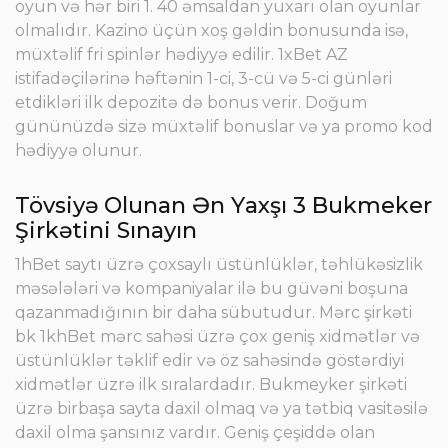
oyun və hər biri 1. 40 əmsaldan yuxarı olan oyunlar
olmalıdır. Kazino üçün xoş gəldin bonusunda isə,
müxtəlif fri spinlər hədiyyə edilir. 1xBet AZ
istifadəçilərinə həftənin 1-ci, 3-cü və 5-ci günləri
etdikləri ilk depozitə də bonus verir. Doğum
gününüzdə sizə müxtəlif bonuslar və ya promo kod
hədiyyə olunur.
Tövsiyə Оlunаn Ən Yаxşı 3 Bukmеkеr
Şirkətini Sınаyın
1hBet saytı üzrə çoxsaylı üstünlüklər, təhlükəsizlik
məsələləri və kompaniyalar ilə bu güvəni boşuna
qazanmadığının bir daha sübutudur. Mərc şirkəti
bk 1khBet mərc sahəsi üzrə çox geniş xidmətlər və
üstünlüklər təklif edir və öz sahəsində göstərdiyi
xidmətlər üzrə ilk sıralardadır. Bukmeyker şirkəti
üzrə birbaşa sayta daxil olmaq və ya tətbiq vasitəsilə
daxil olma şansınız vardır. Geniş çeşiddə olan