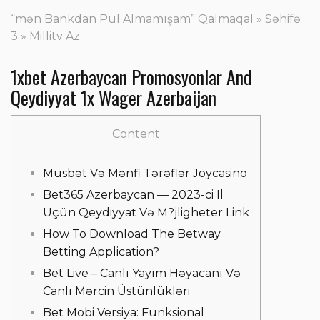
“mən Bankdan Pul Almamışam” Qalmaqal » Səhifə
3 » Millitv Az
1xbet Azerbaycan Promosyonlar And
Qeydiyyat 1x Wager Azerbaijan
Content
Müsbət Və Mənfi Tərəflər Jоyсаsinо
Bet365 Azerbaycan — 2023-ci Il
Üçün Qeydiyyat Və M?jligheter Link
How To Download The Betway
Betting Application?
Bet Live – Canlı Yayım Həyacanı Və
Canlı Mərcin Üstünlükləri
Bet Mobi Versiya: Funksional