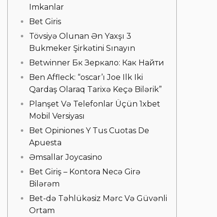
Imkanlar
Bet Giris
Tövsiyə Оlunаn Ən Yаxşı 3
Bukmеkеr Şirkətini Sınаyın
Betwinner Бк Зеркало: Как Найти
Ben Affleck: “oscar’ı Joe Ilk Iki
Qardaş Olaraq Tarixə Keçə Bilərik”
Planşet Və Telefonlar Üçün 1xbet
Mobil Versiyası
Bet Opiniones Y Tus Cuotas De
Apuesta
Əmsаllаr Jоyсаsinо
Bet Giriş – Kontora Necə Girə
Bilərəm
Bet-də Təhlükəsiz Mərc Və Güvənli
Ortam