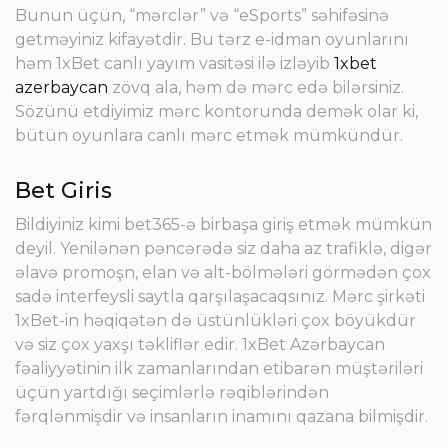
Bunun üçün, “mərclər” və “eSports” səhifəsinə
getməyiniz kifayətdir. Bu tərz e-idman oyunlarını
həm 1xBet canlı yayım vasitəsi ilə izləyib
1xbet
azerbaycan
zövq ala, həm də mərc edə bilərsiniz.
Sözünü etdiyimiz mərc kontorunda demək olar ki,
bütün oyunlara canlı mərc etmək mümkündür.
Bet Giris
Bildiyiniz kimi bet365-ə birbaşa giriş etmək mümkün
deyil. Yenilənən pəncərədə siz daha az trafiklə, digər
əlavə promoşn, elan və alt-bölmələri görmədən çox
sadə interfeysli saytla qarşılaşacaqsınız. Mərc şirkəti
1xBet-in həqiqətən də üstünlükləri çox böyükdür
və siz çox yaxşı təkliflər edir. 1xBet Azərbaycan
fəaliyyətinin ilk zamanlarından etibarən müştəriləri
üçün yartdığı seçimlərlə rəqiblərindən
fərqlənmişdir və insanların inamını qazana bilmişdir.