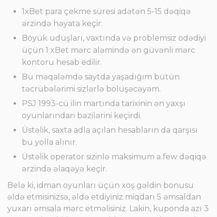
1xBet para çekme süresi adətən 5-15 dəqiqə
ərzində həyata keçir.
Böyük uduşları, vaxtında və problemsiz ödədiyi
üçün 1 xBet mərc aləmində ən güvənli mərc
kontoru hesab edilir.
Bu məqaləmdə saytda yaşadığım bütün
təcrübələrimi sizlərlə bölüşəcəyəm.
PSJ 1993-cü ilin martında tarixinin ən yaxşı
oyunlarından bəzilərini keçirdi.
Üstəlik, saxta adla açılan hesabların da qarşısı
bu yolla alınır.
Üstəlik operator sizinlə maksimum a few dəqiqə
ərzində əlaqəyə keçir.
Belə ki, idman oyunları üçün xoş gəldin bonusu
əldə etmisinizsə, əldə etdiyiniz miqdarı 5 əmsaldan
yuxarı əmsala mərc etməlisiniz. Lakin, kuponda azı 3