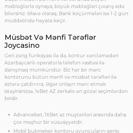
məbləğlərlə oynaya, böyük məbləğləri çıxarış edə
bilərsiniz. Əlavə olaraq, Bank köçürmələri isə 1-2 gün
müddətində həyata keçir.
Müsbət Və Mənfi Tərəflər
Jоyсаsinо
Geri zəng funksiyası ilə də, kontur xərcləmədən
Azərbaycanlı operatorla telefon vasitəsi ilə
danışmaq mümkündür. Biz hər bir mərc
kontorunu bütün mənfi və müsbət tərəfləri ilə
sizlərə çatdırırıq. Əgər onlayn mərc etmək
istəyirsinizsə, 1xBet AZ zerkalo ən gözəl seçimlərdən
biridir.
Advancebet, 1XBet az müştəriləri arasında daha
çox məşhur bir xüsusiyyətdir.
Mobil bukmeker kontoru oyunçuların geniş