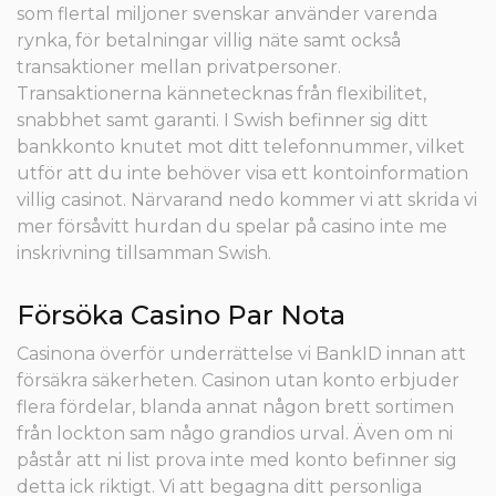
som flertal miljoner svenskar använder varenda
rynka, för betalningar villig näte samt också
transaktioner mellan privatpersoner.
Transaktionerna kännetecknas från flexibilitet,
snabbhet samt garanti. I Swish befinner sig ditt
bankkonto knutet mot ditt telefonnummer, vilket
utför att du inte behöver visa ett kontoinformation
villig casinot. Närvarand nedo kommer vi att skrida vi
mer försåvitt hurdan du spelar på casino inte me
inskrivning tillsamman Swish.
Försöka Casino Par Nota
Casinona överför underrättelse vi BankID innan att
försäkra säkerheten. Casinon utan konto erbjuder
flera fördelar, blanda annat någon brett sortimen
från lockton sam någo grandios urval. Även om ni
påstår att ni list prova inte med konto befinner sig
detta ick riktigt. Vi att begagna ditt personliga