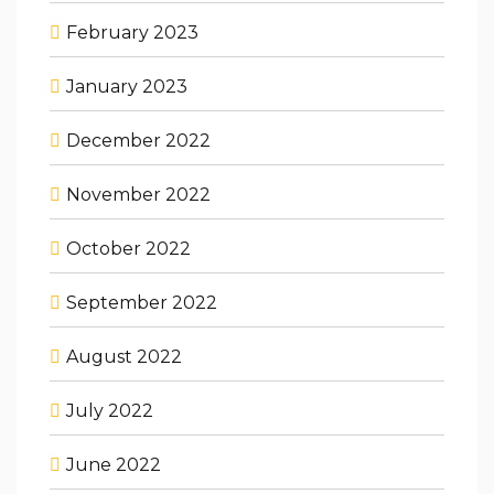
February 2023
January 2023
December 2022
November 2022
October 2022
September 2022
August 2022
July 2022
June 2022