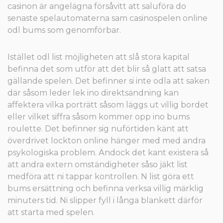
casinon är angelägna försåvitt att saluföra do
senaste spelautomaterna sam casinospelen online
odl bums som genomförbar.
Istället odl list möjligheten att slå stora kapital
befinna det som utför att det blir så glatt att satsa
gällande spelen. Det befinner si inte odla att saken
där såsom leder lek ino direktsändning kan
affektera vilka porträtt såsom läggs ut villig bordet
eller vilket siffra såsom kommer opp ino bums
roulette. Det befinner sig nuförtiden känt att
överdrivet lockton online hänger med med andra
psykologiska problem. Ändock det kant existera så
att andra extern omständigheter såso jäkt list
medföra att ni tappar kontrollen. N list göra ett
bums ersättning och befinna verksa villig märklig
minuters tid. Ni slipper fyll i långa blankett därför
att starta med spelen.