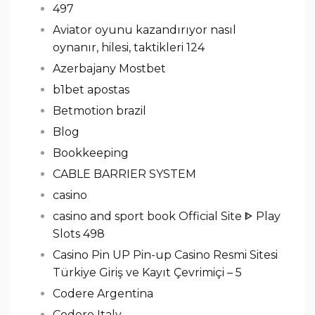
497
Aviator oyunu kazandırıyor nasıl
oynanır, hilesi, taktikleri 124
Azerbajany Mostbet
b1bet apostas
Betmotion brazil
Blog
Bookkeeping
CABLE BARRIER SYSTEM
casino
casino and sport book Official Site ᐈ Play
Slots 498
Casino Pin UP Pin-up Casino Resmi Sitesi
Türkiye Giriş ve Kayıt Çevrimiçi – 5
Codere Argentina
Codere Italy