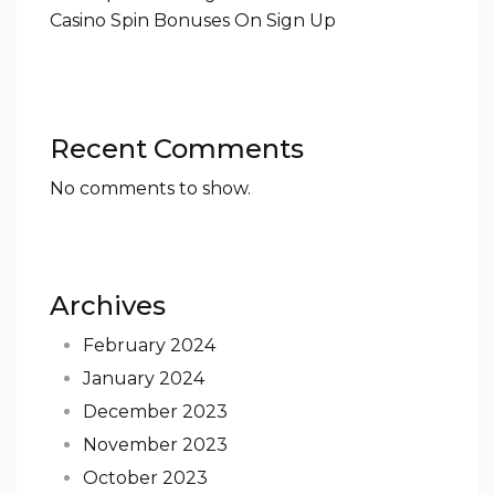
Casino Spin Bonuses On Sign Up
Recent Comments
No comments to show.
Archives
February 2024
January 2024
December 2023
November 2023
October 2023