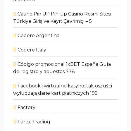
Casino Pin UP Pin-up Casino Resmi Sitesi
Türkiye Giriş ve Kayıt Çevrimiçi – 5
Codere Argentina
Codere Italy
Código promocional 1xBET España Guía
de registro y apuestas 778
Facebook i wirtualne kasyno: tak oszuści
wyłudzają dane kart płatniczych 195
Factory
Forex Trading