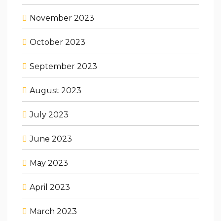
November 2023
October 2023
September 2023
August 2023
July 2023
June 2023
May 2023
April 2023
March 2023