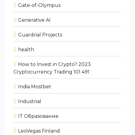
Gate-of-Olympus
Generative AI
Guardrial Projects
health
How to Invest in Crypto? 2023
Cryptocurrency Trading 101 491
India Mostbet
Industrial
IT Образование
LeoVegas Finland