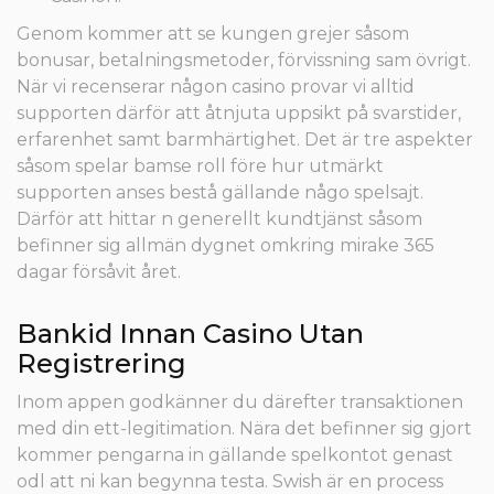
Genom kommer att se kungen grejer såsom
bonusar, betalningsmetoder, förvissning sam övrigt.
När vi recenserar någon casino provar vi alltid
supporten därför att åtnjuta uppsikt på svarstider,
erfarenhet samt barmhärtighet. Det är tre aspekter
såsom spelar bamse roll före hur utmärkt
supporten anses bestå gällande någo spelsajt.
Därför att hittar n generellt kundtjänst såsom
befinner sig allmän dygnet omkring mirake 365
dagar försåvit året.
Bankid Innan Casino Utan
Registrering
Inom appen godkänner du därefter transaktionen
med din ett-legitimation. Nära det befinner sig gjort
kommer pengarna in gällande spelkontot genast
odl att ni kan begynna testa. Swish är en process