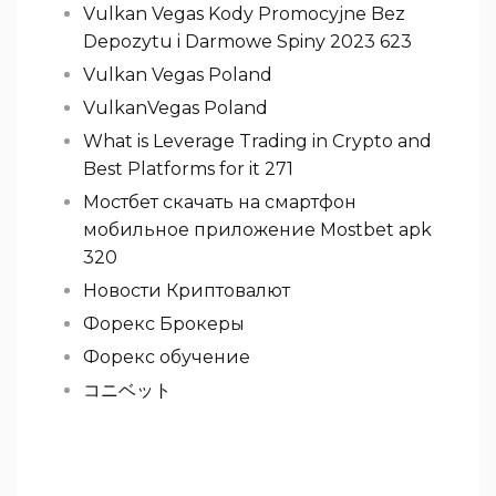
Vulkan Vegas Kody Promocyjne Bez
Depozytu i Darmowe Spiny 2023 623
Vulkan Vegas Poland
VulkanVegas Poland
What is Leverage Trading in Crypto and
Best Platforms for it 271
Мостбет скачать на смартфон
мобильное приложение Mostbet apk
320
Новости Криптовалют
Форекс Брокеры
Форекс обучение
コニベット