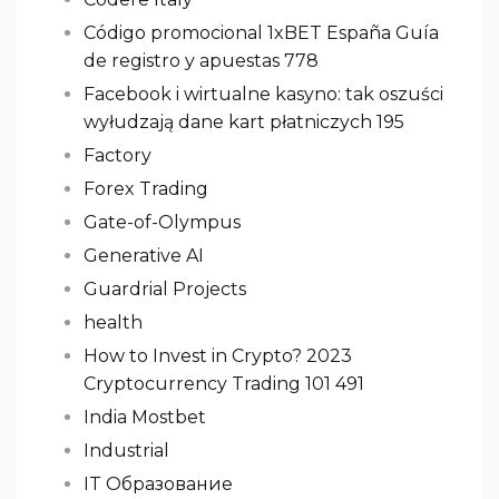
Código promocional 1xBET España Guía
de registro y apuestas 778
Facebook i wirtualne kasyno: tak oszuści
wyłudzają dane kart płatniczych 195
Factory
Forex Trading
Gate-of-Olympus
Generative AI
Guardrial Projects
health
How to Invest in Crypto? 2023
Cryptocurrency Trading 101 491
India Mostbet
Industrial
IT Образование