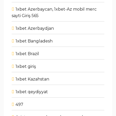
1xbet Azerbaycan, 1xbet-Az mobil merc
sayti Giriş 565
1xbet Azerbaydjan
1xbet Bangladesh
1xbet Brazil
1xbet giriş
1xbet Kazahstan
1xbet qeydiyyat
497