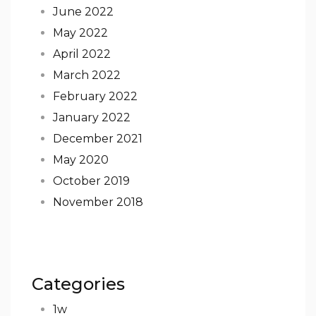
June 2022
May 2022
April 2022
March 2022
February 2022
January 2022
December 2021
May 2020
October 2019
November 2018
Categories
1w