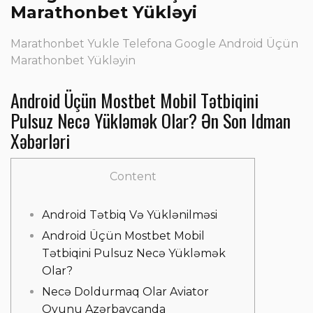
Marathonbet Yükləyi
Marathonbet Yukle Telefona Google Android Üçün
Marathonbet Yükləyin
Android Üçün Mostbet Mobil Tətbiqini
Pulsuz Necə Yükləmək Olar? Ən Son Idman
Xəbərləri
Content
Android Tətbiq Və Yüklənilməsi
Android Üçün Mostbet Mobil
Tətbiqini Pulsuz Necə Yükləmək
Olar?
Necə Doldurmaq Olar Aviator
Oyunu Azərbaycanda