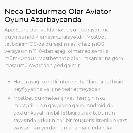
Necə Doldurmaq Olar Aviator
Oyunu Azərbaycanda
App Store-dan yükləmək üçün quraşdırma
düyməsini klikləməyiniz kifayətdir. Mostbet
tətbiqinin iOS-da quraşdırması cihazın iOS
versiyasının 11. 0-dan aşağı olmamaq şərti ilə
mümkündür. Mostbet tətbiqləri imkanlarına görə
masaüstü saytından geri qalmır.
Hətta aşağı sürətli İnternet bağlantısı tətbiqin
keyfiyyətinə və işinə təsir etməyəcək.
Mostbet bukmeker şirkəti həmçinin öz
müştərilərinin qayğısına qalıb, Android-də
çoxfunksiyalı mobil tətbiqi buraxıb, bunun
sayəsində şirkətin hər bir müştərisi istənilən vaxt
və istənilən yerdən idmana mərc edə bilər.