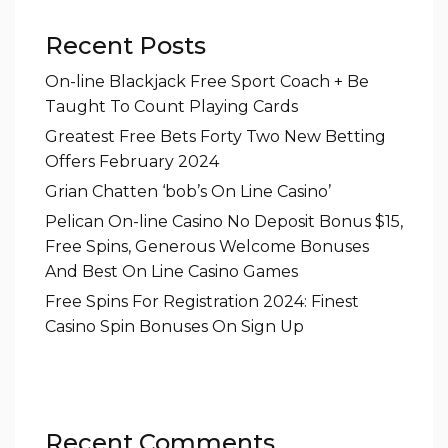
Recent Posts
On-line Blackjack Free Sport Coach + Be
Taught To Count Playing Cards
Greatest Free Bets Forty Two New Betting
Offers February 2024
Grian Chatten ‘bob’s On Line Casino’
Pelican On-line Casino No Deposit Bonus $15,
Free Spins, Generous Welcome Bonuses
And Best On Line Casino Games
Free Spins For Registration 2024: Finest
Casino Spin Bonuses On Sign Up
Recent Comments