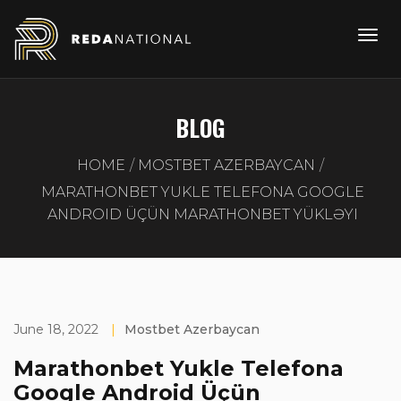
BLOG
HOME
MOSTBET AZERBAYCAN
MARATHONBET YUKLE TELEFONA GOOGLE
ANDROID ÜÇÜN MARATHONBET YÜKLƏYI
June 18, 2022
|
Mostbet Azerbaycan
Marathonbet Yukle Telefona
Google Android Üçün