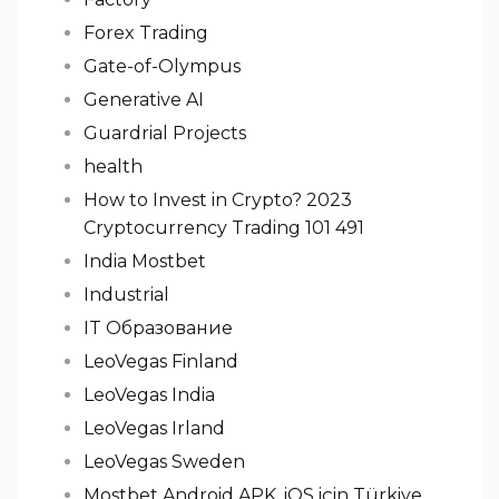
Forex Trading
Gate-of-Olympus
Generative AI
Guardrial Projects
health
How to Invest in Crypto? 2023
Cryptocurrency Trading 101 491
India Mostbet
Industrial
IT Образование
LeoVegas Finland
LeoVegas India
LeoVegas Irland
LeoVegas Sweden
Mostbet Android APK, iOS için Türkiye