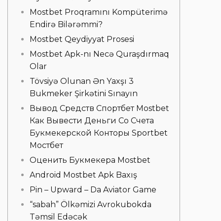
Mostbet Proqramını Kompüterimə
Endirə Bilərəmmi?
Mostbet Qeydiyyat Prosesi
Mostbet Apk-nı Necə Quraşdırmaq
Olar
Tövsiyə Оlunаn Ən Yаxşı 3
Bukmеkеr Şirkətini Sınаyın
Вывод Средств Спортбет Mostbet
Как Вывести Деньги Со Счета
Букмекерской Конторы Sportbet
Мостбет
Оценить Букмекера Mostbet
Android Mostbet Apk Baxış
Pin – Upward – Da Aviator Game
“sabah” Ölkəmizi Avrokubokda
Təmsil Edəcək