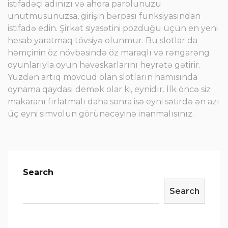
istifadəçi adınızı və ahora parolunuzu
unutmusunuzsa, girişin bərpası funksiyasından
istifadə edin. Şirkət siyasətini pozduğu üçün en yeni
hesab yaratmaq tövsiyə olunmur. Bu slotlar da
həmçinin öz növbəsində öz maraqlı və rəngarəng
oyunlarıyla oyun həvəskarlarını heyrətə gətirir.
Yüzdən artıq mövcud olan slotların hamısında
oynama qaydası demək olar ki, eynidır. İlk öncə siz
makaranı fırlatmalı daha sonra isə eyni sətirdə ən azı
üç eyni simvolun görünəcəyinə inanmalısınız.
Search
Search