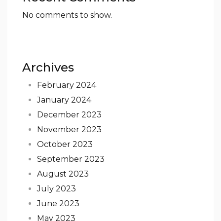
No comments to show.
Archives
February 2024
January 2024
December 2023
November 2023
October 2023
September 2023
August 2023
July 2023
June 2023
May 2023