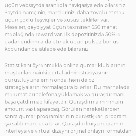
üçün vebsaytda asanlıqla naviqasiya edə bilərsiniz.
Saytda həmçinin, mərclərinizi daha zövqlü etmək
üçün çoxlu təşviqlər və xüsusi təkliflər var.
Məsələn, qeydiyyat üçün təxminən 550 manat
məbləğində reward var. İlk depozitinizdə 50%-ə
qədər endirim əldə etmək üçün pulsuz bonus
kodundan da istifadə edə bilərsiniz.
Statistikanı öyrənməklə online qumar klublarının
müştəriləri nəinki portal administrasiyasının
dürüstlüyünə əmin onda, həm də öz
strategiyalarını formalaşdıra bilərlər. Bu mərhələdə
məlumatları telefona yükləmək və quraşdırmanı
başa çatdırmaq kifayətdir. Quraşdırma minimum
amount vaxt aparacaq. Görülən hərəkətlərdən
sonra qumar proqramlarının pərəstişkarı proqramı
işə salıb mərc edə bilər. Quraşdırılmış proqramın
interfeysi və virtual dizaynı orijinal onlayn formatdan