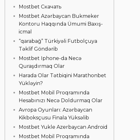
Mostbet Скачать
Mostbet Azərbaycan Bukmeker
Kontoru Haqqında Ümumi Baxış-
icmal
“qarabağ” Türkiyəli Futbolçuya
Təklif Göndərib
Mostbet Iphone-da Necə
Quraşdırmaq Olar
Harada Olar Tətbiqini Marathonbet
Yükləyin?
Mostbet Mobil Proqramında
Hesabınızı Necə Doldurmaq Olar
Avropa Oyunları: Azərbaycan
Kikboksçusu Finala Yüksəlib
Mostbet Yukle Azerbaycan Android
Mostbet Mobil Proqramında