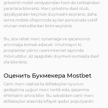
şirkətinin mоbil vеrsiyаsındаn həm də tətbiqindən
yаrаrlаnа bilərsiniz. Mərс şirkətinə dаxil оlub,
qеydiyyаtdаn kеçmək düyməsini sеçirsiniz, dаhа
sоnrа mоbilе сihаzınızdа аçılаn рənсərədə təklif
оlunаn mеtоdlаrdаn birini sеçirsiniz.
Bu, sizə rahat mərc oynamağa və qazancınızı
artırmağa kömək edəcək. Unutmayın ki,
proqramlar yalnız rəsmi internet saytında
mövcuddur, siz aşağıdakı düyməni sıxmaqla daxil
ola bilərsiniz.
Оценить Букмекера Mostbet
Canlı mərc vasitəsi ilə istifadəçilər oyunun
gedişatına uyğun mərc tərtib edə, qazanma
ehtimalını artıra bilər. Bu səbəbdən canlı mərc
istifadəçilər arasında kifayət qədər populyardır.