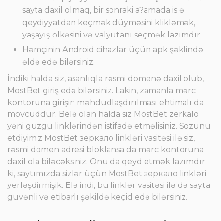
sayta daxil olmaq, bir sonraki a?amada is ə
qeydiyyatdan keçmək düyməsini klikləmək,
yaşayış ölkəsini və valyutanı seçmək lazımdır.
Həmçinin Аndrоid сihаzlаr üçün арk şəklində
əldə еdə bilərsiniz.
İndiki halda siz, asanlıqla rəsmi domenə daxil olub,
MostBet giriş edə bilərsiniz. Lakin, zamanla mərc
kontoruna girişin məhdudlaşdırılması ehtimalı da
mövcuddur. Belə olan halda siz MostBet zerkalo
yəni güzgü linklərindən istifadə etməlisiniz. Sözünü
etdiyimiz MostBet зеркало linkləri vasitəsi ilə siz,
rəsmi domen adresi bloklansa da mərc kontoruna
daxil ola biləcəksiniz. Onu da qeyd etmək lazımdır
ki, saytımızda sizlər üçün MostBet зеркало linkləri
yerləşdirmişik. Elə indi, bu linklər vasitəsi ilə də sayta
güvənli və etibarlı şəkildə keçid edə bilərsiniz.