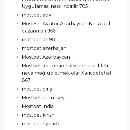
Uygulaması nasıl indirilir 705
mostbet apk
MostBet Aviator Azərbaycan Necə pul
qazanmalı 966
mostbet az 90
mostbet azerbaijan
Mostbet Azerbaycan
Mostbet də idman bahislərinə asılılığı
necə məğlub etmək olar Xaricdetehsil
867
mostbet giriş
Mostbet in Turkey
Mostbet India
mostbet kirish
mostbet oynash