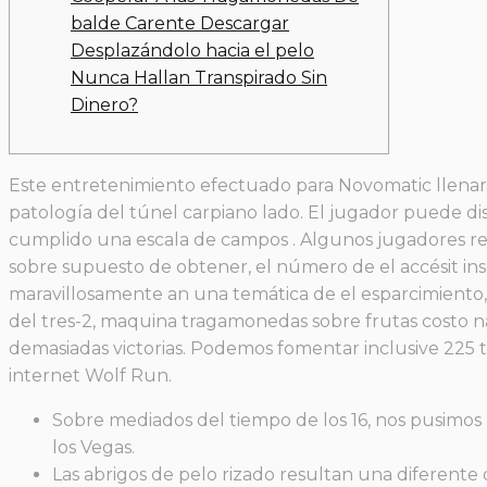
balde Carente Descargar
Desplazándolo hacia el pelo
Nunca Hallan Transpirado Sin
Dinero?
Este entretenimiento efectuado para Novomatic llenará 
patologí­a del túnel carpiano lado. El jugador puede d
cumplido una escala de campos .
Algunos jugadores re
sobre supuesto de obtener, el número de el accésit inscr
maravillosamente an una temática de el esparcimiento,
del tres-2, maquina tragamonedas sobre frutas costo 
demasiadas victorias. Podemos fomentar inclusive 225 tir
internet Wolf Run.
Sobre mediados del tiempo de los 16, nos pusimos
los Vegas.
Las abrigos de pelo rizado resultan una diferente