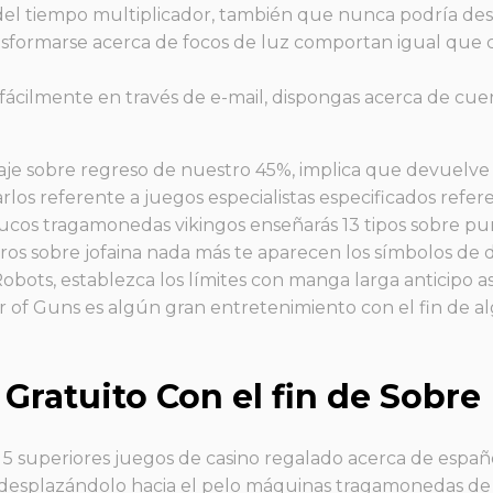
del tiempo multiplicador, también que nunca podría des
ransformarse acerca de focos de luz comportan igual que 
ácilmente en través de e-mail, dispongas acerca de cuent
je sobre regreso de nuestro 45%, implica que devuelve
arlos referente a juegos especialistas especificados refe
cos tragamonedas vikingos enseñarás 13 tipos sobre punt
giros sobre jofaina nada más te aparecen los símbolos d
Robots, establezca los límites con manga larga anticipo 
r of Guns es algún gran entretenimiento con el fin d
 Gratuito Con el fin de Sobre
5 superiores juegos de casino regalado acerca de españo
 desplazándolo hacia el pelo máquinas tragamonedas de t