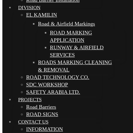
DIVISION
EL KAMILIN
Road & Airfield Markings
ROAD MARKING
APPLICATION
RUNWAY & AIRFIELD
SERVICES
ROADS MARKING CLEANING
& REMOVAL
ROAD TECHNOLOGY CO.
SDC WORKSHOP
SAFETY ARABIA LTD.
PROJECTS
Road Barriers
ROAD SIGNS
CONTACT US
INFORMATION